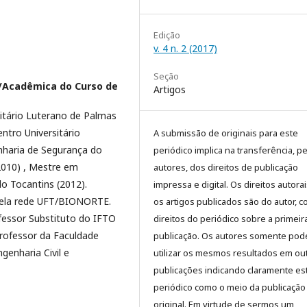
Edição
v. 4 n. 2 (2017)
Seção
/Acadêmica do Curso de
Artigos
itário Luterano de Palmas
ntro Universitário
A submissão de originais para este
nharia de Segurança do
periódico implica na transferência, p
2010) , Mestre em
autores, dos direitos de publicação
o Tocantins (2012).
impressa e digital. Os direitos autora
pela rede UFT/BIONORTE.
os artigos publicados são do autor, 
fessor Substituto do IFTO
direitos do periódico sobre a primeir
rofessor da Faculdade
publicação. Os autores somente pod
genharia Civil e
utilizar os mesmos resultados em ou
publicações indicando claramente es
periódico como o meio da publicação
original. Em virtude de sermos um