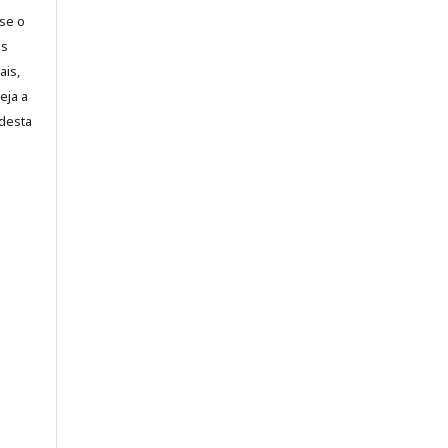
-se o
es
ais,
eja a
desta