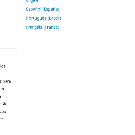
Español (España)
Português (Brasil)
Français (France)
elos
is para
com
a
erão
tras
te