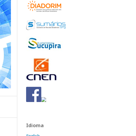
Idioma
English