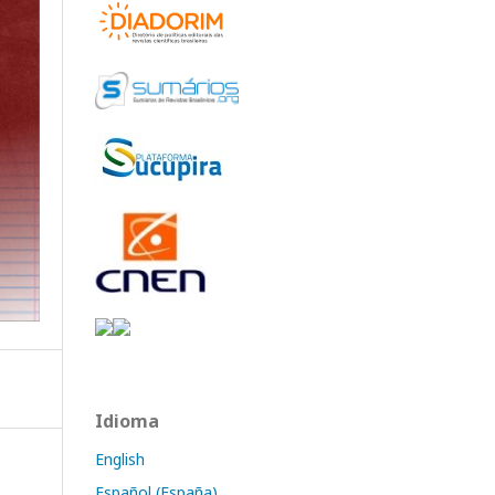
Idioma
English
Español (España)