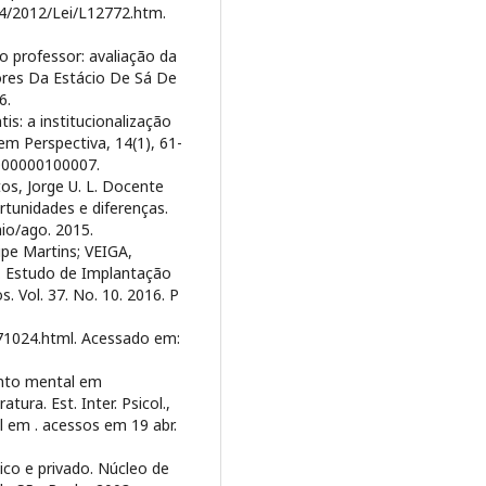
14/2012/Lei/L12772.htm.
do professor: avaliação da
res Da Estácio De Sá De
6.
s: a institucionalização
m Perspectiva, 14(1), 61-
2000000100007.
os, Jorge U. L. Docente
rtunidades e diferenças.
io/ago. 2015.
pe Martins; VEIGA,
g. Estudo de Implantação
. Vol. 37. No. 10. 2016. P
71024.html. Acessado em:
ento mental em
atura. Est. Inter. Psicol.,
vel em
. acessos em 19 abr.
co e privado. Núcleo de