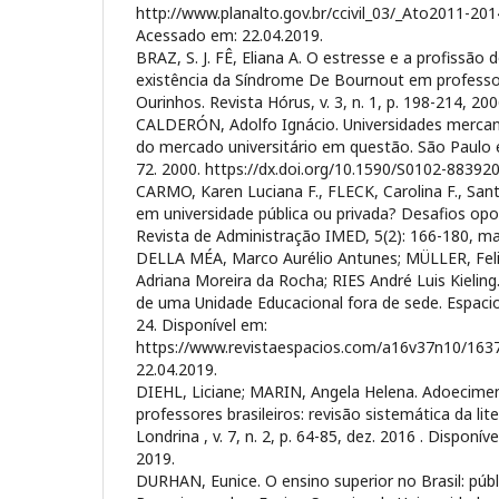
http://www.planalto.gov.br/ccivil_03/_Ato2011-20
Acessado em: 22.04.2019.
BRAZ, S. J. FÊ, Eliana A. O estresse e a profissão 
existência da Síndrome De Bournout em professo
Ourinhos. Revista Hórus, v. 3, n. 1, p. 198-214, 200
CALDERÓN, Adolfo Ignácio. Universidades mercanti
do mercado universitário em questão. São Paulo e
72. 2000. https://dx.doi.org/10.1590/S0102-8839
CARMO, Karen Luciana F., FLECK, Carolina F., Sant
em universidade pública ou privada? Desafios opo
Revista de Administração IMED, 5(2): 166-180, ma
DELLA MÉA, Marco Aurélio Antunes; MÜLLER, Feli
Adriana Moreira da Rocha; RIES André Luis Kielin
de uma Unidade Educacional fora de sede. Espacios
24. Disponível em:
https://www.revistaespacios.com/a16v37n10/163
22.04.2019.
DIEHL, Liciane; MARIN, Angela Helena. Adoecim
professores brasileiros: revisão sistemática da liter
Londrina , v. 7, n. 2, p. 64-85, dez. 2016 . Disponí
2019.
DURHAN, Eunice. O ensino superior no Brasil: públi