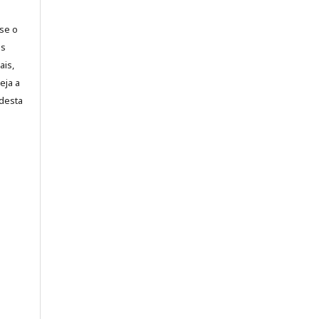
-se o
es
ais,
eja a
desta