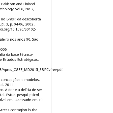
 Pakistan and Finland.
chology. Vol 6, No 2,
 no Brasil: da descoberta
upl. 3, p. 04-06, 2002 .
.doi.org/10.1590/S0102-
ileiro nos anos 90. São
0006
a da base técnico-
o e Estudos Estratégicos,
63/Apres_CGEE_MD2015_SBPCvfrev.pdf.
 - concepções e modelos,
ral. 2011
. A dor e a delícia de ser
l. Estud. pesqui. psicol.,
onível em
. Acessado em 19
tress contagion in the