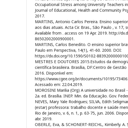
Occupational Stress among University Teachers in
Journal of Educational, Health and Community Psy
2017.
MARTINS, Antonio Carlos Pereira. Ensino superior
aos dias atuais. Acta Cir. Bras., São Paulo , v. 17, s
Available from
. access on 19 Apr. 2019. http://dx
86502002000900001.
MARTINS, Carlos Benedito. O ensino superior bras
Paulo em Perspectiva, 14(1), 41-60. 2000. DOI:
https://dx.doi.org/10.1590/S0102-8839200000010
MESTRES E DOUTORES 2015.Estudos da demografi
científica brasileira. Brasília, DF:Centro de Gestã
2016. Disponível em:
https://www.cgee.org.br/documents/10195/7340
Acessado em: 22.04.2019.
MOROSINI Marilia (Org) A universidade no Brasil
2a. ed. Brasília. INEP. Min. da Educação. Gov. Fede
NEVES, Mary Yale Rodrigues; SILVA, Edith Seligmann
(estar) professora: trabalho docente e saúde menta
Rio de Janeiro, v. 6, n. 1, p. 63-75, jun. 2006. Disp
abr. 2019.
OBERLE, Eva, & SCHONERT-REICHL, Kimberly. A. S