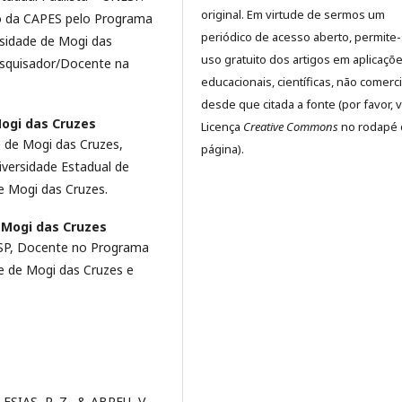
original. Em virtude de sermos um
o da CAPES pelo Programa
periódico de acesso aberto, permite
rsidade de Mogi das
uso gratuito dos artigos em aplicaçõ
esquisador/Docente na
educacionais, científicas, não comerci
desde que citada a fonte (por favor, v
ogi das Cruzes
Licença
Creative Commons
no rodapé 
e de Mogi das Cruzes,
página).
iversidade Estadual de
 Mogi das Cruzes.
 Mogi das Cruzes
SP, Docente no Programa
e de Mogi das Cruzes e
ESIAS, R. Z., & ABREU, V.