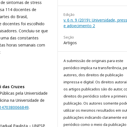
 de sintomas de stress
isa 114 docentes de
Edição
artes do Brasil,
v. 6 n. 9 (2019): Universidade, pre
e docentes foi escolhido
e adoecimento 2
isadores. Concluiu-se que
Seção
 é uma das constantes
Artigos
uitas horas semanais com
.
A submissão de originais para este
periódico implica na transferência, p
autores, dos direitos de publicação
impressa e digital. Os direitos autora
i das Cruzes
os artigos publicados são do autor, 
úblicas pela Universidade
direitos do periódico sobre a primeir
cina na Universidade de
publicação. Os autores somente pod
221470380066849
.
utilizar os mesmos resultados em ou
publicações indicando claramente es
periódico como o meio da publicação
tadual Paulista – UNESP.