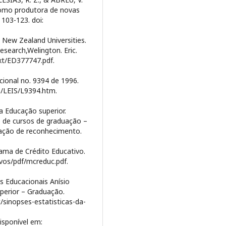
 como produtora de novas
 103-123. doi:
 New Zealand Universities.
search,Welington. Eric.
text/ED377747.pdf.
cional no. 9394 de 1996.
03/LEIS/L9394.htm.
a Educação superior.
o de cursos de graduação –
vação de reconhecimento.
ama de Crédito Educativo.
ivos/pdf/mcreduc.pdf.
s Educacionais Anísio
uperior – Graduação.
t/sinopses-estatisticas-da-
isponível em: