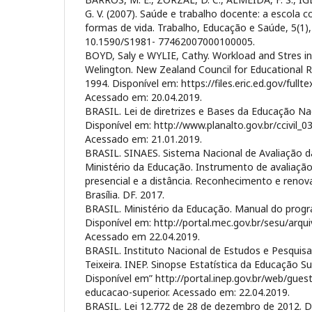
G. V. (2007). Saúde e trabalho docente: a escola
formas de vida. Trabalho, Educação e Saúde, 5(1),
10.1590/S1981- 77462007000100005.
BOYD, Saly e WYLIE, Cathy. Workload and Stres in
Welington. New Zealand Council for Educational Re
1994. Disponível em: https://files.eric.ed.gov/full
Acessado em: 20.04.2019.
BRASIL. Lei de diretrizes e Bases da Educação Na
Disponível em: http://www.planalto.gov.br/ccivil_
Acessado em: 21.01.2019.
BRASIL. SINAES. Sistema Nacional de Avaliação d
Ministério da Educação. Instrumento de avaliaçã
presencial e a distância. Reconhecimento e reno
Brasília. DF. 2017.
BRASIL. Ministério da Educação. Manual do progr
Disponível em: http://portal.mec.gov.br/sesu/arqu
Acessado em 22.04.2019.
BRASIL. Instituto Nacional de Estudos e Pesquisa
Teixeira. INEP. Sinopse Estatística da Educação S
Disponível em” http://portal.inep.gov.br/web/gues
educacao-superior. Acessado em: 22.04.2019.
BRASIL. Lei 12.772 de 28 de dezembro de 2012. D