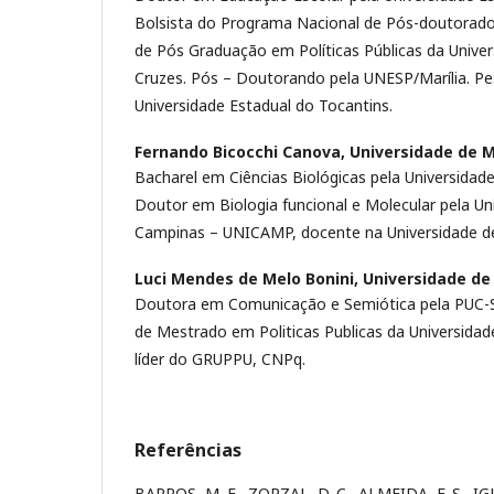
Bolsista do Programa Nacional de Pós-doutorad
de Pós Graduação em Políticas Públicas da Unive
Cruzes. Pós – Doutorando pela UNESP/Marília. P
Universidade Estadual do Tocantins.
Fernando Bicocchi Canova,
Universidade de M
Bacharel em Ciências Biológicas pela Universidad
Doutor em Biologia funcional e Molecular pela Un
Campinas – UNICAMP, docente na Universidade de
Luci Mendes de Melo Bonini,
Universidade de
Doutora em Comunicação e Semiótica pela PUC-
de Mestrado em Politicas Publicas da Universidad
líder do GRUPPU, CNPq.
Referências
BARROS, M. E., ZORZAL, D. C., ALMEIDA, F. S., IGL