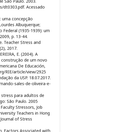
e São Paulo. 2003.
cs/dt0303.pdf. Acessado
F: uma concepção
 Lourdes Albuquerque;
to Federal (1935-1939): um
2009, p. 13-44.
e. Teacher Stress and
(2), 2017.
EIRA, E. (2004). A
a construção de um novo
oamericana De Educación,
org/RIE/article/view/2925
ndação da USP. 18.07.2017.
rmando-sales-de-oliveira-e-
e stress para adultos de
ogo: São Paulo. 2005
Faculty Stressors, Job
niversity Teachers in Hong
Journal of Stress
. Factors Associated with