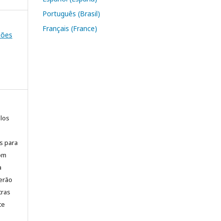
Português (Brasil)
Français (France)
ssões
elos
is para
com
a
erão
tras
te