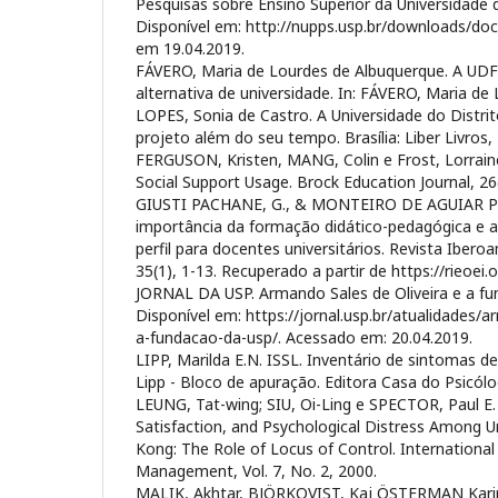
Pesquisas sobre Ensino Superior da Universidade d
Disponível em: http://nupps.usp.br/downloads/do
em 19.04.2019.
FÁVERO, Maria de Lourdes de Albuquerque. A UD
alternativa de universidade. In: FÁVERO, Maria de
LOPES, Sonia de Castro. A Universidade do Distri
projeto além do seu tempo. Brasília: Liber Livros, 
FERGUSON, Kristen, MANG, Colin e Frost, Lorrain
Social Support Usage. Brock Education Journal, 26
GIUSTI PACHANE, G., & MONTEIRO DE AGUIAR PER
importância da formação didático-pedagógica e 
perfil para docentes universitários. Revista Iber
35(1), 1-13. Recuperado a partir de https://rieoei.
JORNAL DA USP. Armando Sales de Oliveira e a fu
Disponível em: https://jornal.usp.br/atualidades/a
a-fundacao-da-usp/. Acessado em: 20.04.2019.
LIPP, Marilda E.N. ISSL. Inventário de sintomas d
Lipp - Bloco de apuração. Editora Casa do Psicól
LEUNG, Tat-wing; SIU, Oi-Ling e SPECTOR, Paul E. 
Satisfaction, and Psychological Distress Among U
Kong: The Role of Locus of Control. International 
Management, Vol. 7, No. 2, 2000.
MALIK, Akhtar, BJÖRKQVIST, Kaj ÖSTERMAN Karin