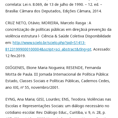
correlata: Lei n. 8.069, de 13 de julho de 1990. – 12. ed. –
Brasília: Câmara dos Deputados, Edições Câmara, 2014.
CRUZ NETO, Otávio; MOREIRA, Marcelo Rasga : A
concretização de políticas públicas em direçãoà prevenção da
violência estrutura l- Ciência & Saúde Coletiva Disponibilidade
em:
http://www.scielo.br/scielo.php?pid=S1413-
81231999000100004&script=sci_abstract&tlng=pt
. Acessado:
12 fev.2019.
DIÓGENES, Elione Maria Nogueira; RESENDE, Fernanda
Motta de Paula. III Jornada Internacional de Política Pública:
Estado, Classes Sociais e Políticas Públicas, Cadernos Cedes,
ano XXI, nº 55, novembro/2001.
EYNG, Ana Maria; GISI, Lourdes; ENS, Teodora. Violências nas
Escolas e Representações Sociais: um diálogo necessário no
cotidiano escolar. Rev. Diálogo Educ., Curitiba, v. 9, n. 28, p.