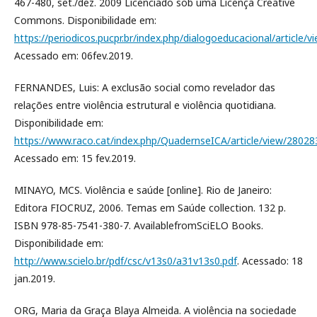
467-480, set./dez. 2009 Licenciado sob uma Licença Creative
Commons. Disponibilidade em:
https://periodicos.pucpr.br/index.php/dialogoeducacional/article/
Acessado em: 06fev.2019.
FERNANDES, Luis: A exclusão social como revelador das
relações entre violência estrutural e violência quotidiana.
Disponibilidade em:
https://www.raco.cat/index.php/QuadernseICA/article/view/28028
Acessado em: 15 fev.2019.
MINAYO, MCS. Violência e saúde [online]. Rio de Janeiro:
Editora FIOCRUZ, 2006. Temas em Saúde collection. 132 p.
ISBN 978-85-7541-380-7. AvailablefromSciELO Books.
Disponibilidade em:
http://www.scielo.br/pdf/csc/v13s0/a31v13s0.pdf
. Acessado: 18
jan.2019.
ORG, Maria da Graça Blaya Almeida. A violência na sociedade