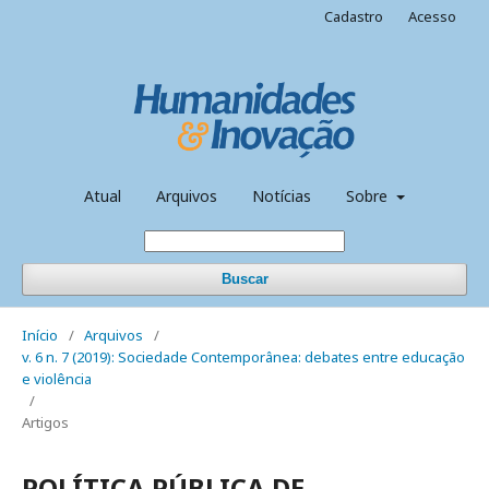
Cadastro
Acesso
Atual
Arquivos
Notícias
Sobre
Buscar
Início
/
Arquivos
/
v. 6 n. 7 (2019): Sociedade Contemporânea: debates entre educação
e violência
/
Artigos
POLÍTICA PÚBLICA DE