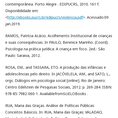
contemporânea. Porto Alegre : EDIPUCRS, 2010. 161 f.
Disponibilidade em:
<
http://ebooks.pucrs.br/edipucrs/violencia.pdf
>. Acessado:09
jan.2019.
RAMOS, Patrícia Acácio. Acolhimento Institucional de crianças
e suas conseqüências. In PAULO, Berenice Marinho. (Coord).
Psicologia na prática jurídica: A criança em foco. 2ed.- São
Paulo: Saraiva, 2012.
ROSA, EM., and TASSARA, ETO. A produção das infâncias e
adolescências pelo direito. In JACÓVILELA, AM., and SATO, L.,
orgs. Diálogos em psicologia social [online]. Rio de Janeiro:
Centro Edelstein de Pesquisas Sociais, 2012. p. 269-284. ISBN:
978-85-7982-060-1. AvailablefromSciELOBooks .
RUA, Maria das Graças. Análise de Políticas Públicas:
Conceitos Básicos. In: RUA, Maria das Graças; VALADAO,