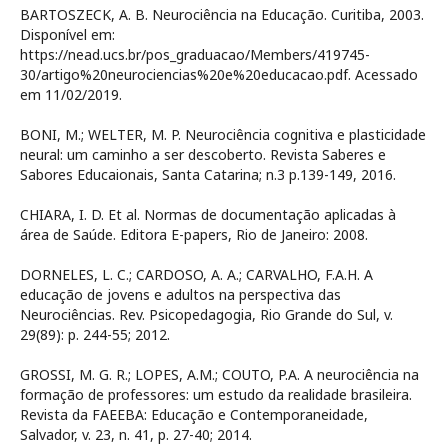
BARTOSZECK, A. B. Neurociência na Educação. Curitiba, 2003.
Disponível em:
https://nead.ucs.br/pos_graduacao/Members/419745-
30/artigo%20neurociencias%20e%20educacao.pdf. Acessado
em 11/02/2019.
BONI, M.; WELTER, M. P. Neurociência cognitiva e plasticidade
neural: um caminho a ser descoberto. Revista Saberes e
Sabores Educaionais, Santa Catarina; n.3 p.139-149, 2016.
CHIARA, I. D. Et al. Normas de documentação aplicadas à
área de Saúde. Editora E-papers, Rio de Janeiro: 2008.
DORNELES, L. C.; CARDOSO, A. A.; CARVALHO, F.A.H. A
educação de jovens e adultos na perspectiva das
Neurociências. Rev. Psicopedagogia, Rio Grande do Sul, v.
29(89): p. 244-55; 2012.
GROSSI, M. G. R.; LOPES, A.M.; COUTO, P.A. A neurociência na
formação de professores: um estudo da realidade brasileira.
Revista da FAEEBA: Educação e Contemporaneidade,
Salvador, v. 23, n. 41, p. 27-40; 2014.