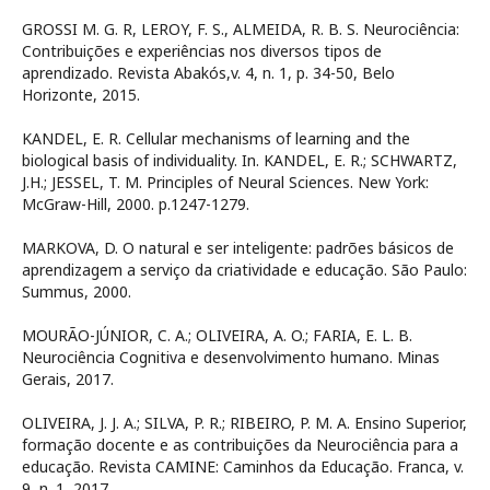
GROSSI M. G. R, LEROY, F. S., ALMEIDA, R. B. S. Neurociência:
Contribuições e experiências nos diversos tipos de
aprendizado. Revista Abakós,v. 4, n. 1, p. 34-50, Belo
Horizonte, 2015.
KANDEL, E. R. Cellular mechanisms of learning and the
biological basis of individuality. In. KANDEL, E. R.; SCHWARTZ,
J.H.; JESSEL, T. M. Principles of Neural Sciences. New York:
McGraw-Hill, 2000. p.1247-1279.
MARKOVA, D. O natural e ser inteligente: padrões básicos de
aprendizagem a serviço da criatividade e educação. São Paulo:
Summus, 2000.
MOURÃO-JÚNIOR, C. A.; OLIVEIRA, A. O.; FARIA, E. L. B.
Neurociência Cognitiva e desenvolvimento humano. Minas
Gerais, 2017.
OLIVEIRA, J. J. A.; SILVA, P. R.; RIBEIRO, P. M. A. Ensino Superior,
formação docente e as contribuições da Neurociência para a
educação. Revista CAMINE: Caminhos da Educação. Franca, v.
9, n. 1, 2017.