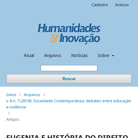
Cadastro
Acesso
Atual
Arquivos
Notícias
Sobre
Buscar
Início
/
Arquivos
/
v. 6 n. 7 (2019): Sociedade Contemporânea: debates entre educação
e violência
/
Artigos
EUGENIA E HISTÓRIA DO DIREITO