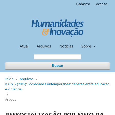
Cadastro
Acesso
Atual
Arquivos
Notícias
Sobre
Buscar
Início
/
Arquivos
/
v. 6 n. 7 (2019): Sociedade Contemporânea: debates entre educação
e violência
/
Artigos
RESSOCIALIZAÇÃO POR MEIO DA