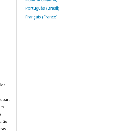
Português (Brasil)
Français (France)
e
elos
is para
com
a
erão
tras