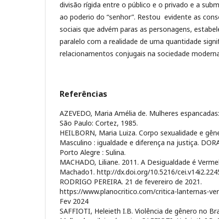
divisão rígida entre o público e o privado e a su
ao poderio do “senhor”. Restou evidente as con
sociais que advém paras as personagens, estabel
paralelo com a realidade de uma quantidade signif
relacionamentos conjugais na sociedade moderna
Referências
AZEVEDO, Maria Amélia de. Mulheres espancadas: 
São Paulo: Cortez, 1985.
HEILBORN, Maria Luiza. Corpo sexualidade e gêne
Masculino : igualdade e diferença na justiça. DOR
Porto Alegre : Sulina.
MACHADO, Liliane. 2011. A Desigualdade é Vermelh
Machado1. http://dx.doi.org/10.5216/cei.v14i2.2
RODRIGO PEREIRA. 21 de fevereiro de 2021.
https://www.planocritico.com/critica-lanternas-v
Fev 2024
SAFFIOTI, Heleieth I.B. Violência de gênero no Br