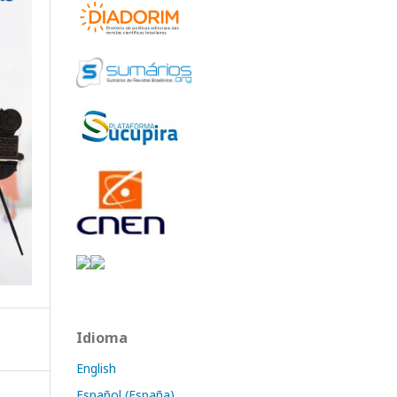
Idioma
English
Español (España)