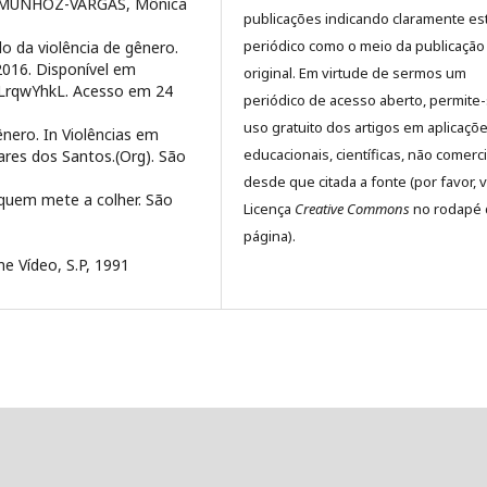
.B; MUNHOZ-VARGAS, Mônica
publicações indicando claramente es
periódico como o meio da publicação
do da violência de gênero.
2016. Disponível em
original. Em virtude de sermos um
LrqwYhkL. Acesso em 24
periódico de acesso aberto, permite
uso gratuito dos artigos em aplicaçõ
ênero. In Violências em
educacionais, científicas, não comerci
res dos Santos.(Org). São
desde que citada a fonte (por favor, v
: quem mete a colher. São
Licença
Creative Commons
no rodapé 
página).
 Vídeo, S.P, 1991