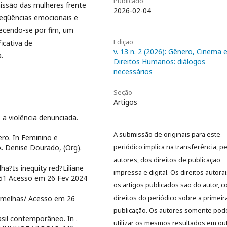
Publicado
bmissão das mulheres frente
2026-02-04
seqüências emocionais e
ecendo-se por fim, um
Edição
icativa de
v. 13 n. 2 (2026): Gênero, Cinema 
.
Direitos Humanos: diálogos
necessários
Seção
Artigos
a violência denunciada.
A submissão de originais para este
ro. In Feminino e
periódico implica na transferência, p
A. Denise Dourado, (Org).
autores, dos direitos de publicação
a?Is inequity red?Liliane
impressa e digital. Os direitos autora
2451 Acesso em 26 Fev 2024
os artigos publicados são do autor, 
direitos do periódico sobre a primeir
ermelhas/ Acesso em 26
publicação. Os autores somente pod
asil contemporâneo. In .
utilizar os mesmos resultados em ou