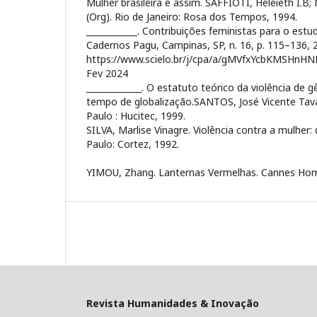
Mulher brasileira é assim. SAFFIOTI, Heleieth I
(Org). Rio de Janeiro: Rosa dos Tempos, 1994.
____________. Contribuições feministas para o estu
Cadernos Pagu, Campinas, SP, n. 16, p. 115–136, 
https://www.scielo.br/j/cpa/a/gMVfxYcbKMSHnHN
Fev 2024
_____________. O estatuto teórico da violência de g
tempo de globalização.SANTOS, José Vicente Tava
Paulo : Hucitec, 1999.
SILVA, Marlise Vinagre. Violência contra a mulher
Paulo: Cortez, 1992.
YIMOU, Zhang. Lanternas Vermelhas. Cannes Home
Revista Humanidades & Inovação