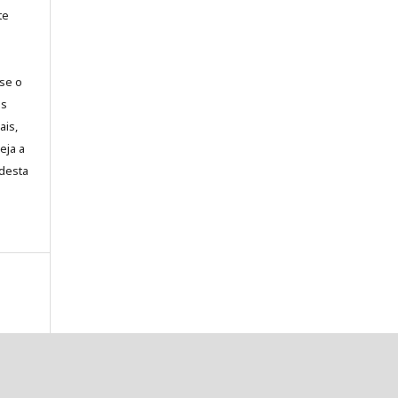
te
-se o
es
ais,
eja a
desta