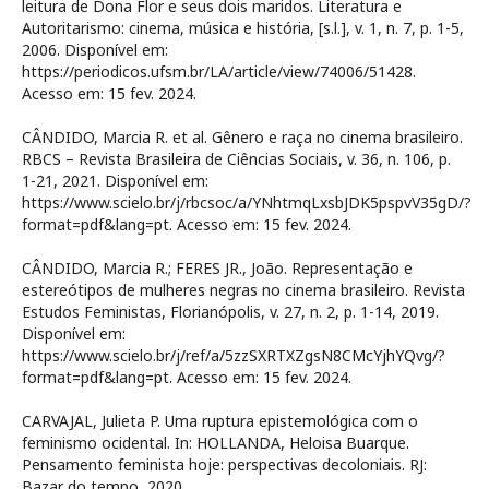
leitura de Dona Flor e seus dois maridos. Literatura e
Autoritarismo: cinema, música e história, [s.l.], v. 1, n. 7, p. 1-5,
2006. Disponível em:
https://periodicos.ufsm.br/LA/article/view/74006/51428.
Acesso em: 15 fev. 2024.
CÂNDIDO, Marcia R. et al. Gênero e raça no cinema brasileiro.
RBCS – Revista Brasileira de Ciências Sociais, v. 36, n. 106, p.
1-21, 2021. Disponível em:
https://www.scielo.br/j/rbcsoc/a/YNhtmqLxsbJDK5pspvV35gD/?
format=pdf&lang=pt. Acesso em: 15 fev. 2024.
CÂNDIDO, Marcia R.; FERES JR., João. Representação e
estereótipos de mulheres negras no cinema brasileiro. Revista
Estudos Feministas, Florianópolis, v. 27, n. 2, p. 1-14, 2019.
Disponível em:
https://www.scielo.br/j/ref/a/5zzSXRTXZgsN8CMcYjhYQvg/?
format=pdf&lang=pt. Acesso em: 15 fev. 2024.
CARVAJAL, Julieta P. Uma ruptura epistemológica com o
feminismo ocidental. In: HOLLANDA, Heloisa Buarque.
Pensamento feminista hoje: perspectivas decoloniais. RJ:
Bazar do tempo, 2020.