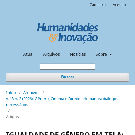
Cadastro
Acesso
Atual
Arquivos
Notícias
Sobre
Buscar
Início
/
Arquivos
/
v. 13 n. 2 (2026): Gênero, Cinema e Direitos Humanos: diálogos
necessários
/
Artigos
IGUALDADE DE GÊNERO EM TELA: