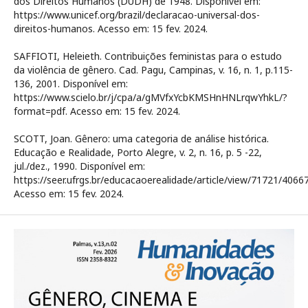
dos Direitos Humanos (DUDH) de 1948. Disponível em:
https://www.unicef.org/brazil/declaracao-universal-dos-
direitos-humanos. Acesso em: 15 fev. 2024.
SAFFIOTI, Heleieth. Contribuições feministas para o estudo
da violência de gênero. Cad. Pagu, Campinas, v. 16, n. 1, p.115-
136, 2001. Disponível em:
https://www.scielo.br/j/cpa/a/gMVfxYcbKMSHnHNLrqwYhkL/?
format=pdf. Acesso em: 15 fev. 2024.
SCOTT, Joan. Gênero: uma categoria de análise histórica.
Educação e Realidade, Porto Alegre, v. 2, n. 16, p. 5 -22,
jul./dez., 1990. Disponível em:
https://seer.ufrgs.br/educacaoerealidade/article/view/71721/4066
Acesso em: 15 fev. 2024.