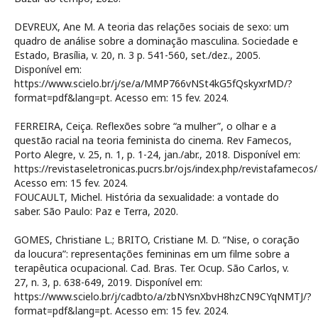
DEVREUX, Ane M. A teoria das relações sociais de sexo: um
quadro de análise sobre a dominação masculina. Sociedade e
Estado, Brasília, v. 20, n. 3 p. 541-560, set./dez., 2005.
Disponível em:
https://www.scielo.br/j/se/a/MMP766vNSt4kG5fQskyxrMD/?
format=pdf&lang=pt. Acesso em: 15 fev. 2024.
FERREIRA, Ceiça. Reflexões sobre “a mulher”, o olhar e a
questão racial na teoria feminista do cinema. Rev Famecos,
Porto Alegre, v. 25, n. 1, p. 1-24, jan./abr., 2018. Disponível em:
https://revistaseletronicas.pucrs.br/ojs/index.php/revistafamecos
Acesso em: 15 fev. 2024.
FOUCAULT, Michel. História da sexualidade: a vontade do
saber. São Paulo: Paz e Terra, 2020.
GOMES, Christiane L.; BRITO, Cristiane M. D. “Nise, o coração
da loucura”: representações femininas em um filme sobre a
terapêutica ocupacional. Cad. Bras. Ter. Ocup. São Carlos, v.
27, n. 3, p. 638-649, 2019. Disponível em:
https://www.scielo.br/j/cadbto/a/zbNYsnXbvH8hzCN9CYqNMTJ/?
format=pdf&lang=pt. Acesso em: 15 fev. 2024.