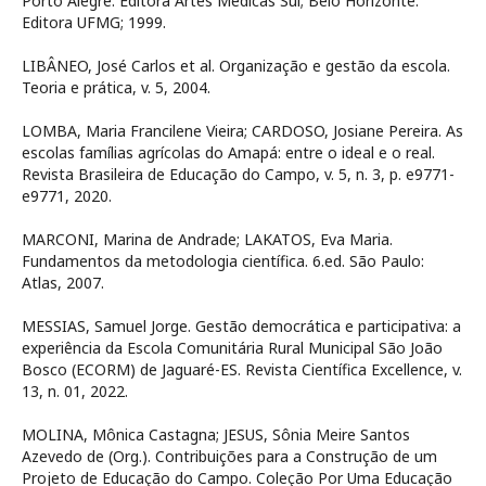
Porto Alegre: Editora Artes Médicas Sul; Belo Horizonte:
Editora UFMG; 1999.
LIBÂNEO, José Carlos et al. Organização e gestão da escola.
Teoria e prática, v. 5, 2004.
LOMBA, Maria Francilene Vieira; CARDOSO, Josiane Pereira. As
escolas famílias agrícolas do Amapá: entre o ideal e o real.
Revista Brasileira de Educação do Campo, v. 5, n. 3, p. e9771-
e9771, 2020.
MARCONI, Marina de Andrade; LAKATOS, Eva Maria.
Fundamentos da metodologia científica. 6.ed. São Paulo:
Atlas, 2007.
MESSIAS, Samuel Jorge. Gestão democrática e participativa: a
experiência da Escola Comunitária Rural Municipal São João
Bosco (ECORM) de Jaguaré-ES. Revista Científica Excellence, v.
13, n. 01, 2022.
MOLINA, Mônica Castagna; JESUS, Sônia Meire Santos
Azevedo de (Org.). Contribuições para a Construção de um
Projeto de Educação do Campo. Coleção Por Uma Educação