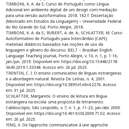
TIMBONI, K. A. da S. Curso de Português como Língua
Adicional em ambiente digital: de um design com mediação
para uma versão autoformativa. 2018. 182 f. Dissertação
(Mestrado em Estudos da Linguagem) – Universidade Federal
do Rio Grande do Sul, Porto Alegre, 2018.
TIMBONI, K. A. da S.; RUBERT, A. de. A.; SCHLATTER, M. Curso
Autoformativo de Português para Intercâmbio (CAPI):
materiais didáticos baseados nas noções de uso da
linguagem e gênero do discurso. BELT – Brazilian English
Language Teaching Journal, Porto Alegre, v. 10, n. 1, p. 1-16,
jan./jun. 2019. Disponível em: https://doi.org/10.15448/2178-
3640.2019.1.33348. Acesso em: 26 jul. 2025.
TRENTIN, C. I. O ensino comunicativo de línguas estrangeiras
e a abordagem natural. Revista De Letras, n. 4, 2001.
Disponível em: https://doi.org/10.3895/rl.v0n4.2276. Acesso
em: 31 jul. 2025.
SCHLATTER, Margarete. O ensino de leitura em língua
estrangeira na escola: uma proposta de letramento.
Calidoscópio, São Leopoldo, v. 7, n. 1, p. 11-23, jan./abr. 2009.
Disponível em: https://doi.org/10.4013/cld.2009.71.02. Acesso
em: 26 jul. 2025.
YING, X. De l'approche communicative à une approche