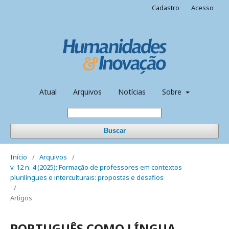
Cadastro
Acesso
Atual
Arquivos
Notícias
Sobre
Buscar
Início
/
Arquivos
/
v. 12 n. 4 (2025): Formação de professores em contextos
plurilíngues e interculturais: propostas e desafios
/
Artigos
PORTUGUÊS COMO LÍNGUA