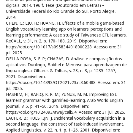
digitais. 2014. 196 f. Tese (Doutorado em Letras) –
Universidade Federal do Rio Grande do Sul, Porto Alegre,
2014.
CHEN, C.; LIU, H.; HUANG, H. Effects of a mobile game-based
English vocabulary learning app on learners’ perceptions and
learning performance: A case study of Taiwanese EFL learners.
ReCALL, v. 31, n. 2, p. 170–188, 2019. Disponível em:
https://doi.org/10.1017/s0958344018000228. Acesso em: 31
jul. 2025.
DELLA ROSA, S. F. P.; CHAGAS, D. Análise e comparação dos
aplicativos Duolingo, Babbel e Memrise para aprendizagem de
língua inglesa. Olhares & Trilhas, v. 23, n. 3, p. 1235–1257,
2021. Disponível em:
https://doi.org/10.14393/OT2021v23.n.3.60488. Acesso em: 31
jul. 2025.
HASHIM, H.; RAFIQ, K. R. M.; YUNUS, M. M. Improving ESL
learners’ grammar with gamified-learning. Arab World English
Journal, v. 5, p. 41–50, 2019. Disponível em:
https://doi.org/10.24093/awej/call5.4. Acesso em: 31 jul. 2025.
LAUFER, B.; HULSTIJN, J. Incidental vocabulary acquisition in a
second language: the construct of task-induced involvement.
Applied Linguistics, v. 22, n. 1, p. 1–26, 2001. Disponível em: