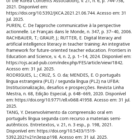
of the Korea Contents Association), v. 21, n. 6, p. 744-758,
2021. Disponível em:
https://doi.org/10.5392/JKCA.2021.21.06.744. Acesso em: 31
jul. 2025.
PUREN, C. De l'approche communicative à la perspective
actionnelle. Le Français dans le Monde, n. 347, p. 37–40, 2006.
RACHBAUER, T.; GRAUP, J.; RUTTER, E. Digital literacy and
artificial intelligence literacy in teacher training: An integrative
framework for future-oriented teacher education. Frontiers in
Education and Science, v. 4, n. 2, p. 1–14, 2024. Disponível em:
https://ojs.acad-pub.com/index.php/FES/article/view/1842.
Acesso em: 31 jul. 2025.
RODRIGUES, L.; CRUZ, S. O. da; MENDES, E. O português
língua estrangeira (PLE) / segunda língua (PL2) na UFBA:
Institucionalização, desafios e prospecções. Revista Linha
Mestra, n. 68, Edição Especial, p. 648–669, 2020. Disponível
em: https://doi.org/10.9771/ell.v0i68.41958. Acesso em: 31 jul.
2025.
TANG, Y. Desenvolvimento da compreensão oral em
português língua segunda com recurso a materiais semi-
autênticos. Entretextos, v. 21, n. 3 esp., p. 198, 2021.
Disponível em: https://doi.org/10.5433/1519-
5392.2021v21n3esp.p198. Acesso em: 31 jul. 2025.