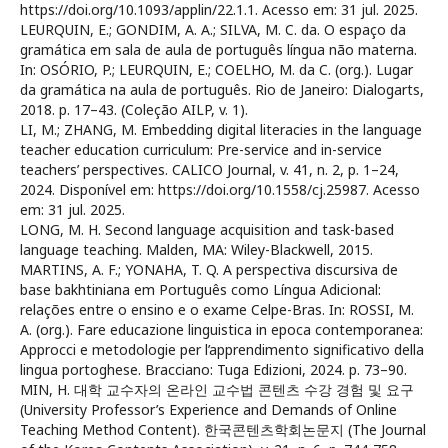
https://doi.org/10.1093/applin/22.1.1. Acesso em: 31 jul. 2025.
LEURQUIN, E.; GONDIM, A. A.; SILVA, M. C. da. O espaço da
gramática em sala de aula de português língua não materna.
In: OSÓRIO, P.; LEURQUIN, E.; COELHO, M. da C. (org.). Lugar
da gramática na aula de português. Rio de Janeiro: Dialogarts,
2018. p. 17–43. (Coleção AILP, v. 1).
LI, M.; ZHANG, M. Embedding digital literacies in the language
teacher education curriculum: Pre-service and in-service
teachers’ perspectives. CALICO Journal, v. 41, n. 2, p. 1–24,
2024. Disponível em: https://doi.org/10.1558/cj.25987. Acesso
em: 31 jul. 2025.
LONG, M. H. Second language acquisition and task-based
language teaching. Malden, MA: Wiley-Blackwell, 2015.
MARTINS, A. F.; YONAHA, T. Q. A perspectiva discursiva de
base bakhtiniana em Português como Língua Adicional:
relações entre o ensino e o exame Celpe-Bras. In: ROSSI, M.
A. (org.). Fare educazione linguistica in epoca contemporanea:
Approcci e metodologie per l’apprendimento significativo della
lingua portoghese. Bracciano: Tuga Edizioni, 2024. p. 73–90.
MIN, H. 대학 교수자의 온라인 교수법 콘텐츠 수강 경험 및 요구
(University Professor’s Experience and Demands of Online
Teaching Method Content). 한국콘텐츠학회논문지 (The Journal