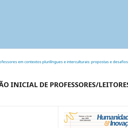
professores em contextos plurilíngues e interculturais: propostas e desafios
O INICIAL DE PROFESSORES/LEITORE