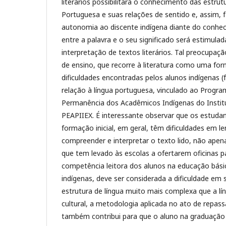
literários possibilitará o conhecimento das estrutu
Portuguesa e suas relações de sentido e, assim, 
autonomia ao discente indígena diante do conhec
entre a palavra e o seu significado será estimulada
interpretação de textos literários. Tal preocupa
de ensino, que recorre à literatura como uma for
dificuldades encontradas pelos alunos indígenas 
relação à língua portuguesa, vinculado ao Progra
Permanência dos Acadêmicos Indígenas do Institu
PEAPIIEX. É interessante observar que os estuda
formação inicial, em geral, têm dificuldades em l
compreender e interpretar o texto lido, não apena
que tem levado às escolas a ofertarem oficinas 
competência leitora dos alunos na educação bási
indígenas, deve ser considerada a dificuldade e
estrutura de língua muito mais complexa que a lí
cultural, a metodologia aplicada no ato de repas
também contribui para que o aluno na graduação 