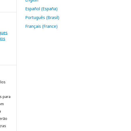
Español (España)
Português (Brasil)
Français (France)
gues
ios
elos
is para
com
a
erão
tras