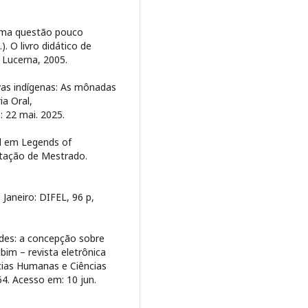
 uma questão pouco
). O livro didático de
: Lucerna, 2005.
vas indígenas: As mônadas
ia Oral,
: 22 mai. 2025.
l em Legends of
rtação de Mestrado.
Janeiro: DIFEL, 96 p,
des: a concepção sobre
im – revista eletrônica
ncias Humanas e Ciências
64. Acesso em: 10 jun.