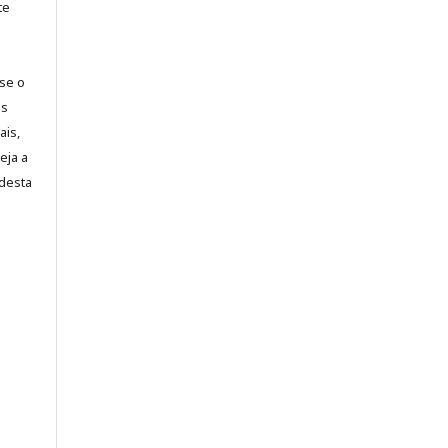
te
-se o
es
ais,
eja a
desta