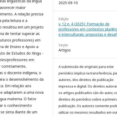
ras linguísticas da língua
2025-09-10
favorecer maior
imento. A relação precisa
Edição
 pela leitura e a
v. 12 n. 4 (2025): Formação de
ção resultou em um projeto
professores em contextos plurilín
ma de tentar superar as
e interculturais: propostas e desaf
(futuros professores) em
Seção
ma de Ensino e Apoio a
Artigos
to de Estudos do Xingu -
ntes/professores em
er corretamente,
A submissão de originais para este
s o discente indígena, o
periódico implica na transferência, p
para o desenvolvimento da
autores, dos direitos de publicação
ca. Em relação aos
impressa e digital. Os direitos autora
m se adaptarem a uma nova
os artigos publicados são do autor, 
ngua materna. O fator
direitos do periódico sobre a primeir
sar o conhecimento
publicação. Os autores somente pod
se sinta diante de um
utilizar os mesmos resultados em ou