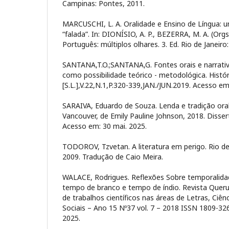
Campinas: Pontes, 2011.
MARCUSCHI, L. A. Oralidade e Ensino de Língua:
“falada”. In: DIONÍSIO, A. P., BEZERRA, M. A. (Orgs.
Português: múltiplos olhares. 3. Ed. Rio de Janeiro
SANTANA,T.O.;SANTANA,G. Fontes orais e narrati
como possibilidade teórico - metodológica. Histór
[S.L.],V.22,N.1,P.320-339,JAN./JUN.2019. Acesso em
SARAIVA, Eduardo de Souza. Lenda e tradição ora
Vancouver, de Emily Pauline Johnson, 2018. Disse
Acesso em: 30 mai. 2025.
TODOROV, Tzvetan. A literatura em perigo. Rio de 
2009. Tradução de Caio Meira.
WALACE, Rodrigues. Reflexões Sobre temporalida
tempo de branco e tempo de índio. Revista Querub
de trabalhos científicos nas áreas de Letras, Ciê
Sociais – Ano 15 Nº37 vol. 7 – 2018 ISSN 1809-32
2025.