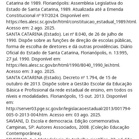
Catarina de 1989. Florianópolis: Assembleia Legislativa do
Estado de Santa Catarina, 1989. Atualizada até a Emenda
Constitucional nº 97/2024. Disponível em:
https://leis.alesc.sc.gov.br/html/constituicao_estadual_1989.html.
Acesso em: 2 ago. 2025.
SANTA CATARINA (Estado). Lei nº 8.040, de 26 de julho de
1990. Dispõe sobre as funções de direção de escolas públicas,
forma de escolha de diretores e dá outras providências. Diário
Oficial do Estado de Santa Catarina, Florianópolis, n. 13.995,
27 jul. 1990. Disponível em:
https://leis.alesc.sc.gov.br/html/1990/8040_1990_lei.html.
Acesso em: 3 ago. 2025.
SANTA CATARINA (Estado). Decreto nº 1.794, de 15 de
outubro de 2013. Dispõe sobre a Gestão Escolar da Educação
Básica e Profissional da rede estadual de ensino, em todos os
níveis e modalidades. Florianópolis, 15 out. 2013. Disponível
em:
http://server03.pge.sc.gov.br/legislacaoestadual/2013/001794-
005-0-2013-004.htm. Acesso em: 03 ago. 2025.
SAVIANI, D. Escola e democracia. Edição comemorativa.
Campinas, SP: Autores Associados, 2008. (Coleção Educação
Contemporânea).