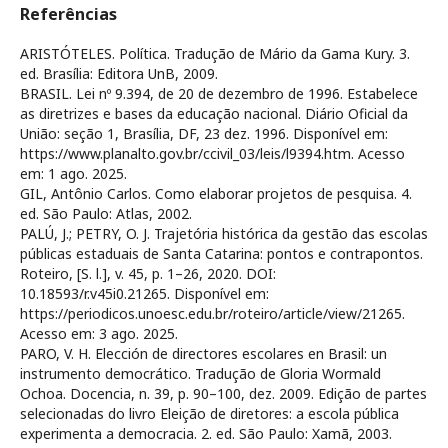
Referências
ARISTÓTELES. Política. Tradução de Mário da Gama Kury. 3.
ed. Brasília: Editora UnB, 2009.
BRASIL. Lei nº 9.394, de 20 de dezembro de 1996. Estabelece
as diretrizes e bases da educação nacional. Diário Oficial da
União: seção 1, Brasília, DF, 23 dez. 1996. Disponível em:
https://www.planalto.gov.br/ccivil_03/leis/l9394.htm. Acesso
em: 1 ago. 2025.
GIL, Antônio Carlos. Como elaborar projetos de pesquisa. 4.
ed. São Paulo: Atlas, 2002.
PALÚ, J.; PETRY, O. J. Trajetória histórica da gestão das escolas
públicas estaduais de Santa Catarina: pontos e contrapontos.
Roteiro, [S. l.], v. 45, p. 1–26, 2020. DOI:
10.18593/r.v45i0.21265. Disponível em:
https://periodicos.unoesc.edu.br/roteiro/article/view/21265.
Acesso em: 3 ago. 2025.
PARO, V. H. Elección de directores escolares en Brasil: un
instrumento democrático. Tradução de Gloria Wormald
Ochoa. Docencia, n. 39, p. 90–100, dez. 2009. Edição de partes
selecionadas do livro Eleição de diretores: a escola pública
experimenta a democracia. 2. ed. São Paulo: Xamã, 2003.