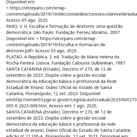
Disponível em:
< https://vitorparo.com.br/wp-
content/uploads/2019/10/elecciondedirectoresescolaresenbrasil
Acesso 05 ago. 2025.
PARO, V. H. Escolha e formação de diretores: uma questão
democrática. São Paulo: Fundação Perseu Abramo, 2007.
Disponível em: < https://vitorparo.com.br/wp-
content/uploads/2019/10/Escolha-e-formacao-de-
diretores.pdf> Acesso 03 ago. 2025.
PLATÃO. A República. 2. ed. Tradução de Maria Helena da
Rocha Pereira. Lisboa: Fundação Calouste Gulbenkian, 1987.
SANTA CATARINA (Estado). Decreto nº 273, de 12 de
setembro de 2023. Dispõe sobre a gestão escolar
democrática da educação básica e profissional da Rede
Estadual de Ensino. Diário Oficial do Estado de Santa
Catarina, Florianópolis, 12 set. 2023. Disponível
em:http://server03.pge.sc.gov.br/LegislacaoEstadual/2023/000273
005-0-2023-009.htm. Acesso em: 1 ago. 2025.
SANTA CATARINA (Estado). Decreto nº 273, de 12 de
setembro de 2023. Dispõe sobre a gestão escolar
democrática da educação básica e profissional da rede
estadual de ensino. Diário Oficial do Estado de Santa Catarina:
edição nº 22.100-A, Florianópolis, 12 set. 2023. Disponível em: