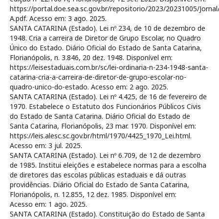
https://portal.doe.sea.sc.gov.br/repositorio/2023/20231005/Jorna
A.pdf. Acesso em: 3 ago. 2025.
SANTA CATARINA (Estado). Lei nº 234, de 10 de dezembro de
1948. Cria a carreira de Diretor de Grupo Escolar, no Quadro
Único do Estado. Diário Oficial do Estado de Santa Catarina,
Florianópolis, n. 3.846, 20 dez. 1948. Disponível em:
https://leisestaduais.com.br/sc/lei-ordinaria-n-234-1948-santa-
catarina-cria-a-carreira-de-diretor-de-grupo-escolar-no-
quadro-unico-do-estado. Acesso em: 2 ago. 2025.
SANTA CATARINA (Estado). Lei nº 4.425, de 16 de fevereiro de
1970. Estabelece o Estatuto dos Funcionários Públicos Civis
do Estado de Santa Catarina. Diário Oficial do Estado de
Santa Catarina, Florianópolis, 23 mar. 1970. Disponível em:
https://leis.alesc.sc.gov.br/html/1970/4425_1970_Lei.html.
Acesso em: 3 jul. 2025.
SANTA CATARINA (Estado). Lei nº 6.709, de 12 de dezembro
de 1985. Institui eleições e estabelece normas para a escolha
de diretores das escolas públicas estaduais e dá outras
providências. Diário Oficial do Estado de Santa Catarina,
Florianópolis, n. 12.855, 12 dez. 1985. Disponível em:
Acesso em: 1 ago. 2025.
SANTA CATARINA (Estado). Constituição do Estado de Santa