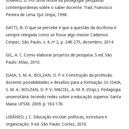
SIMARD, D. Por uma teoria da pedagogia: pesquisas
contemporâneas sobre o saber docente. Trad. Francisco
Pereira de Lima. Ijuí: Unijuí, 1998.
GATTI, B. O que se percebe é que a questão da docência é
sempre relegada como se fosse algo menor. Cadernos
Cenpec, São Paulo, v. 4, nº 2, p. 248-275, dezembro, 2014.
GIL, A. C. Como elaborar projetos de pesquisa. 5 ed. São
Paulo: Atlas, 2010.
ISAIA, S. M. A.; BOLZAN, D. P. V. Construção da profissão
docente: possibilidades e desafios para a formação. In: ISAIA,
S. M. A.; BOLZAN, D. P. V.; MACIEL, A. M. R. (Orgs.). Pedagogia
universitária: tecendo redes sobre a educação superior. Santa
Maria: UFSM, 2009. p. 163-176.
LIBÂNEO, J. C. Educação escolar: políticas, estrutura e
organização. 9 ed. São Paulo: Cortez, 2010.