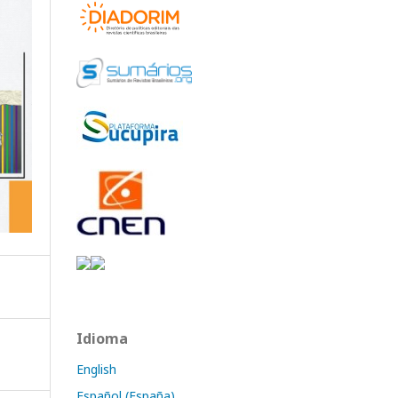
Idioma
English
Español (España)