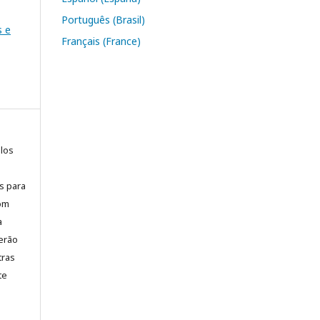
Português (Brasil)
s e
Français (France)
elos
is para
com
a
erão
tras
te