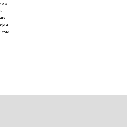
-se o
es
ais,
eja a
desta