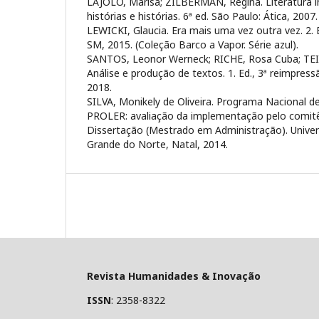
LAJOLO, Marisa; ZILBERMAN, Regina. Literatura infa
histórias e histórias. 6ª ed. São Paulo: Ática, 2007.
LEWICKI, Glaucia. Era mais uma vez outra vez. 2. 
SM, 2015. (Coleção Barco a Vapor. Série azul).
SANTOS, Leonor Werneck; RICHE, Rosa Cuba; TEIX
Análise e produção de textos. 1. Ed., 3ª reimpres
2018.
SILVA, Monikely de Oliveira. Programa Nacional de 
PROLER: avaliação da implementação pelo comitê 
Dissertação (Mestrado em Administração). Univer
Grande do Norte, Natal, 2014.
Revista Humanidades & Inovação
ISSN
: 2358-8322