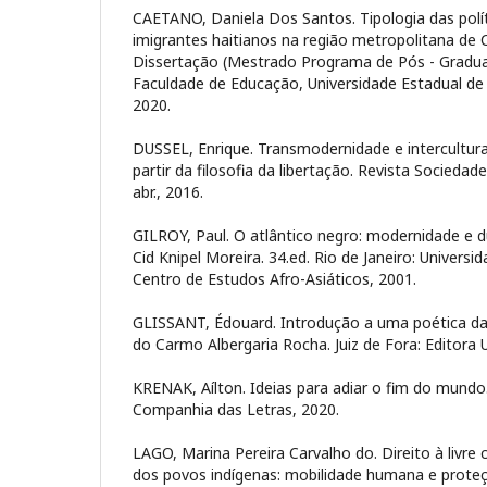
CAETANO, Daniela Dos Santos. Tipologia das polít
imigrantes haitianos na região metropolitana de 
Dissertação (Mestrado Programa de Pós - Gradu
Faculdade de Educação, Universidade Estadual d
2020.
DUSSEL, Enrique. Transmodernidade e intercultura
partir da filosofia da libertação. Revista Sociedade 
abr., 2016.
GILROY, Paul. O atlântico negro: modernidade e du
Cid Knipel Moreira. 34.ed. Rio de Janeiro: Univer
Centro de Estudos Afro-Asiáticos, 2001.
GLISSANT, Édouard. Introdução a uma poética da d
do Carmo Albergaria Rocha. Juiz de Fora: Editora U
KRENAK, Aílton. Ideias para adiar o fim do mundo.
Companhia das Letras, 2020.
LAGO, Marina Pereira Carvalho do. Direito à livre 
dos povos indígenas: mobilidade humana e proteçã