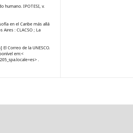
s do humano. IPOTESI, v.
osofía en el Caribe más allá
s Aires : CLACSO ; La
a] El Correo de la UNESCO.
ponível em:<
205_spa.locale=es> .