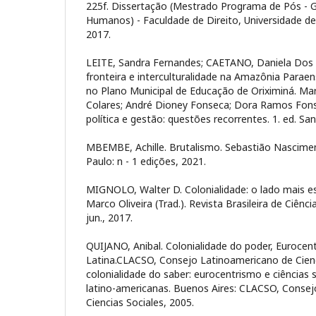
225f. Dissertação (Mestrado Programa de Pós - 
Humanos) - Faculdade de Direito, Universidade de
2017.
LEITE, Sandra Fernandes; CAETANO, Daniela Dos
fronteira e interculturalidade na Amazônia Paraen
no Plano Municipal de Educação de Oriximiná. Mari
Colares; André Dioney Fonseca; Dora Ramos Fonsec
política e gestão: questões recorrentes. 1. ed. S
MBEMBE, Achille. Brutalismo. Sebastião Nasciment
Paulo: n - 1 edições, 2021.
MIGNOLO, Walter D. Colonialidade: o lado mais e
Marco Oliveira (Trad.). Revista Brasileira de Ciência
jun., 2017.
QUIJANO, Anibal. Colonialidade do poder, Eurocen
Latina.CLACSO, Consejo Latinoamericano de Cienci
colonialidade do saber: eurocentrismo e ciências s
latino-americanas. Buenos Aires: CLACSO, Conse
Ciencias Sociales, 2005.