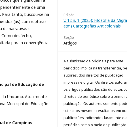
eóricos que signifiquem a
ndependentemente de uma
l. Para tanto, buscou-se na
Edição
v. 12 n. 1 (2025): Filosofia da Migr
metidos (as) com rupturas
e(m) Cartografias Anticoloniais
 de narrativas e
s. Como desfecho,
Seção
ltada para a convergência
Artigos
A submissão de originais para este
periódico implica na transferência, p
autores, dos direitos de publicação
impressa e digital. Os direitos autora
icipal de Educação de
os artigos publicados são do autor, 
 da Unicamp. Atualmente
direitos do periódico sobre a primeir
aria Municipal de Educação
publicação. Os autores somente pod
utilizar os mesmos resultados em ou
publicações indicando claramente es
ual de Campinas
periódico como o meio da publicação