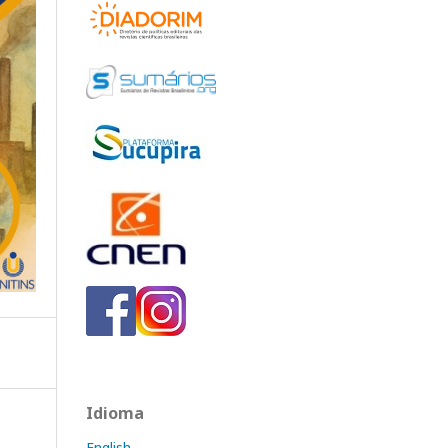
Idioma
English