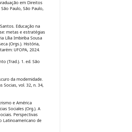
Graduação em Direitos
 São Paulo, São Paulo,
 Santos. Educação na
se: metas e estratégias
a Lília Imbiriba Sousa
a (Orgs.). História,
antarém: UFOPA, 2024.
o (Trad.). 1. ed. São
scuro da modernidade.
s Socias, vol. 32, n. 34,
trismo e América
as Sociales (Org.). A
ociais. Perspectivas
jo Latinoamericano de