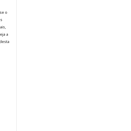
-se o
es
ais,
eja a
desta