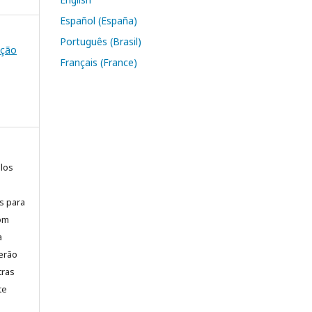
Español (España)
Português (Brasil)
ação
Français (France)
elos
is para
com
a
erão
tras
te