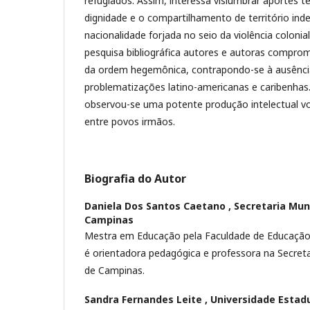
refugiados. Assim, interessa vislumbrar aportes t
dignidade e o compartilhamento de território i
nacionalidade forjada no seio da violência colonia
pesquisa bibliográfica autores e autoras compro
da ordem hegemônica, contrapondo-se à ausência
problematizações latino-americanas e caribenha
observou-se uma potente produção intelectual vo
entre povos irmãos.
Biografia do Autor
Daniela Dos Santos Caetano ,
Secretaria Mun
Campinas
Mestra em Educação pela Faculdade de Educação
é orientadora pedagógica e professora na Secret
de Campinas.
Sandra Fernandes Leite ,
Universidade Estad