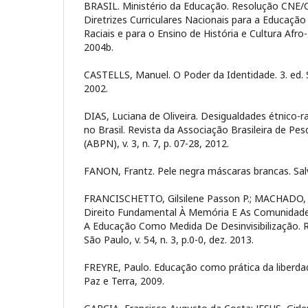
BRASIL. Ministério da Educação. Resolução CNE/CP
Diretrizes Curriculares Nacionais para a Educação
Raciais e para o Ensino de História e Cultura Afro-B
2004b.
CASTELLS, Manuel. O Poder da Identidade. 3. ed. 
2002.
DIAS, Luciana de Oliveira. Desigualdades étnico-rac
no Brasil. Revista da Associação Brasileira de Pe
(ABPN), v. 3, n. 7, p. 07-28, 2012.
FANON, Frantz. Pele negra máscaras brancas. Sa
FRANCISCHETTO, Gilsilene Passon P.; MACHADO, T
Direito Fundamental À Memória E As Comunidades
A Educação Como Medida De Desinvisibilização. Rev
São Paulo, v. 54, n. 3, p.0-0, dez. 2013.
FREYRE, Paulo. Educação como prática da liberdade
Paz e Terra, 2009.