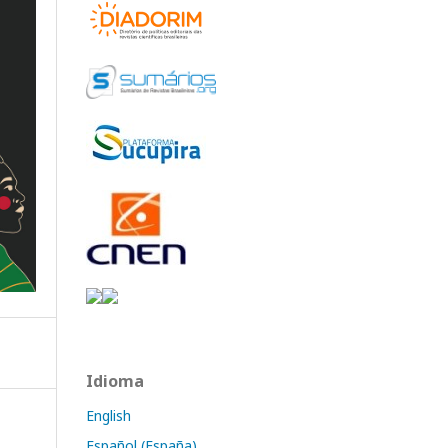
Idioma
English
Español (España)