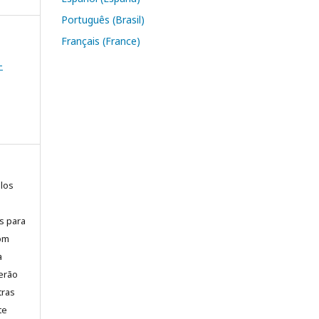
Português (Brasil)
Français (France)
-
elos
is para
com
a
erão
tras
te