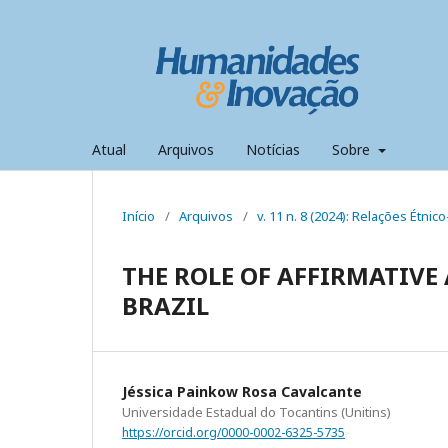
Atual
Arquivos
Notícias
Sobre
Início
/
Arquivos
/
v. 11 n. 8 (2024): Relações Étni
THE ROLE OF AFFIRMATIV
BRAZIL
Jéssica Painkow Rosa Cavalcante
Universidade Estadual do Tocantins (Unitins)
https://orcid.org/0000-0002-6325-5735