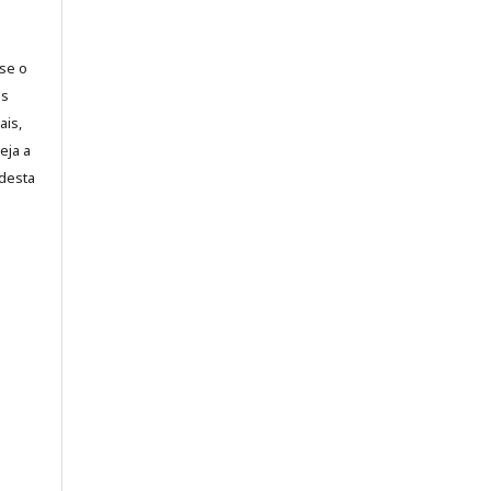
-se o
es
ais,
eja a
desta