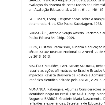
GARCIA, Francisco Augusto da Costa; JESUS, Girle
avaliação do sistema de cotas raciais da Universid
em Avaliação Educacional, v. 26, n. 61, p. 146-165,
GOFFMAN, Erving. Estigma: notas sobre a manipu
deteriorada. 4. ed. São Paulo: Sabotagem, 1963.
GUIMARÃES, Antônio Sérgio Alfredo. Racismo e an
Paulo: Editora 34, 256p., 2009.
KERN, Gustavo. Racialismo, eugenia e educação n
século XX 36ª Reunião Nacional da ANPEd–29 de 
de 2013. 2013.
MACÊDO, Maurides; PAN, Mirian; ADORNO, Rebeca.
racial e as ações afirmativas no Brasil e Estados 
impactos. Revista Brasileira de Política e Admini
Periódico científico editado pela ANPAE, v. 28, n. 2
MUNANGA, Kabengele. Algumas Considerações sob
identidade negra no Brasil. Em: ADÃO, Jorge Man
Nogueira; BARROS, Graciete Maria Nascimento. D
reflexões e experiências. Secretaria de Educação 