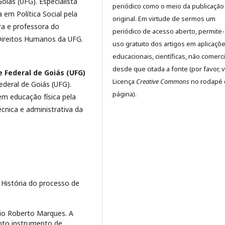
oiás (UFG). Especialista
periódico como o meio da publicação
 em Política Social pela
original. Em virtude de sermos um
ra e professora do
periódico de acesso aberto, permite
Direitos Humanos da UFG.
uso gratuito dos artigos em aplicaçõ
educacionais, científicas, não comerci
desde que citada a fonte (por favor, v
 Federal de Goiás (UFG)
Licença
Creative Commons
no rodapé 
deral de Goiás (UFG).
página).
em educação física pela
écnica e administrativa da
História do processo de
io Roberto Marques. A
anto instrumento de