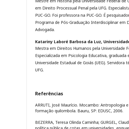
Mestre em História pela Universidade Federal de G
em Direito Processual Penal pela UFG. Especialista
PUC-GO. Foi professora na PUC-GO. É pesquisado
Programa de Pós-Graduação Interdisciplinar em 
Advogada.
Katariny Laboré Barbosa da Luz,
Universidade
Mestra em Direitos Humanos pela Universidade Fe
Especializada em Psicologia Educativa, graduada 
Universidade Estadual de Goiás (UEG). Servidora t
UFG.
Referências
ARRUTI, José Maurício. Mocambo: Antropologia e 
formação quilombola. Bauru, SP: EDUSC, 2006.
BEZERRA, Teresa Olinda Caminha; GURGEL, Claud
política pública de cotas em universidades, enqu