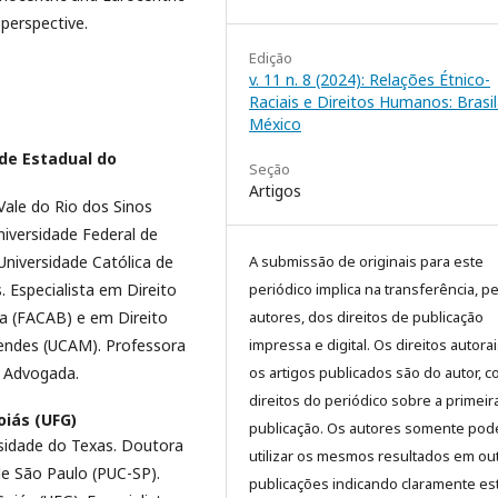
l perspective.
Edição
v. 11 n. 8 (2024): Relações Étnico-
Raciais e Direitos Humanos: Brasil
México
de Estadual do
Seção
Artigos
Vale do Rio dos Sinos
iversidade Federal de
A submissão de originais para este
Universidade Católica de
periódico implica na transferência, p
. Especialista em Direito
autores, dos direitos de publicação
a (FACAB) e em Direito
impressa e digital. Os direitos autora
 Mendes (UCAM). Professora
os artigos publicados são do autor, 
. Advogada.
direitos do periódico sobre a primeir
oiás (UFG)
publicação. Os autores somente pod
sidade do Texas. Doutora
utilizar os mesmos resultados em ou
 de São Paulo (PUC-SP).
publicações indicando claramente es