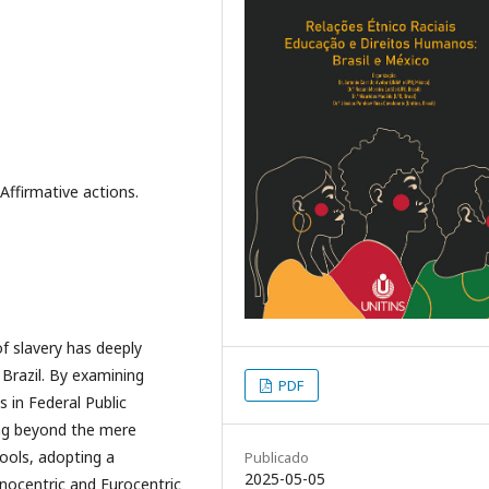
Affirmative actions.
of slavery has deeply
 Brazil. By examining
PDF
s in Federal Public
ing beyond the mere
ools, adopting a
Publicado
2025-05-05
nocentric and Eurocentric