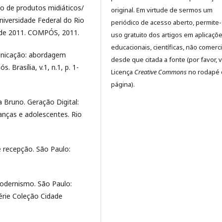
o de produtos midiáticos/
original. Em virtude de sermos um
niversidade Federal do Rio
periódico de acesso aberto, permite
o de 2011. COMPÓS, 2011.
uso gratuito dos artigos em aplicaçõ
educacionais, científicas, não comerci
unicação: abordagem
desde que citada a fonte (por favor, v
rasília, v.1, n.1, p. 1-
Licença
Creative Commons
no rodapé 
página).
Bruno. Geração Digital:
ianças e adolescentes. Rio
 recepção. São Paulo:
dernismo. São Paulo:
Série Coleção Cidade