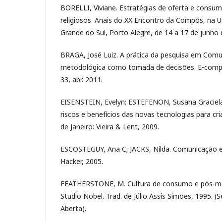
BORELLI, Viviane. Estratégias de oferta e consum
religiosos. Anais do XX Encontro da Compós, na U
Grande do Sul, Porto Alegre, de 14 a 17 de junh
BRAGA, José Luiz. A prática da pesquisa em Com
metodológica como tomada de decisões. E-compós. B
33, abr. 2011.
EISENSTEIN, Evelyn; ESTEFENON, Susana Graciela 
riscos e benefícios das novas tecnologias para cr
de Janeiro: Vieira & Lent, 2009.
ESCOSTEGUY, Ana C; JACKS, Nilda. Comunicação e
Hacker, 2005.
FEATHERSTONE, M. Cultura de consumo e pós-mo
Studio Nobel. Trad. de Júlio Assis Simões, 1995. (
Aberta).