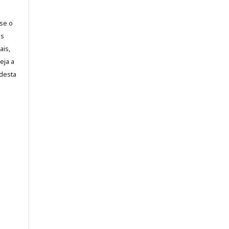
-se o
es
ais,
eja a
desta