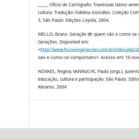
_____. Ofício de Cartógrafo: Travessias latino-am
cultura. Tradução: Fidelina Gonzáles. Coleção 
3, São Paulo: Edições Loyola, 2004.
MELLO, Bruno. Geração @: quem são e como se
Gerações. Disponível em:
<
http://www.focoemgeracoes.com.br/index.php/2
sao-e-como-se-comportam/>. Acesso em: 10 nov.
NOVAES, Regina; VANNUCHI, Paulo (orgs.). Juventu
educação, cultura e participação. São Paulo: Edi
Abramo, 2004.