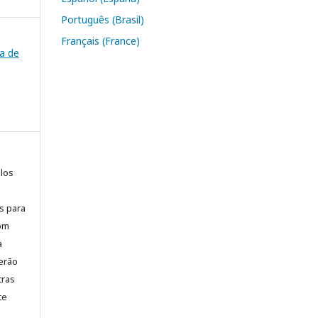
Português (Brasil)
Français (France)
da de
elos
is para
com
a
erão
tras
te