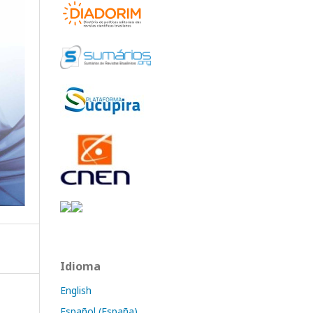
Idioma
English
Español (España)