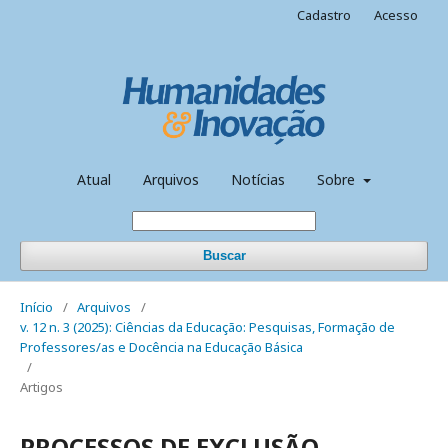
Cadastro
Acesso
Atual
Arquivos
Notícias
Sobre
Buscar
Início
/
Arquivos
/
v. 12 n. 3 (2025): Ciências da Educação: Pesquisas, Formação de
Professores/as e Docência na Educação Básica
/
Artigos
PROCESSOS DE EXCLUSÃO