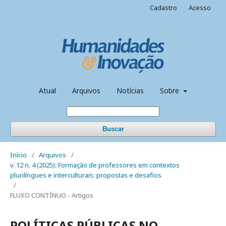
Cadastro
Acesso
Atual
Arquivos
Notícias
Sobre
Buscar
Início
/
Arquivos
/
v. 12 n. 4 (2025): Formação de professores em contextos
plurilíngues e interculturais: propostas e desafios
/
FLUXO CONTÍNUO - Artigos
POLÍTICAS PÚBLICAS NO