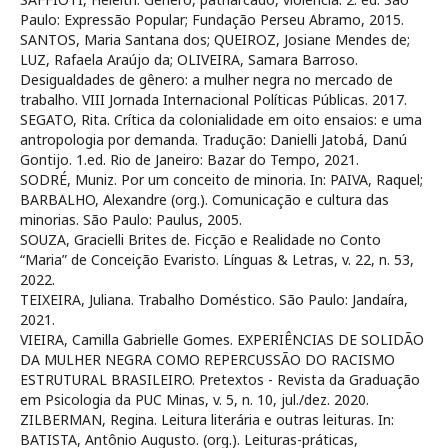
Paulo: Expressão Popular; Fundação Perseu Abramo, 2015.
SANTOS, Maria Santana dos; QUEIROZ, Josiane Mendes de;
LUZ, Rafaela Araújo da; OLIVEIRA, Samara Barroso.
Desigualdades de gênero: a mulher negra no mercado de
trabalho. VIII Jornada Internacional Políticas Públicas. 2017.
SEGATO, Rita. Crítica da colonialidade em oito ensaios: e uma
antropologia por demanda. Tradução: Danielli Jatobá, Danú
Gontijo. 1.ed. Rio de Janeiro: Bazar do Tempo, 2021.
SODRÉ, Muniz. Por um conceito de minoria. In: PAIVA, Raquel;
BARBALHO, Alexandre (org.). Comunicação e cultura das
minorias. São Paulo: Paulus, 2005.
SOUZA, Gracielli Brites de. Ficção e Realidade no Conto
“Maria” de Conceição Evaristo. Línguas & Letras, v. 22, n. 53,
2022.
TEIXEIRA, Juliana. Trabalho Doméstico. São Paulo: Jandaíra,
2021.
VIEIRA, Camilla Gabrielle Gomes. EXPERIÊNCIAS DE SOLIDÃO
DA MULHER NEGRA COMO REPERCUSSÃO DO RACISMO
ESTRUTURAL BRASILEIRO. Pretextos - Revista da Graduação
em Psicologia da PUC Minas, v. 5, n. 10, jul./dez. 2020.
ZILBERMAN, Regina. Leitura literária e outras leituras. In:
BATISTA, Antônio Augusto. (org.). Leituras-práticas,