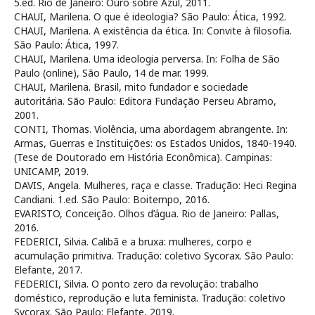
5.ed. Rio de Janeiro: Ouro sobre Azul, 2011.
CHAUI, Marilena. O que é ideologia? São Paulo: Ática, 1992.
CHAUI, Marilena. A existência da ética. In: Convite à filosofia.
São Paulo: Ática, 1997.
CHAUI, Marilena. Uma ideologia perversa. In: Folha de São
Paulo (online), São Paulo, 14 de mar. 1999.
CHAUI, Marilena. Brasil, mito fundador e sociedade
autoritária. São Paulo: Editora Fundação Perseu Abramo,
2001.
CONTI, Thomas. Violência, uma abordagem abrangente. In:
Armas, Guerras e Instituições: os Estados Unidos, 1840-1940.
(Tese de Doutorado em História Econômica). Campinas:
UNICAMP, 2019.
DAVIS, Angela. Mulheres, raça e classe. Tradução: Heci Regina
Candiani. 1.ed. São Paulo: Boitempo, 2016.
EVARISTO, Conceição. Olhos d’água. Rio de Janeiro: Pallas,
2016.
FEDERICI, Silvia. Calibã e a bruxa: mulheres, corpo e
acumulação primitiva. Tradução: coletivo Sycorax. São Paulo:
Elefante, 2017.
FEDERICI, Silvia. O ponto zero da revolução: trabalho
doméstico, reprodução e luta feminista. Tradução: coletivo
Sycorax. São Paulo: Elefante, 2019.