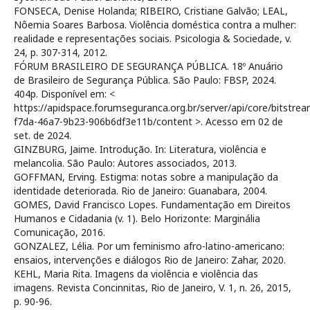
FONSECA, Denise Holanda; RIBEIRO, Cristiane Galvão; LEAL,
Nôemia Soares Barbosa. Violência doméstica contra a mulher:
realidade e representações sociais. Psicologia & Sociedade, v.
24, p. 307-314, 2012.
FÓRUM BRASILEIRO DE SEGURANÇA PÚBLICA. 18º Anuário
de Brasileiro de Segurança Pública. São Paulo: FBSP, 2024.
404p. Disponível em: <
https://apidspace.forumseguranca.org.br/server/api/core/bitstr
f7da-46a7-9b23-906b6df3e11b/content >. Acesso em 02 de
set. de 2024.
GINZBURG, Jaime. Introdução. In: Literatura, violência e
melancolia. São Paulo: Autores associados, 2013.
GOFFMAN, Erving. Estigma: notas sobre a manipulação da
identidade deteriorada. Rio de Janeiro: Guanabara, 2004.
GOMES, David Francisco Lopes. Fundamentação em Direitos
Humanos e Cidadania (v. 1). Belo Horizonte: Marginália
Comunicação, 2016.
GONZALEZ, Lélia. Por um feminismo afro-latino-americano:
ensaios, intervenções e diálogos Rio de Janeiro: Zahar, 2020.
KEHL, Maria Rita. Imagens da violência e violência das
imagens. Revista Concinnitas, Rio de Janeiro, V. 1, n. 26, 2015,
p. 90-96.