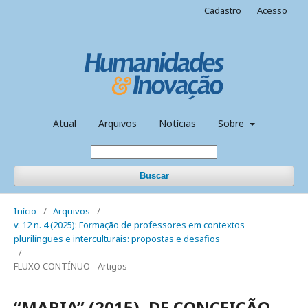
Cadastro
Acesso
Atual
Arquivos
Notícias
Sobre
Buscar
Início
/
Arquivos
/
v. 12 n. 4 (2025): Formação de professores em contextos
plurilíngues e interculturais: propostas e desafios
/
FLUXO CONTÍNUO - Artigos
“MARIA” (2015), DE CONCEIÇÃO