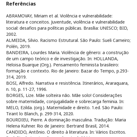
Referências
ABRAMOVAY, Miriam et al. Violência e vulnerabilidade:
literatura e conceitos. Juventude, violência e vulnerabilidade
social: desafios para políticas públicas. Brasília: UNESCO; BID,
2002.
ALMEIDA, Silvio. Racismo Estrutural. São Paulo: Sueli Carneiro;
Polén, 2019.
BANDEIRA, Lourdes Maria. Violência de gênero: a construção
de um campo teórico e de investigação. In: HOLLANDA,
Heloisa Buarque (Org.). Pensamento feminista brasileiro:
formação e contexto. Rio de Janeiro: Bazar do Tempo, p.293-
314, 2019.
BOSI, Alfredo. Narrativa e resistência. Itinerários, Araraquara,
n. 10, p. 11-27, 1996.
BORGES, Lize. Mãe solteira não. Mãe solo! Considerações
sobre maternidade, conjugalidade e sobrecarga feminia. In:
MELO, Ezilda. (org.). Maternidade e direito. 1.ed. São Paulo:
Tirant lo Blanch, p. 299-314, 2020.
BOURDIEU, Pierre. A dominação masculina. Tradução: Maria
Helena Kuhner. Rio de Janeiro: Bertrand Brasil, 2014.
CANDIDO, Antônio. O direito à literatura. In: Vários Escritos.