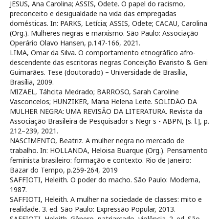
JESUS, Ana Carolina; ASSIS, Odete. O papel do racismo,
preconceito e desigualdade na vida das empregadas
domésticas. In: PARKS, Letícia; ASSIS, Odete; CACAU, Carolina
(Org.). Mulheres negras e marxismo. São Paulo: Associação
Operário Olavo Hansen, p.147-166, 2021.
LIMA, Omar da Silva. O comportamento etnográfico afro-
descendente das escritoras negras Conceição Evaristo & Geni
Guimarães. Tese (doutorado) – Universidade de Brasília,
Brasília, 2009.
MIZAEL, Táhcita Medrado; BARROSO, Sarah Caroline
Vasconcelos; HUNZIKER, Maria Helena Leite. SOLIDÃO DA
MULHER NEGRA: UMA REVISÃO DA LITERATURA. Revista da
Associação Brasileira de Pesquisador s Negr s - ABPN, [s. l.], p.
212–239, 2021.
NASCIMENTO, Beatriz. A mulher negra no mercado de
trabalho. In: HOLLANDA, Heloisa Buarque (Org.). Pensamento
feminista brasileiro: formação e contexto. Rio de Janeiro:
Bazar do Tempo, p.259-264, 2019
SAFFIOTI, Heleith. O poder do macho. São Paulo: Moderna,
1987.
SAFFIOTI, Heleith. A mulher na sociedade de classes: mito e
realidade. 3. ed. São Paulo: Expressão Popular, 2013.
SAFFIOTI, Heleith. Gênero, patriarcado, violência. 2. ed. São