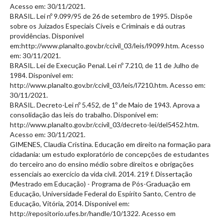
Acesso em: 30/11/2021.
BRASIL. Lei nº 9.099/95 de 26 de setembro de 1995. Dispõe
sobre os Juizados Especiais Cíveis e Criminais e dá outras
providências. Disponível
em:http://www.planalto.gov.br/ccivil_03/leis/l9099.htm. Acesso
em: 30/11/2021.
BRASIL. Lei de Execução Penal. Lei nº 7.210, de 11 de Julho de
1984. Disponível em:
http://www.planalto.gov.br/ccivil_03/leis/l7210.htm. Acesso em:
30/11/2021.
BRASIL. Decreto-Lei nº 5.452, de 1º de Maio de 1943. Aprova a
consolidação das leis do trabalho. Disponível em:
http://www.planalto.gov.br/ccivil_03/decreto-lei/del5452.htm.
Acesso em: 30/11/2021.
GIMENES, Claudia Cristina. Educação em direito na formação para
cidadania: um estudo exploratório de concepções de estudantes
do terceiro ano do ensino médio sobre direitos e obrigações
essenciais ao exercício da vida civil. 2014. 219 f. Dissertação
(Mestrado em Educação) - Programa de Pós-Graduação em
Educação, Universidade Federal do Espírito Santo, Centro de
Educação, Vitória, 2014. Disponível em:
http://repositorio.ufes.br/handle/10/1322. Acesso em