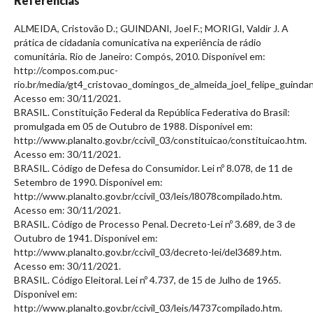
Referências
ALMEIDA, Cristovão D.; GUINDANI, Joel F.; MORIGI, Valdir J. A
prática de cidadania comunicativa na experiência de rádio
comunitária. Rio de Janeiro: Compós, 2010. Disponível em:
http://compos.com.puc-
rio.br/media/gt4_cristovao_domingos_de_almeida_joel_felipe_guindani
Acesso em: 30/11/2021.
BRASIL. Constituição Federal da República Federativa do Brasil:
promulgada em 05 de Outubro de 1988. Disponível em:
http://www.planalto.gov.br/ccivil_03/constituicao/constituicao.htm.
Acesso em: 30/11/2021.
BRASIL. Código de Defesa do Consumidor. Lei nº 8.078, de 11 de
Setembro de 1990. Disponível em:
http://www.planalto.gov.br/ccivil_03/leis/l8078compilado.htm.
Acesso em: 30/11/2021.
BRASIL. Código de Processo Penal. Decreto-Lei nº 3.689, de 3 de
Outubro de 1941. Disponível em:
http://www.planalto.gov.br/ccivil_03/decreto-lei/del3689.htm.
Acesso em: 30/11/2021.
BRASIL. Código Eleitoral. Lei nº 4.737, de 15 de Julho de 1965.
Disponível em:
http://www.planalto.gov.br/ccivil_03/leis/l4737compilado.htm.