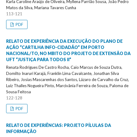
Karla Caroline Araújo de Oliveira, Myllena Parrião Sousa, João Pedro
Matos da Silva, Mariana Tavares Cunha
113-121
PDF
RELATO DE EXPERIÊNCIA DA EXECUÇÃO DO PLANO DE
AÇÃO “CARTILHA INFO-CIDADÃO” EM PORTO
NACIONAL/TO, NO MBITO DO PROJETO DE EXTENSÃO DA
UFT “JUSTIÇA PARA TODOS II”
Renata Rodrigues De Castro Rocha, Caio Marcus de Souza Dutra,
Domilto Inaruri Karajá, Franklin Lima Cavalcante, Jonathan Silva
Ribeiro, Josias Mascarenhas dos Santos, Lázaro de Carvalho da Cruz,
Luiz Thalles Nogueira Pinto, Marcivânia Ferreira de Souza, Paloma de
Sousa Feitosa
122-128
PDF
RELATO DE EXPERIÊNCIAS: PROJETO PÍLULAS DA
INFORMAÇÃO