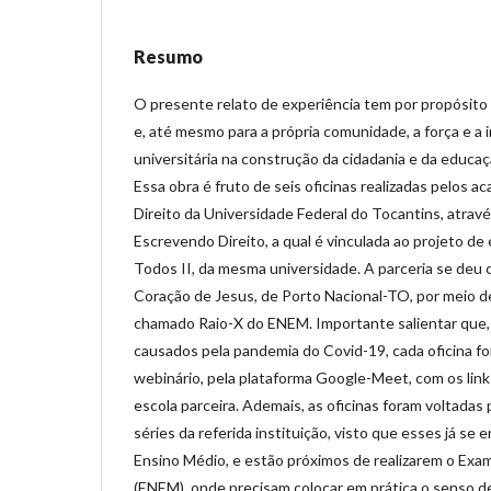
Resumo
O presente relato de experiência tem por propósito
e, até mesmo para a própria comunidade, a força e a
universitária na construção da cidadania e da educa
Essa obra é fruto de seis oficinas realizadas pelos 
Direito da Universidade Federal do Tocantins, atrav
Escrevendo Direito, a qual é vinculada ao projeto de
Todos II, da mesma universidade. A parceria se deu
Coração de Jesus, de Porto Nacional-TO, por meio d
chamado Raio-X do ENEM. Importante salientar que,
causados pela pandemia do Covid-19, cada oficina fo
webinário, pela plataforma Google-Meet, com os link
escola parceira. Ademais, as oficinas foram voltadas 
séries da referida instituição, visto que esses já se
Ensino Médio, e estão próximos de realizarem o Exa
(ENEM), onde precisam colocar em prática o senso de 