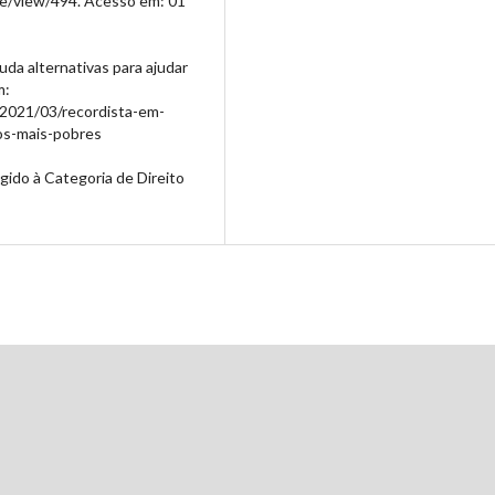
le/view/494. Acesso em: 01
uda alternativas para ajudar
m:
/2021/03/recordista-em-
-os-mais-pobres
gido à Categoria de Direito