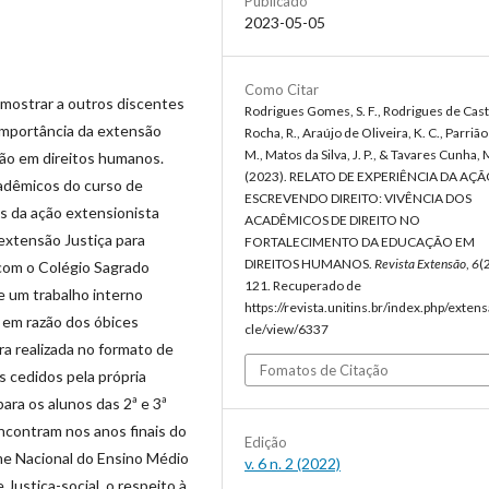
Publicado
2023-05-05
Como Citar
 mostrar a outros discentes
Rodrigues Gomes, S. F., Rodrigues de Cas
 importância da extensão
Rocha, R., Araújo de Oliveira, K. C., Parriã
M., Matos da Silva, J. P., & Tavares Cunha, 
ção em direitos humanos.
(2023). RELATO DE EXPERIÊNCIA DA AÇ
acadêmicos do curso de
ESCREVENDO DIREITO: VIVÊNCIA DOS
és da ação extensionista
ACADÊMICOS DE DIREITO NO
 extensão Justiça para
FORTALECIMENTO DA EDUCAÇÃO EM
DIREITOS HUMANOS.
Revista Extensão
,
6
(
 com o Colégio Sagrado
121. Recuperado de
e um trabalho interno
https://revista.unitins.br/index.php/extens
 em razão dos óbices
cle/view/6337
ra realizada no formato de
Fomatos de Citação
s cedidos pela própria
para os alunos das 2ª e 3ª
 encontram nos anos finais do
Edição
me Nacional do Ensino Médio
v. 6 n. 2 (2022)
Justiça-social, o respeito à