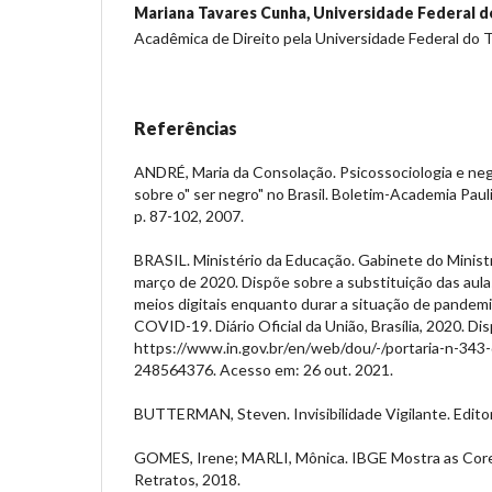
Mariana Tavares Cunha,
Universidade Federal d
Acadêmica de Direito pela Universidade Federal do 
Referências
ANDRÉ, Maria da Consolação. Psicossociologia e neg
sobre o" ser negro" no Brasil. Boletim-Academia Paulist
p. 87-102, 2007.
BRASIL. Ministério da Educação. Gabinete do Ministro
março de 2020. Dispõe sobre a substituição das aula
meios digitais enquanto durar a situação de pandemi
COVID-19. Diário Oficial da União, Brasília, 2020. Di
https://www.in.gov.br/en/web/dou/-/portaria-n-34
248564376. Acesso em: 26 out. 2021.
BUTTERMAN, Steven. Invisibilidade Vigilante. Editor
GOMES, Irene; MARLI, Mônica. IBGE Mostra as Core
Retratos, 2018.