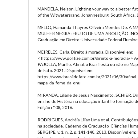
MANDELA, Nelson. Lighting your way to a better futu
of the Witwatersrand, Johannesburg, South Africa. 
MELLO, Hamanda Thayres Oliveira Mendes De. 
MULHER NEGRA: FRUTO DE UMA ABOLIÇÃO INCON
Graduação em Direito: Universidade Federal Flumine
MEIRELES, Carla. Direito à moradia. Disponível em:
< https://www.politize.com.br/direito-a-moradia/> A
PAJOLLA, Murillo. Afinal, o Brasil está ou não no M
de Fato. 2021. Disponível em:
https://www.brasildefato.com.br/2021/06/30/afinal-
mapa-da-fome-da-onu
MIRANDA, Liliane de Jesus Nascimento. SCHIER, Dirl
ensino de História na educação infantil e formação 
Edição nº 08, 2016.
RODRIGUES, Andréia Lilian Lima et al. Contribuições
na sociedade. Caderno de Graduação-Ciências Huma
SERGIPE, v. 1, n. 2, p. 141-148, 2013. Disponível em: