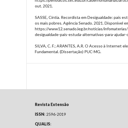
https://periodicos.set.edu.br/cadernohumanas/artic
out. 2021.
SASSE, Cíntia. Recordista em Desigualdade: país est
os mais pobres. Agência Senado. 2021. Disponível e
https://www12.senado.leg.br/noticias/infomaterias
desigualdade-pais-estuda-alternativas-para-ajudar
SILVA, C. F.; ARANTES, A.R. O Acesso à Internet ele
Fundamental. (Dissertação) PUC-MG.
Revista Extensão
ISSN
: 2596-2019
QUALIS
: