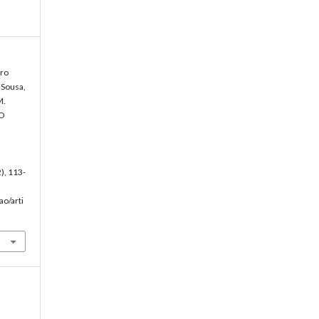
tro
o Sousa,
M.
ÃO
2), 113-
ao/arti