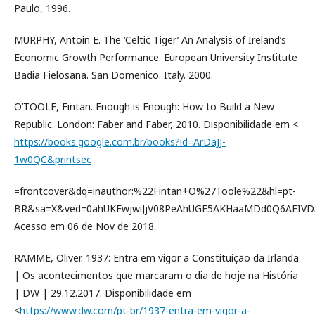
Paulo, 1996.
MURPHY, Antoin E. The ‘Celtic Tiger’ An Analysis of Ireland’s
Economic Growth Performance. European University Institute
Badia Fielosana. San Domenico. Italy. 2000.
O’TOOLE, Fintan. Enough is Enough: How to Build a New
Republic. London: Faber and Faber, 2010. Disponibilidade em <
https://books.google.com.br/books?id=ArDaJJ-
1w0QC&printsec
=frontcover&dq=inauthor:%22Fintan+O%27Toole%22&hl=pt-
BR&sa=X&ved=0ahUKEwjwiJjV08PeAhUGE5AKHaaMDd0Q6AEIVDA
Acesso em 06 de Nov de 2018.
RAMME, Oliver. 1937: Entra em vigor a Constituição da Irlanda
| Os acontecimentos que marcaram o dia de hoje na História
| DW | 29.12.2017. Disponibilidade em
<
https://www.dw.com/pt-br/1937-entra-em-vigor-a-