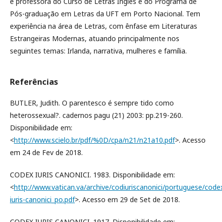
é professora do Curso de Letras Inglês e do Programa de
Pós-graduação em Letras da UFT em Porto Nacional. Tem
experiência na área de Letras, com ênfase em Literaturas
Estrangeiras Modernas, atuando principalmente nos
seguintes temas: Irlanda, narrativa, mulheres e família.
Referências
BUTLER, Judith. O parentesco é sempre tido como
heterossexual?. cadernos pagu (21) 2003: pp.219-260.
Disponibilidade em:
<
http://www.scielo.br/pdf/%0D/cpa/n21/n21a10.pdf
>. Acesso
em 24 de Fev de 2018.
CODEX IURIS CANONICI. 1983. Disponibilidade em:
<
http://www.vatican.va/archive/codiuriscanonici/portuguese/code
iuris-canonici_po.pdf
>. Acesso em 29 de Set de 2018.
CODEX IURIS CANONICI. 1917. Disponibilidade em: