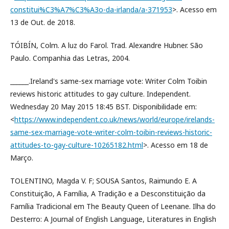
constitui%C3%A7%C3%A3o-da-irlanda/a-371953
>. Acesso em
13 de Out. de 2018.
TÓIBÍN, Colm. A luz do Farol. Trad. Alexandre Hubner. São
Paulo. Companhia das Letras, 2004.
______.Ireland's same-sex marriage vote: Writer Colm Toibin
reviews historic attitudes to gay culture. Independent.
Wednesday 20 May 2015 18:45 BST. Disponibilidade em:
<
https://www.independent.co.uk/news/world/europe/irelands-
same-sex-marriage-vote-writer-colm-toibin-reviews-historic-
attitudes-to-gay-culture-10265182.html
>. Acesso em 18 de
Março.
TOLENTINO, Magda V. F; SOUSA Santos, Raimundo E. A
Constituição, A Família, A Tradição e a Desconstituição da
Família Tradicional em The Beauty Queen of Leenane. Ilha do
Desterro: A Journal of English Language, Literatures in English