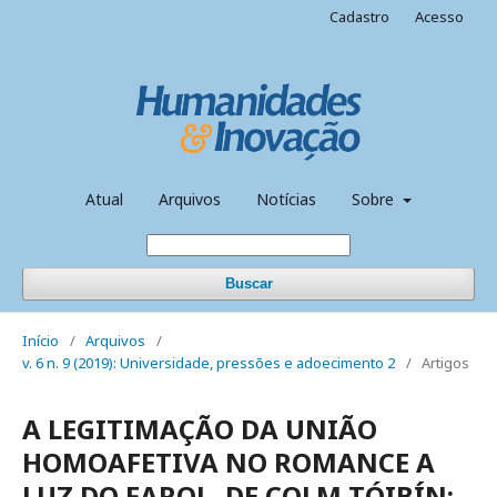
Cadastro
Acesso
Atual
Arquivos
Notícias
Sobre
Buscar
Início
/
Arquivos
/
v. 6 n. 9 (2019): Universidade, pressões e adoecimento 2
/
Artigos
A LEGITIMAÇÃO DA UNIÃO
HOMOAFETIVA NO ROMANCE A
LUZ DO FAROL, DE COLM TÓIBÍN: