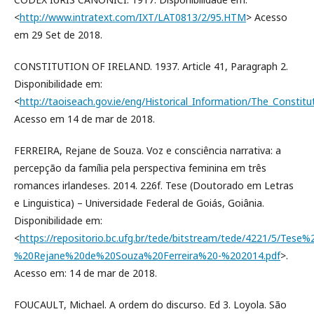
<
http://www.intratext.com/IXT/LAT0813/2/95.HTM
> Acesso
em 29 Set de 2018.
CONSTITUTION OF IRELAND. 1937. Article 41, Paragraph 2.
Disponibilidade em:
<
http://taoiseach.gov.ie/eng/Historical_Information/The_Constitu
Acesso em 14 de mar de 2018.
FERREIRA, Rejane de Souza. Voz e consciência narrativa: a
percepção da família pela perspectiva feminina em três
romances irlandeses. 2014. 226f. Tese (Doutorado em Letras
e Linguistica) – Universidade Federal de Goiás, Goiânia.
Disponibilidade em:
<
https://repositorio.bc.ufg.br/tede/bitstream/tede/4221/5/Tese%
%20Rejane%20de%20Souza%20Ferreira%20-%202014.pdf
>.
Acesso em: 14 de mar de 2018.
FOUCAULT, Michael. A ordem do discurso. Ed 3. Loyola. São