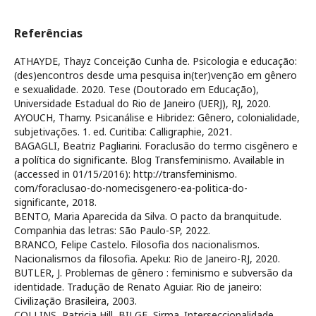
Referências
ATHAYDE, Thayz Conceição Cunha de. Psicologia e educação:
(des)encontros desde uma pesquisa in(ter)venção em gênero
e sexualidade. 2020. Tese (Doutorado em Educação),
Universidade Estadual do Rio de Janeiro (UERJ), RJ, 2020.
AYOUCH, Thamy. Psicanálise e Hibridez: Gênero, colonialidade,
subjetivações. 1. ed. Curitiba: Calligraphie, 2021.
BAGAGLI, Beatriz Pagliarini. Foraclusão do termo cisgênero e
a política do significante. Blog Transfeminismo. Available in
(accessed in 01/15/2016): http://transfeminismo.
com/foraclusao-do-nomecisgenero-ea-politica-do-
significante, 2018.
BENTO, Maria Aparecida da Silva. O pacto da branquitude.
Companhia das letras: São Paulo-SP, 2022.
BRANCO, Felipe Castelo. Filosofia dos nacionalismos.
Nacionalismos da filosofia. Apeku: Rio de Janeiro-RJ, 2020.
BUTLER, J. Problemas de gênero : feminismo e subversão da
identidade. Tradução de Renato Aguiar. Rio de janeiro:
Civilização Brasileira, 2003.
COLLINS, Patricia Hill, BILGE, Sirma. Interseccionalidade.