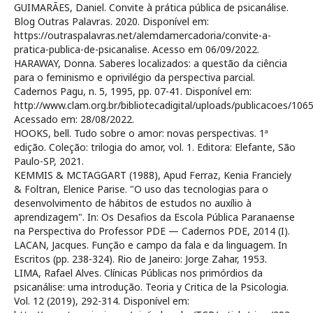
GUIMARÃES, Daniel. Convite à prática pública de psicanálise.
Blog Outras Palavras. 2020. Disponível em:
https://outraspalavras.net/alemdamercadoria/convite-a-
pratica-publica-de-psicanalise. Acesso em 06/09/2022.
HARAWAY, Donna. Saberes localizados: a questão da ciência
para o feminismo e oprivilégio da perspectiva parcial.
Cadernos Pagu, n. 5, 1995, pp. 07-41. Disponível em:
http://www.clam.org.br/bibliotecadigital/uploads/publicacoes/10
Acessado em: 28/08/2022.
HOOKS, bell. Tudo sobre o amor: novas perspectivas. 1ª
edição. Coleção: trilogia do amor, vol. 1. Editora: Elefante, São
Paulo-SP, 2021.
KEMMIS & MCTAGGART (1988), Apud Ferraz, Kenia Franciely
& Foltran, Elenice Parise. "O uso das tecnologias para o
desenvolvimento de hábitos de estudos no auxílio à
aprendizagem". In: Os Desafios da Escola Pública Paranaense
na Perspectiva do Professor PDE — Cadernos PDE, 2014 (I).
LACAN, Jacques. Função e campo da fala e da linguagem. In
Escritos (pp. 238-324). Rio de Janeiro: Jorge Zahar, 1953.
LIMA, Rafael Alves. Clínicas Públicas nos primórdios da
psicanálise: uma introdução. Teoria y Critica de la Psicologia.
Vol. 12 (2019), 292-314. Disponível em: