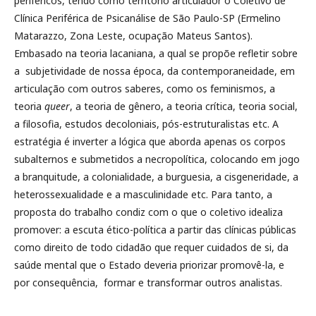
periféricos, tendo como território articulador o Coletivo de
Clínica Periférica de Psicanálise de São Paulo-SP (Ermelino
Matarazzo, Zona Leste, ocupação Mateus Santos).
Embasado na teoria lacaniana, a qual se propõe refletir sobre
a subjetividade de nossa época, da contemporaneidade, em
articulação com outros saberes, como os feminismos, a
teoria
queer
, a teoria de gênero, a teoria crítica, teoria social,
a filosofia, estudos decoloniais, pós-estruturalistas etc. A
estratégia é inverter a lógica que aborda apenas os corpos
subalternos e submetidos a necropolítica, colocando em jogo
a branquitude, a colonialidade, a burguesia, a cisgeneridade, a
heterossexualidade e a masculinidade etc. Para tanto, a
proposta do trabalho condiz com o que o coletivo idealiza
promover: a escuta ético-política a partir das clínicas públicas
como direito de todo cidadão que requer cuidados de si, da
saúde mental que o Estado deveria priorizar promovê-la, e
por consequência, formar e transformar outros analistas.