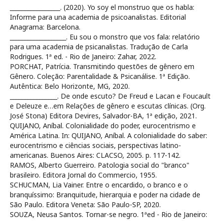
_________________. (2020). Yo soy el monstruo que os habla:
Informe para una academia de psicoanalistas. Editorial
Anagrama: Barcelona.
___________________. Eu sou o monstro que vos fala: relatório
para uma academia de psicanalistas. Tradução de Carla
Rodrigues. 1ª ed. - Rio de Janeiro: Zahar, 2022.
PORCHAT, Patrícia. Transmitindo questões de gênero em
Gênero. Coleção: Parentalidade & Psicanálise. 1ª Edição.
Autêntica: Belo Horizonte, MG, 2020.
________________. De onde escuto? De Freud e Lacan e Foucault
e Deleuze e…em Relações de gênero e escutas clínicas. (Org.
José Stona) Editora Devires, Salvador-BA, 1ª edição, 2021.
QUIJANO, Aníbal. Colonialidade do poder, eurocentrismo e
América Latina. In: QUIJANO, Aníbal. A colonialidade do saber:
eurocentrismo e ciências sociais, perspectivas latino-
americanas. Buenos Aires: CLACSO, 2005. p. 117-142.
RAMOS, Alberto Guerreiro. Patologia social do "branco"
brasileiro. Editora Jornal do Commercio, 1955.
SCHUCMAN, Lia Vainer. Entre o encardido, o branco e o
branquíssimo: Branquitude, hierarquia e poder na cidade de
São Paulo. Editora Veneta: São Paulo-SP, 2020.
SOUZA, Neusa Santos. Tornar-se negro. 1ªed - Rio de Janeiro: