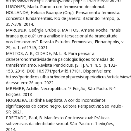
http://www.teocripsi.com/ojs/index.php/TCP/article/view/292
LUGONES, María. Rumo a um feminismo decolonial.
HOLLANDA, Heloisa Buarque (Org.). Pensamento feminista:
conceitos fundamentais. Rio de Janeiro: Bazar do Tempo, p.
357-378, 2014.
MARCINIK, Geórgia Grube & MATTOS, Amana Rocha. “‘Mais
branca que eu?’: uma análise interseccional da branquitude
nos feminismos”. Revista Estudos Feministas, Florianópolis, v.
29, n. 1, e61749, 2021.
MATTOS, A. R.; CIDADE, M. L. R. Para pensar a
cisheteronormatividade na psicologia: lições tomadas do
transfeminismo. Revista Periódicus, [S. l.], v. 1, n. 5, p. 132–
153, 2016. DOI: 10.9771/peri.v1i5.17181. Disponível em:
https://periodicos.ufba.br/index.php/revistaperiodicus/article/view
Acesso em: 26 ago. 2022.
MBEMBE, Achille. Necropolítica. 1ª Edição, São Paulo: N-1
Edições. 2018
NOGUEIRA, Isildinha Baptista. A cor do inconsciente:
significações do corpo negro. Editora Perspectiva: São Paulo-
SP, 2021.
PRECIADO, Paul, B. Manifesto Contrassexual: Práticas
subversivas da identidade sexual. São Paulo: n-1 edições,
2014.