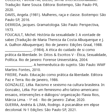
Tradução: Rane Souza. Editora: Boitempo, São Paulo-PR,
2020.
DAVIS, Angela. (1981). Mulheres, raça e classe. Boitempo: São
Paulo-SP, 2016.
DERRIDA, Jacques. Gramatologia. São Paulo: Perspectiva,
1973.
FOUCAULT, Michel. História da sexualidade I: A vontade de
saber. (Tradução de Maria Thereza da Costa Albuquerque e J.
A. Guilhon Albuquerque). Rio de Janeiro: Edições Graal, 1988.
__________________. (1984). A ética do cuidado de si como
prática da liberdade. In: Ditos & Escritos V - Ética, Sexualidade,
Política. Rio de Janeiro: Forense Universitária, 2004.
__________________. A hermenêutica do sujeito. São Paulo: WMF
Martins Fontes, 2010.
FREIRE, Paulo. Educação como prática da liberdade. Editora
Paz e Terra. Rio de Janeiro, 1986.
GONZALEZ, Lélia. Racismo e sexismo na cultura brasileira. In:
Gonzalez, Lélia. Por um feminismo afro-latino-americano:
ensaios, intervenções e diálogos/ organização Flavia Rios,
Márcia Lima. - 1ª ed. - Rio de Janeiro: Zahar, 2020.
GUERRA, Andréa & LIMA, Rodrigo. A psicanálise em elipse
decolonial. N-1 Edições: São Paulo-SP, 2021.