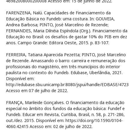
46982008000200008 Acesso em: 15 de junho de 2022.
FARENZENA, Nalú. Capacidades de Financiamento da
Educação Básica no Fundeb: uma costura. In: GOUVEIA,
Andrea Barbosa; PINTO, José Marcelino de Rezende;
FERNANDES, Maria Dilnéia Espíndola (Org.). Financiamento da
Educação no Brasil: os desafios de gastar 10% do PIB em dez
anos. Campo Grande: Editora Oeste, 2015. p. 83-107.
FERREIRA, Tatiana Aparecida Pezetta; PINTO, José Marcelino
de Rezende. Amassando o barro: carreira e remuneração dos
profissionais do magistério, em três municípios do interior
paulista no contexto do Fundeb. Edubase, Uberlândia, 2021.
Disponível em:
http://edubase.sbu.unicamp.br:8080/jspui/handle/EDBASE/4723
Acesso em 07 de julho de 2022.
FRANÇA, Marileide Gonçalves. O financiamento da educação
especial no âmbito dos fundos da educação básica: Fundef e
Fundeb. Educar em Revista, Curitiba, Brasil, n. 58, p. 271-286,
out./dez. 2015. Disponível em: https://doi.org/10.1590/0104-
4060.42415 Acesso em: 02 de julho de 2022.