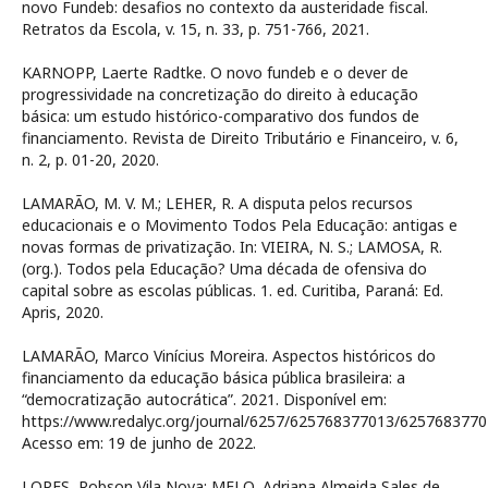
novo Fundeb: desafios no contexto da austeridade fiscal.
Retratos da Escola, v. 15, n. 33, p. 751-766, 2021.
KARNOPP, Laerte Radtke. O novo fundeb e o dever de
progressividade na concretização do direito à educação
básica: um estudo histórico-comparativo dos fundos de
financiamento. Revista de Direito Tributário e Financeiro, v. 6,
n. 2, p. 01-20, 2020.
LAMARÃO, M. V. M.; LEHER, R. A disputa pelos recursos
educacionais e o Movimento Todos Pela Educação: antigas e
novas formas de privatização. In: VIEIRA, N. S.; LAMOSA, R.
(org.). Todos pela Educação? Uma década de ofensiva do
capital sobre as escolas públicas. 1. ed. Curitiba, Paraná: Ed.
Apris, 2020.
LAMARÃO, Marco Vinícius Moreira. Aspectos históricos do
financiamento da educação básica pública brasileira: a
“democratização autocrática”. 2021. Disponível em:
https://www.redalyc.org/journal/6257/625768377013/6257683770
Acesso em: 19 de junho de 2022.
LOPES, Robson Vila Nova; MELO, Adriana Almeida Sales de.