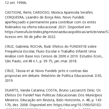
12 set. 1996b.
CASTIONI, Remi; CARDOSO, Monica Aparecida Serafim;
CERQUEIRA, Leandro de Borja Reis. Novo Fundeb:
aperfeiçoado e permanente para contribuir com os entes
federados na oferta educacional. 2021. Disponível em:
https://seer.ufu.br/index.php/revistaeducaopoliticas/article/view/
Acesso em: 06 de julho de 2022.
CRUZ, Gabriela; ROCHA, Rudi. Efeitos do FUNDEF/B sobre
Frequência Escolar, Fluxo Escolar e Trabalho Infantil: Uma
Análise com Base nos Censos de 2000 e 2010. Estudos Econ.,
São Paulo, vol.48 n.1, p. 39-75, jan.-mar. 2018.
CRUZ, Tássia et al. Novo Fundeb: prós e contras das
propostas em debate. Relatório de Política Educacional. D3E,
2019.
DUARTE, Vanda Catarina; COSTA, Bruno Lazzarotti Diniz. Os
Efeitos Do Fundef Nas Políticas Educacionais Dos Municípios
Mineiros. Educação em Revista, Belo Horizonte, n. 48, p. 143-
170, dez. 2008. Disponível em: https://doi.org/10.1590/S0102-