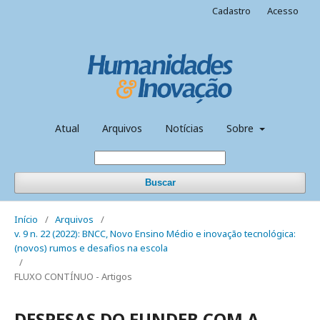
Cadastro
Acesso
Atual
Arquivos
Notícias
Sobre
Buscar
Início
/
Arquivos
/
v. 9 n. 22 (2022): BNCC, Novo Ensino Médio e inovação tecnológica:
(novos) rumos e desafios na escola
/
FLUXO CONTÍNUO - Artigos
DESPESAS DO FUNDEB COM A