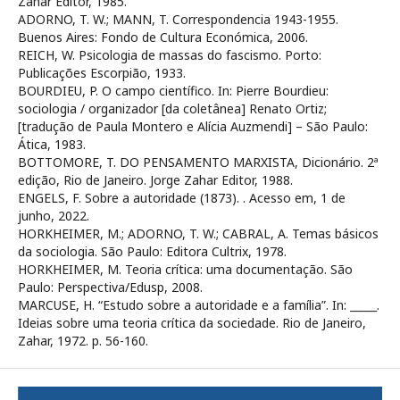
Zahar Editor, 1985.
ADORNO, T. W.; MANN, T. Correspondencia 1943-1955.
Buenos Aires: Fondo de Cultura Económica, 2006.
REICH, W. Psicologia de massas do fascismo. Porto:
Publicações Escorpião, 1933.
BOURDIEU, P. O campo científico. In: Pierre Bourdieu:
sociologia / organizador [da coletânea] Renato Ortiz;
[tradução de Paula Montero e Alícia Auzmendi] – São Paulo:
Ática, 1983.
BOTTOMORE, T. DO PENSAMENTO MARXISTA, Dicionário. 2ª
edição, Rio de Janeiro. Jorge Zahar Editor, 1988.
ENGELS, F. Sobre a autoridade (1873).
. Acesso em, 1 de
junho, 2022.
HORKHEIMER, M.; ADORNO, T. W.; CABRAL, A. Temas básicos
da sociologia. São Paulo: Editora Cultrix, 1978.
HORKHEIMER, M. Teoria crítica: uma documentação. São
Paulo: Perspectiva/Edusp, 2008.
MARCUSE, H. “Estudo sobre a autoridade e a família”. In: _____.
Ideias sobre uma teoria crítica da sociedade. Rio de Janeiro,
Zahar, 1972. p. 56-160.