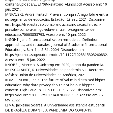
content/uploads/2021/08/Relatorio_Alunos.pdf Acesso em: 10
jan. 2021.
JANKAVSKI, André. Fintech Pravaler compra Amigo Edu e entra
no segmento de educação. Estadão, 29 set. 2021. Disponível
em: https://link.estadao.com.br/noticias/inovacao,fint ech-
pravaler-compra-amigo-edu-e-entra-no-segmento- de-
educacao,70003853793. Acesso em: 10 jan. 2022.
KNIGHT, Jane. Internationalization remodeled: Definition,
approaches, and rationales. Journal of Studies in International
Education, v. 8, n. 1, p.5-31, 2004. Disponível em:
https://journals.sagepub.com/doi/10.1177/1028315303260832.
Acesso em: 15 jan. 2022.
KNOBEL, Marcelo. A Unicamp em 2020, o ano da pandemia.
In: ESCALANTE, R. Universidades en pandemia: v.1, Rectores.
México: Unión de Universidades de América, 2021.
KOMLJENOVIC, Janja. The future of value in digitalised higher
education: why data privacy should not be our biggest
concern. High Educ., n.83, p.119–135, 2022. Disponíverl em:
https://doi.org/10.1007/s10734-020-00639-7. Acesso em: 02
fev. 2022.
LIMA, Jackeline Soares. A Universidade assistência estudantil
DE BRASÍLIA DURANTE A PANDEMIA DO COVID-19.