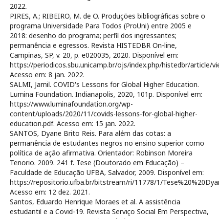
2022.
PIRES, A.; RIBEIRO, M. de O. Produções bibliográficas sobre o
programa Universidade Para Todos (ProUni) entre 2005 e
2018: desenho do programa; perfil dos ingressantes;
permanência e egressos. Revista HISTEDBR On-line,
Campinas, SP, v. 20, p. e020035, 2020. Disponível em:
https://periodicos.sbu.unicamp.br/ojs/index.php/histedbr/article/
Acesso em: 8 jan. 2022.
SALMI, Jamil. COVID's Lessons for Global Higher Education.
Lumina Foundation. Indianapolis, 2020, 101p. Disponível em:
https://www.luminafoundation.org/wp-
content/uploads/2020/11/covids-lessons-for-global-higher-
education.pdf. Acesso em: 15 jan. 2022.
SANTOS, Dyane Brito Reis. Para além das cotas: a
permanência de estudantes negros no ensino superior como
política de ação afirmativa. Orientador: Robinson Moreira
Tenorio. 2009. 241 f. Tese (Doutorado em Educação) –
Faculdade de Educação UFBA, Salvador, 2009. Disponível em:
https://repositorio.ufba.br/bitstream/ri/11778/1/Tese%20%20Dy
Acesso em: 12 dez. 2021.
Santos, Eduardo Henrique Moraes et al. A assistência
estudantil e a Covid-19. Revista Serviço Social Em Perspectiva,