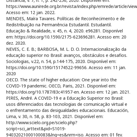
Distância, v. 7, n. 1, p. 242-256, 2020. Disponível em:
https://www.aunirede.org.br/revista/index.php/emrede/article/vie
Acesso em: 12 jan. 2022.
MENDES, Maíra Tavares. Políticas de Reconhecimento e de
Redistribuição na Permanência Estudantil. Estudantil.
Educação & Realidade, v. 45, n. 4, 2020. e96281. Disponível
em: https://doi.org/10.1590/2175-623696281. Acesso em: 20
dez. 2020.
NEVES, C. E. B.; BARBOSA, M. L. D. O. Internacionalização da
educação superior no Brasil: avanços, obstáculos e desafios.
Sociologias, v.22, n. 54, p.144-175, 2020. Disponível em:
https://doi.org/10.1590/15174522-99656. Acesso em: 11 jan.
2020
OECD. The state of higher education: One year into the
COVID-19 pandemic. OECD, Paris, 2021. Disponível em:
https://doi.org/10.1787/83c41957-en. Acesso em: 12 jan. 2021.
PIRES, André. A COVID-19 e a Educação Superior no Brasil:
usos diferenciados das tecnologias de comunicação virtual e
o enfrentamento das desigualdades educacionais. Educación,
Lima, v. 30, n. 58, p. 83-103, 2021. Disponível em:
http://www.scielo.org.pe/scielo.php?
script=sci_arttext&pid=S1019-
94032021000100083&lng=es&nrm=iso. Acesso em: 01 fev.