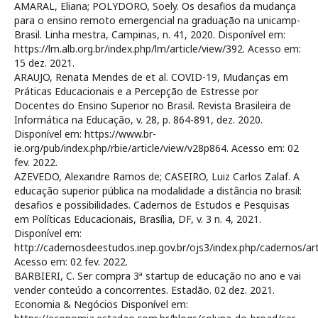
AMARAL, Eliana; POLYDORO, Soely. Os desafios da mudança
para o ensino remoto emergencial na graduação na unicamp-
Brasil. Linha mestra, Campinas, n. 41, 2020. Disponível em:
https://lm.alb.org.br/index.php/lm/article/view/392. Acesso em:
15 dez. 2021.
ARAUJO, Renata Mendes de et al. COVID-19, Mudanças em
Práticas Educacionais e a Percepção de Estresse por
Docentes do Ensino Superior no Brasil. Revista Brasileira de
Informática na Educação, v. 28, p. 864-891, dez. 2020.
Disponível em: https://www.br-
ie.org/pub/index.php/rbie/article/view/v28p864. Acesso em: 02
fev. 2022.
AZEVEDO, Alexandre Ramos de; CASEIRO, Luiz Carlos Zalaf. A
educação superior pública na modalidade a distância no brasil:
desafios e possibilidades. Cadernos de Estudos e Pesquisas
em Políticas Educacionais, Brasília, DF, v. 3 n. 4, 2021.
Disponível em:
http://cadernosdeestudos.inep.gov.br/ojs3/index.php/cadernos/art
Acesso em: 02 fev. 2022.
BARBIERI, C. Ser compra 3ª startup de educação no ano e vai
vender conteúdo a concorrentes. Estadão. 02 dez. 2021.
Economia & Negócios Disponível em: