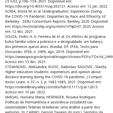
v.5 n.02, p.106–134, 2021. Disponível em:
https://doi.org/10.46551/rssp.202121. Acesso em: 12 jan. 2022.
SORIA, Krista M. et al. Undergraduates' Experiences During
the COVID-19 Pandemic: Disparities by Race and Ethnicity. UC
Berkeley - SERU Consortium Reports. Berkley, 2020. Disponível
em: https://escholarship.org/uc/item/1rf4p547. 2020. Acesso
em: 12 dez. 2021.
SOUZA, Pedro H. G. Ferreira de et al. Os efeitos do programa
bolsa família sobre a pobreza e a desigualdade: um balanço
dos primeiros quinze anos. Brasília, DF. IPEA, Texto para
Discussão, IPEA, n. 2499, ago, 2019. Disponível em:
https://www.ipea.gov.br/portal/images/stories/PDFs/TDs/td_2499.
Acesso em: 15 dez. 2021.
STEVANOVIC, Aleksandra; BOžIC, Radoslav; RADOVIC, Slaviša.
Higher education students' experiences and opinion about
distance learning during the COVID-19 pandemic. J Comput
Assist Learn. V. 37, n. 2, p. 1682-1683, 2021. Disponível em:
https://onlinelibrary.wiley.com/doi/full/10.1111/jcal.12613.
Acesso em: 10 jan. 2022.
VARGAS, Hustana Maria; HERINGER, Rosana Rodrigues.
Políticas de Permanência e assistência estudantil nas
universidades federais brasileiras: uma análise a partir dos
websites. In: CARMO, Gerson Tavares do (org.). Sentidos da