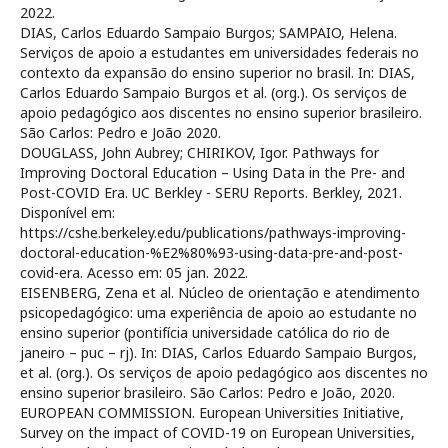
2022.
DIAS, Carlos Eduardo Sampaio Burgos; SAMPAIO, Helena.
Serviços de apoio a estudantes em universidades federais no
contexto da expansão do ensino superior no brasil. In: DIAS,
Carlos Eduardo Sampaio Burgos et al. (org.). Os serviços de
apoio pedagógico aos discentes no ensino superior brasileiro.
São Carlos: Pedro e João 2020.
DOUGLASS, John Aubrey; CHIRIKOV, Igor. Pathways for
Improving Doctoral Education – Using Data in the Pre- and
Post-COVID Era. UC Berkley - SERU Reports. Berkley, 2021.
Disponível em:
https://cshe.berkeley.edu/publications/pathways-improving-
doctoral-education-%E2%80%93-using-data-pre-and-post-
covid-era. Acesso em: 05 jan. 2022.
EISENBERG, Zena et al. Núcleo de orientação e atendimento
psicopedagógico: uma experiência de apoio ao estudante no
ensino superior (pontifícia universidade católica do rio de
janeiro – puc – rj). In: DIAS, Carlos Eduardo Sampaio Burgos,
et al. (org.). Os serviços de apoio pedagógico aos discentes no
ensino superior brasileiro. São Carlos: Pedro e João, 2020.
EUROPEAN COMMISSION. European Universities Initiative,
Survey on the impact of COVID-19 on European Universities,