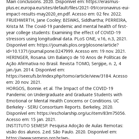
Main conclusions. 2020. Disponível em: https://erasmus-
plus.ec.europa.eu/sites/default/files/2021-09/coronavirus-eui-
impact-results-may2020_en.pdf. Acesso em: 02 fev. 2022.
FRUEHWIRTH, Jane Cooley; BISWAS, Siddhartha; PERREIRA,
Krista M. The Covid-19 pandemic and mental health of first-
year college students: Examining the effect of COVID-19
stressors using longitudinal data. PLoS ONE, v.16, n.3, 2021.
Disponível em: https://journals.plos.org/plosone/article?
id=10.1371/journal.pone.0247999. Acesso em: 19 nov. 2021.
HERINGER, Rosana. Um Balanço de 10 Anos de Políticas de
Ação Afirmativa no Brasil. Revista TOMO, Sergipe, n. 2, 4
jan./jun. 2014. Disponível em:
https://seer.ufs.br/index.php/tomo/article/view/3184. Acesso
em: 20 nov. 2021.
HORGOS, Bonnie. et al. The Impact of the COVID-19
Pandemic on Undergraduate and Graduate Students with
Emotional or Mental Health Concerns or Conditions. UC
Berkeley - SERU Consortium Reports. Berkeley, 2020.
Disponível em: https://escholarship.org/uc/item/83m75056.
Acesso em: 15 jan. 2021.
INSTITUTO SEMESP. Pesquisa Adoção de Aulas Remotas:
visão dos alunos. 2.ed. São Paulo. 2020. Disponível em:
https://www.semesp.org.br/wp-