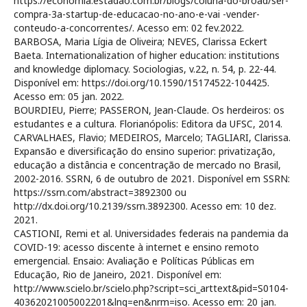
https://economia.estadao.com.br/blogs/coluna-do-broad/ser-
compra-3a-startup-de-educacao-no-ano-e-vai -vender-
conteudo-a-concorrentes/. Acesso em: 02 fev.2022.
BARBOSA, Maria Lígia de Oliveira; NEVES, Clarissa Eckert
Baeta. Internationalization of higher education: institutions
and knowledge diplomacy. Sociologias, v.22, n. 54, p. 22-44.
Disponível em: https://doi.org/10.1590/15174522-104425.
Acesso em: 05 jan. 2022.
BOURDIEU, Pierre; PASSERON, Jean-Claude. Os herdeiros: os
estudantes e a cultura. Florianópolis: Editora da UFSC, 2014.
CARVALHAES, Flavio; MEDEIROS, Marcelo; TAGLIARI, Clarissa.
Expansão e diversificação do ensino superior: privatização,
educação a distância e concentração de mercado no Brasil,
2002-2016. SSRN, 6 de outubro de 2021. Disponível em SSRN:
https://ssrn.com/abstract=3892300 ou
http://dx.doi.org/10.2139/ssrn.3892300. Acesso em: 10 dez.
2021.
CASTIONI, Remi et al. Universidades federais na pandemia da
COVID-19: acesso discente à internet e ensino remoto
emergencial. Ensaio: Avaliação e Políticas Públicas em
Educação, Rio de Janeiro, 2021. Disponível em:
http://www.scielo.br/scielo.php?script=sci_arttext&pid=S0104-
40362021005002201&lng=en&nrm=iso. Acesso em: 20 jan.