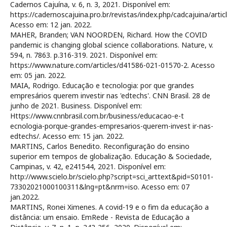
Cadernos Cajuína, v. 6, n. 3, 2021. Disponível em:
https://cadernoscajuina.pro.br/revistas/index.php/cadcajuina/artic
Acesso em: 12 jan. 2022.
MAHER, Branden; VAN NOORDEN, Richard. How the COVID
pandemic is changing global science collaborations. Nature, v.
594, n. 7863. p.316-319. 2021. Disponível em:
https://www.nature.com/articles/d41586-021-01570-2. Acesso
em: 05 jan. 2022.
MAIA, Rodrigo. Educação e tecnologia: por que grandes
empresários querem investir nas 'edtechs'. CNN Brasil. 28 de
junho de 2021. Business. Disponível em:
Https://www.cnnbrasil.com.br/business/educacao-e-t
ecnologia-porque-grandes-empresarios-querem-invest ir-nas-
edtechs/. Acesso em: 15 jan. 2022.
MARTINS, Carlos Benedito. Reconfiguração do ensino
superior em tempos de globalização. Educação & Sociedade,
Campinas, v. 42, e241544, 2021. Disponível em:
http://www.scielo.br/scielo.php?script=sci_arttext&pid=S0101-
73302021000100311&lng=pt&nrm=iso. Acesso em: 07
jan.2022.
MARTINS, Ronei Ximenes. A covid-19 e o fim da educação a
distância: um ensaio. EmRede - Revista de Educação a