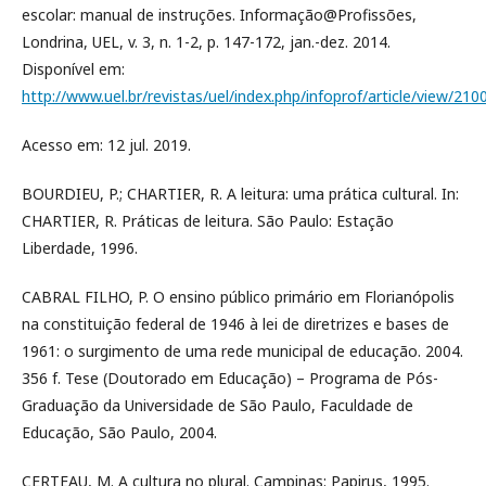
escolar: manual de instruções. Informação@Profissões,
Londrina, UEL, v. 3, n. 1-2, p. 147-172, jan.-dez. 2014.
Disponível em:
http://www.uel.br/revistas/uel/index.php/infoprof/article/view/210
Acesso em: 12 jul. 2019.
BOURDIEU, P.; CHARTIER, R. A leitura: uma prática cultural. In:
CHARTIER, R. Práticas de leitura. São Paulo: Estação
Liberdade, 1996.
CABRAL FILHO, P. O ensino público primário em Florianópolis
na constituição federal de 1946 à lei de diretrizes e bases de
1961: o surgimento de uma rede municipal de educação. 2004.
356 f. Tese (Doutorado em Educação) – Programa de Pós-
Graduação da Universidade de São Paulo, Faculdade de
Educação, São Paulo, 2004.
CERTEAU, M. A cultura no plural. Campinas: Papirus, 1995.