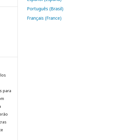
Português (Brasil)
Français (France)
elos
is para
com
a
erão
tras
te