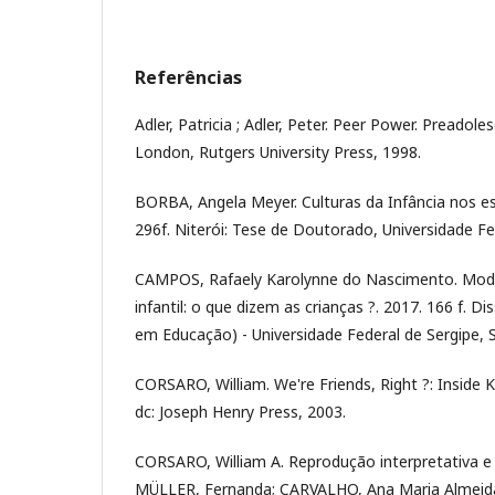
Referências
Adler, Patricia ; Adler, Peter. Peer Power. Preadole
London, Rutgers University Press, 1998.
BORBA, Angela Meyer. Culturas da Infância nos e
296f. Niterói: Tese de Doutorado, Universidade Fe
CAMPOS, Rafaely Karolynne do Nascimento. Modo
infantil: o que dizem as crianças ?. 2017. 166 f. 
em Educação) - Universidade Federal de Sergipe, 
CORSARO, William. We're Friends, Right ?: Inside K
dc: Joseph Henry Press, 2003.
CORSARO, William A. Reprodução interpretativa e c
MÜLLER, Fernanda; CARVALHO, Ana Maria Almeida (