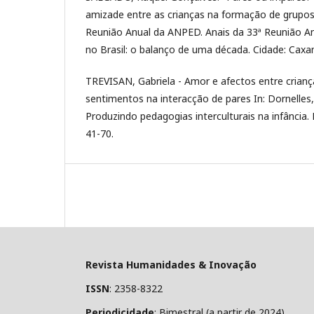
amizade entre as crianças na formação de grupos p
Reunião Anual da ANPED. Anais da 33ª Reunião A
no Brasil: o balanço de uma década. Cidade: Cax
TREVISAN, Gabriela - Amor e afectos entre crianç
sentimentos na interacção de pares In: Dornelles, L
Produzindo pedagogias interculturais na infância. 
41-70.
Revista Humanidades & Inovação
ISSN
: 2358-8322
Periodicidade
: Bimestral (a partir de 2024)