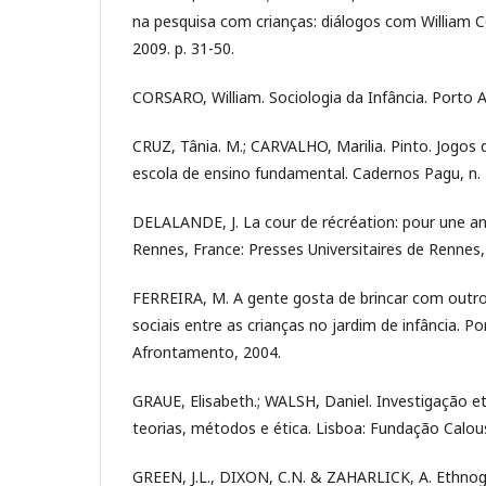
na pesquisa com crianças: diálogos com William C
2009. p. 31-50.
CORSARO, William. Sociologia da Infância. Porto A
CRUZ, Tânia. M.; CARVALHO, Marilia. Pinto. Jogos
escola de ensino fundamental. Cadernos Pagu, n. 
DELALANDE, J. La cour de récréation: pour une an
Rennes, France: Presses Universitaires de Rennes,
FERREIRA, M. A gente gosta de brincar com outr
sociais entre as crianças no jardim de infância. Po
Afrontamento, 2004.
GRAUE, Elisabeth.; WALSH, Daniel. Investigação e
teorias, métodos e ética. Lisboa: Fundação Calou
GREEN, J.L., DIXON, C.N. & ZAHARLICK, A. Ethnogra