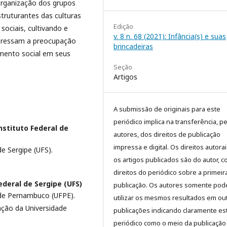
 organização dos grupos
truturantes das culturas
Edição
sociais, cultivando e
v. 8 n. 68 (2021): Infância(s) e suas
pressam a preocupação
brincadeiras
imento social em seus
Seção
Artigos
A submissão de originais para este
periódico implica na transferência, p
nstituto Federal de
autores, dos direitos de publicação
impressa e digital. Os direitos autora
e Sergipe (UFS).
os artigos publicados são do autor, 
direitos do periódico sobre a primeir
ederal de Sergipe (UFS)
publicação. Os autores somente pod
de Pernambuco (UFPE).
utilizar os mesmos resultados em ou
ção da Universidade
publicações indicando claramente es
periódico como o meio da publicação