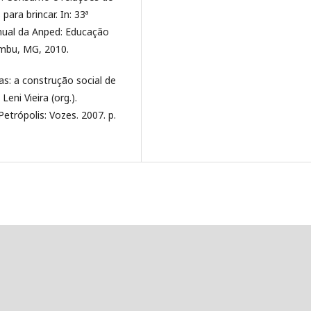
ara brincar. In: 33ª
nual da Anped: Educação
ambu, MG, 2010.
as: a construção social de
eni Vieira (org.).
Petrópolis: Vozes. 2007. p.