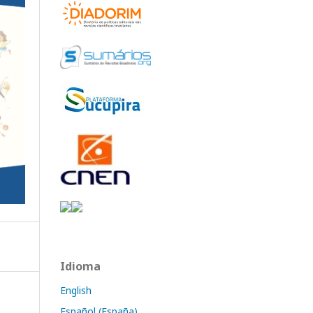
Idioma
English
Español (España)