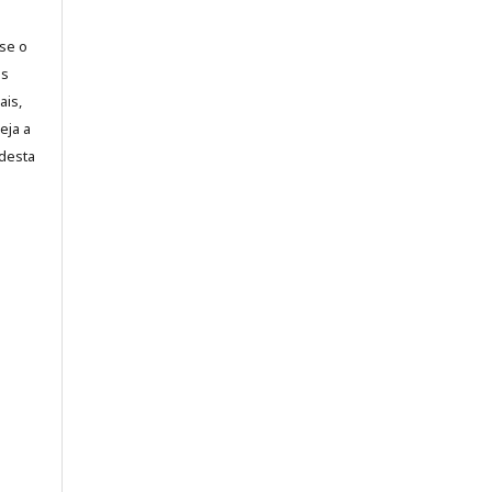
-se o
es
ais,
eja a
desta