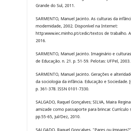
Grande do Sul, 2011.
SARMENTO, Manuel Jacinto. As culturas da infânci
modernidade, 2002. Disponível na Internet:
http:www.iec.minho.pt/cedic/textos de trabalho.
2016.
SARMENTO, Manuel Jacinto. Imaginário e culturas 
de Educação. n. 21. p. 51-59. Pelotas: UFPel, 2003.
SARMENTO, Manuel Jacinto. Gerações e alteridade:
da sociologia da infância. Educação e Sociedade. [o
p. 361-378. ISSN 0101-7330.
SALGADO, Raquel Gonçalves; SILVA, Maira Regina 
amizade como passaporte para brincar. Currículo s
pp.55-65, Jul/Dez, 2010.
SALGADO, Raquel Gonçalves. "Pares ou ímpares?"