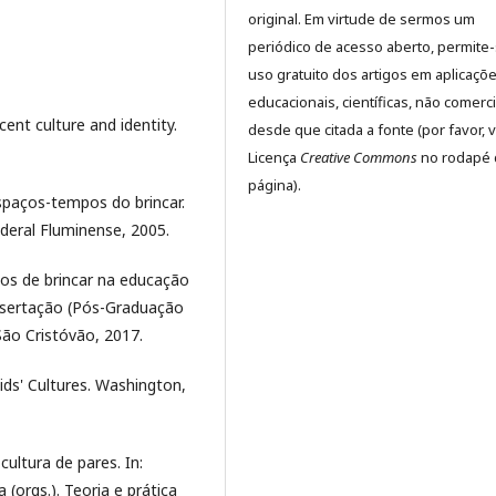
original. Em virtude de sermos um
periódico de acesso aberto, permite
uso gratuito dos artigos em aplicaçõ
educacionais, científicas, não comerci
scent culture and identity.
desde que citada a fonte (por favor, v
Licença
Creative Commons
no rodapé 
página).
spaços-tempos do brincar.
deral Fluminense, 2005.
s de brincar na educação
Dissertação (Pós-Graduação
São Cristóvão, 2017.
ids' Cultures. Washington,
ultura de pares. In:
orgs.). Teoria e prática