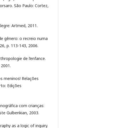
orsaro. São Paulo: Cortez,
legre: Artmed, 2011.
 de gênero: o recreio numa
26, p. 113-143, 2006.
thropologie de l’enfance.
 2001.
os meninos! Relações
rto: Edições
tnográfica com crianças:
ste Gulbenkian, 2003.
phy as a logic of inquiry.