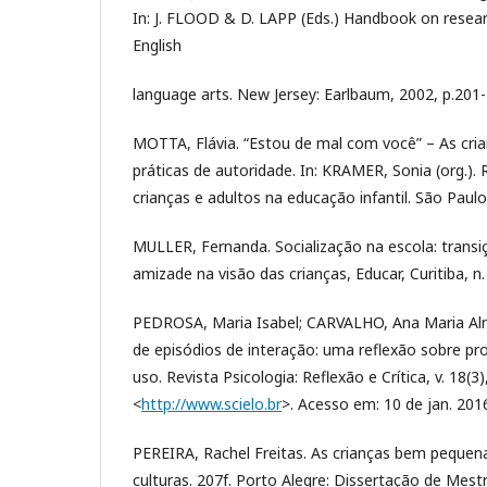
In: J. FLOOD & D. LAPP (Eds.) Handbook on resear
English
language arts. New Jersey: Earlbaum, 2002, p.201-
MOTTA, Flávia. “Estou de mal com você” – As cria
práticas de autoridade. In: KRAMER, Sonia (org.).
crianças e adultos na educação infantil. São Paulo:
MULLER, Fernanda. Socialização na escola: trans
amizade na visão das crianças, Educar, Curitiba, n.
PEDROSA, Maria Isabel; CARVALHO, Ana Maria Alme
de episódios de interação: uma reflexão sobre p
uso. Revista Psicologia: Reflexão e Crítica, v. 18(3
<
http://www.scielo.br
>. Acesso em: 10 de jan. 201
PEREIRA, Rachel Freitas. As crianças bem pequen
culturas. 207f. Porto Alegre: Dissertação de Mest