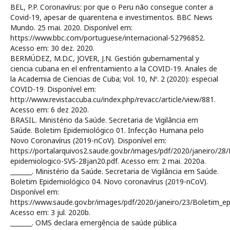
BEL, P.P. Coronavírus: por que o Peru não consegue conter a
Covid-19, apesar de quarentena e investimentos. BBC News
Mundo. 25 mai. 2020. Disponível em:
https://www.bbc.com/portuguese/internacional-52796852.
Acesso em: 30 dez. 2020.
BERMÚDEZ, M.D.C, JOVER, J.N. Gestión gubernamental y
ciencia cubana en el enfrentamiento a la COVID-19. Anales de
la Academia de Ciencias de Cuba; Vol. 10, Nº. 2 (2020): especial
COVID-19. Disponível em:
http://www.revistaccuba.cu/index.php/revacc/article/view/881.
Acesso em: 6 dez 2020.
BRASIL. Ministério da Saúde. Secretaria de Vigilância em
Saúde. Boletim Epidemiológico 01. Infecção Humana pelo
Novo Coronavírus (2019-nCoV). Disponível em:
https://portalarquivos2.saude.gov.br/images/pdf/2020/janeiro/28
epidemiologico-SVS-28jan20.pdf. Acesso em: 2 mai. 2020a.
_______. Ministério da Saúde. Secretaria de Vigilância em Saúde.
Boletim Epidemiológico 04. Novo coronavírus (2019-nCoV).
Disponível em:
https://www.saude.gov.br/images/pdf/2020/janeiro/23/Boletim_ep
Acesso em: 3 jul. 2020b.
_______. OMS declara emergência de saúde pública