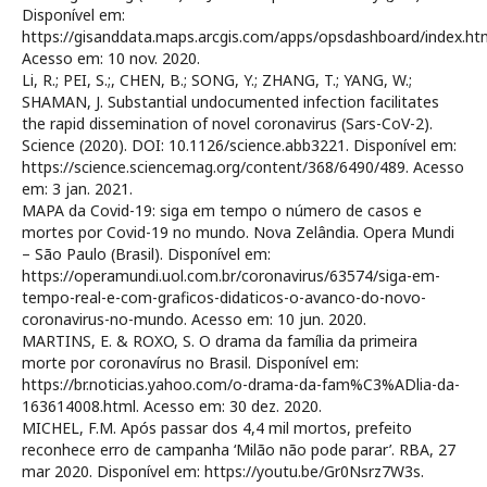
Disponível em:
https://gisanddata.maps.arcgis.com/apps/opsdashboard/index.
Acesso em: 10 nov. 2020.
Li, R.; PEI, S.;, CHEN, B.; SONG, Y.; ZHANG, T.; YANG, W.;
SHAMAN, J. Substantial undocumented infection facilitates
the rapid dissemination of novel coronavirus (Sars-CoV-2).
Science (2020). DOI: 10.1126/science.abb3221. Disponível em:
https://science.sciencemag.org/content/368/6490/489. Acesso
em: 3 jan. 2021.
MAPA da Covid-19: siga em tempo o número de casos e
mortes por Covid-19 no mundo. Nova Zelândia. Opera Mundi
– São Paulo (Brasil). Disponível em:
https://operamundi.uol.com.br/coronavirus/63574/siga-em-
tempo-real-e-com-graficos-didaticos-o-avanco-do-novo-
coronavirus-no-mundo. Acesso em: 10 jun. 2020.
MARTINS, E. & ROXO, S. O drama da família da primeira
morte por coronavírus no Brasil. Disponível em:
https://br.noticias.yahoo.com/o-drama-da-fam%C3%ADlia-da-
163614008.html. Acesso em: 30 dez. 2020.
MICHEL, F.M. Após passar dos 4,4 mil mortos, prefeito
reconhece erro de campanha ‘Milão não pode parar’. RBA, 27
mar 2020. Disponível em: https://youtu.be/Gr0Nsrz7W3s.