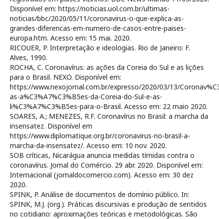
Disponível em: https://noticias.uol.com.br/ultimas-
noticias/bbc/2020/05/11/coronavirus-o-que-explica-as-
grandes-diferencas-em-numero-de-casos-entre-paises-
europa.htm. Acesso em: 15 mai. 2020.
RICOUER, P. Interpretação e ideologias. Rio de Janeiro: F.
Alves, 1990.
ROCHA, C. Coronavírus: as ações da Coreia do Sul e as lições
para o Brasil. NEXO. Disponível em:
https://www.nexojornal.com.br/expresso/2020/03/13/Coronav%
as-a%C3%A7%C3%B5es-da-Coreia-do-Sul-e-as-
li%C3%A7%C3%B5es-para-o-Brasil. Acesso em: 22 maio 2020.
SOARES, A.; MENEZES, R.F. Coronavírus no Brasil: a marcha da
insensatez. Disponível em
https://www.diplomatique.org.br/coronavirus-no-brasil-a-
marcha-da-insensatez/. Acesso em: 10 nov. 2020.
SOB críticas, Nicarágua anuncia medidas tímidas contra o
coronavírus. Jornal do Comércio. 29 abr. 2020. Disponível em:
Internacional (jornaldocomercio.com). Acesso em: 30 dez
2020.
SPINK, P. Análise de documentos de domínio público. In:
SPINK, M.J. (org.). Práticas discursivas e produção de sentidos
no cotidiano: aproximações teóricas e metodológicas. São