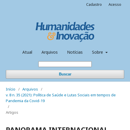
Cadastro
Acesso
Atual
Arquivos
Notícias
Sobre
Buscar
Início
/
Arquivos
/
v. 8 n. 35 (2021): Política de Saúde e Lutas Sociais em tempos de
Pandemia da Covid-19
/
Artigos
PANORAMA INTERNACIONAL