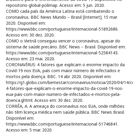
repositorio-global-polimap. Acesso em: 5 jun. 2020.
COMO cada país da América Latina está combatendo o
coronavírus. BBC News Mundo – Brasil [Internet]. 15 mar
2020. Disponível em:
https://www.bbc.com/portuguese/internacional-51892686.
Acesso em: 30 dez. 2020.
COMO o Vietnã conseguiu vencer o coronavírus, apesar do
sistema de saúde precário. BBC News – Brasil. Disponível em:
https://www.bbc.com/portuguese/internacional-52584143.
Acesso em: 23 mai. 2020.
CORONAVÍRUS: 4 fatores que explicam o enorme impacto da
Covid-19 nos EUA, país com maior número de infectados e
mortos pela doença. BBC. 14 abr. 2020. Disponível em:
https://g1.globo.com/bemestar/coronavirus/noticia/2020/04/14/c
4-fatores-que-explicam-o-enorme-impacto-da-covid-19-nos-
eua-pais-com-maior-numero-de-infectados-e-mortos-pela-
doenca.ghtml. Acesso em: 30 dez. 2020.
CORRÊA, A. A ameaça do coronavírus nos EUA, onde milhões
não têm licença médica nem saúde pública. BBC News Brasil.
Disponível em:
https://www.bbc.com/portuguese/internacional-51746841.
Acesso em: 5 mar. 2020