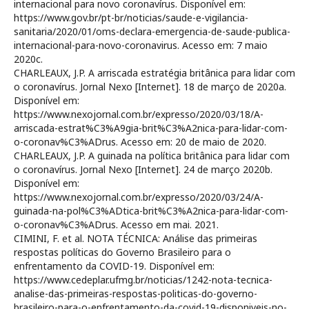
internacional para novo coronavírus. Disponível em:
https://www.gov.br/pt-br/noticias/saude-e-vigilancia-
sanitaria/2020/01/oms-declara-emergencia-de-saude-publica-
internacional-para-novo-coronavirus. Acesso em: 7 maio
2020c.
CHARLEAUX, J.P. A arriscada estratégia britânica para lidar com
o coronavírus. Jornal Nexo [Internet]. 18 de março de 2020a.
Disponível em:
https://www.nexojornal.com.br/expresso/2020/03/18/A-
arriscada-estrat%C3%A9gia-brit%C3%A2nica-para-lidar-com-
o-coronav%C3%ADrus. Acesso em: 20 de maio de 2020.
CHARLEAUX, J.P. A guinada na política britânica para lidar com
o coronavírus. Jornal Nexo [Internet]. 24 de março 2020b.
Disponível em:
https://www.nexojornal.com.br/expresso/2020/03/24/A-
guinada-na-pol%C3%ADtica-brit%C3%A2nica-para-lidar-com-
o-coronav%C3%ADrus. Acesso em mai. 2021.
CIMINI, F. et al. NOTA TÉCNICA: Análise das primeiras
respostas políticas do Governo Brasileiro para o
enfrentamento da COVID-19. Disponível em:
https://www.cedeplar.ufmg.br/noticias/1242-nota-tecnica-
analise-das-primeiras-respostas-politicas-do-governo-
brasileiro-para-o-enfrentamento-da-covid-19-disponiveis-no-