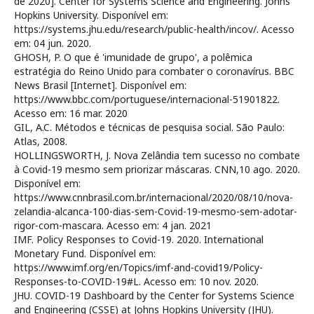
de 2020]. Center for Systems Science and Engineering. Johns
Hopkins University. Disponível em:
https://systems.jhu.edu/research/public-health/incov/. Acesso
em: 04 jun. 2020.
GHOSH, P. O que é 'imunidade de grupo', a polêmica
estratégia do Reino Unido para combater o coronavírus. BBC
News Brasil [Internet]. Disponível em:
https://www.bbc.com/portuguese/internacional-51901822.
Acesso em: 16 mar. 2020
GIL, A.C. Métodos e técnicas de pesquisa social. São Paulo:
Atlas, 2008.
HOLLINGSWORTH, J. Nova Zelândia tem sucesso no combate
à Covid-19 mesmo sem priorizar máscaras. CNN,10 ago. 2020.
Disponível em:
https://www.cnnbrasil.com.br/internacional/2020/08/10/nova-
zelandia-alcanca-100-dias-sem-Covid-19-mesmo-sem-adotar-
rigor-com-mascara. Acesso em: 4 jan. 2021
IMF. Policy Responses to Covid-19. 2020. International
Monetary Fund. Disponível em:
https://www.imf.org/en/Topics/imf-and-covid19/Policy-
Responses-to-COVID-19#L. Acesso em: 10 nov. 2020.
JHU. COVID-19 Dashboard by the Center for Systems Science
and Engineering (CSSE) at Johns Hopkins University (JHU).