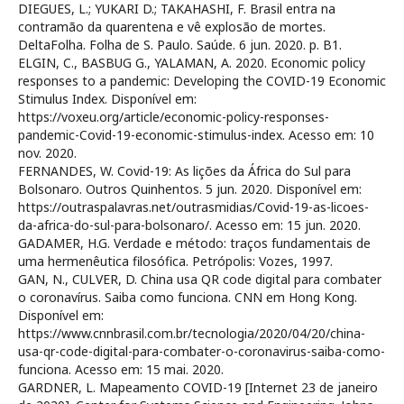
DIEGUES, L.; YUKARI D.; TAKAHASHI, F. Brasil entra na
contramão da quarentena e vê explosão de mortes.
DeltaFolha. Folha de S. Paulo. Saúde. 6 jun. 2020. p. B1.
ELGIN, C., BASBUG G., YALAMAN, A. 2020. Economic policy
responses to a pandemic: Developing the COVID-19 Economic
Stimulus Index. Disponível em:
https://voxeu.org/article/economic-policy-responses-
pandemic-Covid-19-economic-stimulus-index. Acesso em: 10
nov. 2020.
FERNANDES, W. Covid-19: As lições da África do Sul para
Bolsonaro. Outros Quinhentos. 5 jun. 2020. Disponível em:
https://outraspalavras.net/outrasmidias/Covid-19-as-licoes-
da-africa-do-sul-para-bolsonaro/. Acesso em: 15 jun. 2020.
GADAMER, H.G. Verdade e método: traços fundamentais de
uma hermenêutica filosófica. Petrópolis: Vozes, 1997.
GAN, N., CULVER, D. China usa QR code digital para combater
o coronavírus. Saiba como funciona. CNN em Hong Kong.
Disponível em:
https://www.cnnbrasil.com.br/tecnologia/2020/04/20/china-
usa-qr-code-digital-para-combater-o-coronavirus-saiba-como-
funciona. Acesso em: 15 mai. 2020.
GARDNER, L. Mapeamento COVID-19 [Internet 23 de janeiro