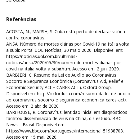
Referências
ACOSTA, N., MARSH, S. Cuba está perto de declarar vitória
contra coronavírus.
ANSA. Número de mortes diárias por Covid-19 na Itália volta
a subir. Portal UOL Notícias, 30 maio 2020. Disponível em:
https://noticias.uol.com.br/ultimas-
noticias/ansa/2020/05/30/numero-de-mortes-diarias-por-
covid-na-italia-volta-a-subir.htm. Acesso em: 2 jun. 2020.
BARBIERI, C. Resumo da Lei de Auxílio ao Coronavírus,
Socorro e Segurança Econômica (Coronavirus Aid, Relief e
Economic Security Act – CARES ACT). Oxford Group.
Disponível em: http://oxfordusa.com/resumo-da-lei-de-auxilio-
ao-coronavirus-socorro-e-seguranca-economica-cares-act/.
Acesso em: 2 abr. de 2020.
BARIFOUSE, R. Coronavírus: lentidão inicial em diagnósticos
facilitou disseminação de vírus na China, diz estudo. BBC
News – Brasil. Disponível em:
https://www.bbc.com/portuguese/internacional-51938703.
Acesso em: 15 mai. 2020.