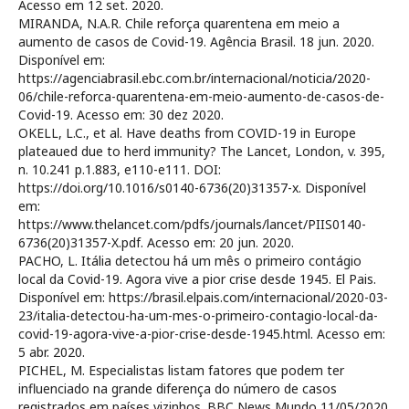
Acesso em 12 set. 2020.
MIRANDA, N.A.R. Chile reforça quarentena em meio a
aumento de casos de Covid-19. Agência Brasil. 18 jun. 2020.
Disponível em:
https://agenciabrasil.ebc.com.br/internacional/noticia/2020-
06/chile-reforca-quarentena-em-meio-aumento-de-casos-de-
Covid-19. Acesso em: 30 dez 2020.
OKELL, L.C., et al. Have deaths from COVID-19 in Europe
plateaued due to herd immunity? The Lancet, London, v. 395,
n. 10.241 p.1.883, e110-e111. DOI:
https://doi.org/10.1016/s0140-6736(20)31357-x. Disponível
em:
https://www.thelancet.com/pdfs/journals/lancet/PIIS0140-
6736(20)31357-X.pdf. Acesso em: 20 jun. 2020.
PACHO, L. Itália detectou há um mês o primeiro contágio
local da Covid-19. Agora vive a pior crise desde 1945. El Pais.
Disponível em: https://brasil.elpais.com/internacional/2020-03-
23/italia-detectou-ha-um-mes-o-primeiro-contagio-local-da-
covid-19-agora-vive-a-pior-crise-desde-1945.html. Acesso em:
5 abr. 2020.
PICHEL, M. Especialistas listam fatores que podem ter
influenciado na grande diferença do número de casos
registrados em países vizinhos. BBC News Mundo 11/05/2020.