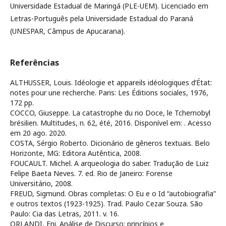
Universidade Estadual de Maringá (PLE-UEM). Licenciado em
Letras-Português pela Universidade Estadual do Paraná
(UNESPAR, Câmpus de Apucarana).
Referências
ALTHUSSER, Louis. Idéologie et appareils idéologiques d’État:
notes pour une recherche. Paris: Les Éditions sociales, 1976,
172 pp.
COCCO, Giuseppe. La catastrophe du rio Doce, le Tchernobyl
brésilien. Multitudes, n. 62, été, 2016. Disponível em:
. Acesso
em 20 ago. 2020.
COSTA, Sérgio Roberto. Dicionário de gêneros textuais. Belo
Horizonte, MG: Editora Autêntica, 2008.
FOUCAULT. Michel. A arqueologia do saber. Tradução de Luiz
Felipe Baeta Neves. 7. ed. Rio de Janeiro: Forense
Universitário, 2008.
FREUD, Sigmund. Obras completas: O Eu e o Id “autobiografia”
e outros textos (1923-1925). Trad. Paulo Cezar Souza. São
Paulo: Cia das Letras, 2011. v. 16.
ORLANDI, Eni. Análise de Discurso: princípios e