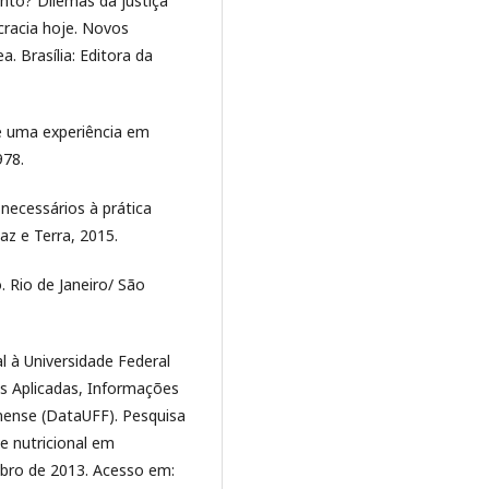
nto? Dilemas da justiça
ocracia hoje. Novos
. Brasília: Editora da
de uma experiência em
978.
necessários à prática
az e Terra, 2015.
 Rio de Janeiro/ São
l à Universidade Federal
is Aplicadas, Informações
inense (DataUFF). Pesquisa
e nutricional em
ubro de 2013. Acesso em: