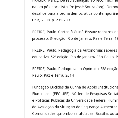
FRASER, Nancy. Da redistribuição ao reconhecime
na era pós-socialista. In: Jessé Souza (org). Dem
desafios para a teoria democrática contemporânea
UnB, 2008, p. 231-239.
FREIRE, Paulo. Cartas à Guiné-Bissau: registros 
processo. 3ª edição. Rio de Janeiro: Paz e Terra, 1
FREIRE, Paulo. Pedagogia da Autonomia: saberes 
educativa. 52ª edição. Rio de Janeiro/ São Paulo: P
FREIRE, Paulo. Pedagogia do Oprimido. 58ª edição.
Paulo: Paz e Terra, 2014.
Fundação Euclides da Cunha de Apoio Instituciona
Fluminense (FEC-UFF). Núcleo de Pesquisas Socia
e Políticas Públicas da Universidade Federal Flum
de Avaliação da Situação de Segurança Alimentar 
Comunidades quilombolas tituladas. Brasília, out