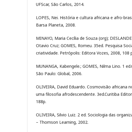
UFScar, São Carlos, 2014.
LOPES, Nei. História e cultura africana e afro-brasi
Barsa Planeta, 2008.
MINAYO, Maria Cecília de Souza (org); DESLANDES
Otavio Cruz; GOMES, Romeu. 35ed. Pesquisa Socia
criatividade. Petrópolis: Editora Vozes, 2008, 108 p
MUNANGA, Kabengele.; GOMES, Nilma Lino. 1 ed.O
São Paulo: Global, 2006.
OLIVEIRA, David Eduardo. Cosmovisão africana no
uma filosofia afrodescendente. 3ed.Curitiba Editor
188p.
OLIVEIRA, Silvio Luiz. 2 ed. Sociologia das organi
– Thomson Learning, 2002.