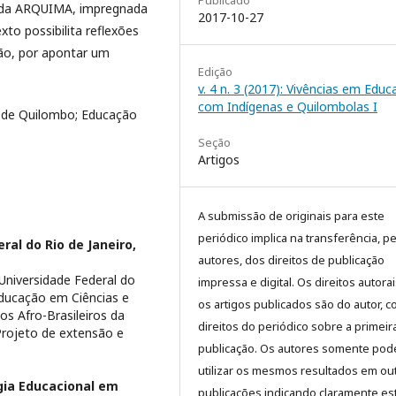
Publicado
as da ARQUIMA, impregnada
2017-10-27
to possibilita reflexões
ção, por apontar um
Edição
v. 4 n. 3 (2017): Vivências em Edu
com Indígenas e Quilombolas I
de Quilombo; Educação
Seção
Artigos
A submissão de originais para este
periódico implica na transferência, p
ral do Rio de Janeiro,
autores, dos direitos de publicação
Universidade Federal do
impressa e digital. Os direitos autora
ducação em Ciências e
os artigos publicados são do autor, 
s Afro-Brasileiros da
direitos do periódico sobre a primeir
Projeto de extensão e
publicação. Os autores somente pod
utilizar os mesmos resultados em ou
gia Educacional em
publicações indicando claramente es