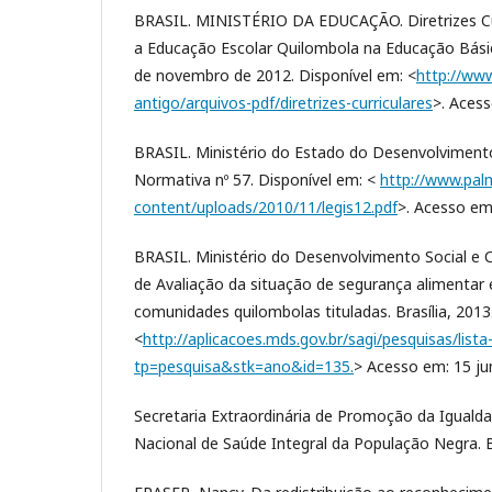
BRASIL. MINISTÉRIO DA EDUCAÇÃO. Diretrizes Cur
a Educação Escolar Quilombola na Educação Básic
de novembro de 2012. Disponível em: <
http://www
antigo/arquivos-pdf/diretrizes-curriculares
>. Acess
BRASIL. Ministério do Estado do Desenvolvimento
Normativa nº 57. Disponível em: <
http://www.pal
content/uploads/2010/11/legis12.pdf
>. Acesso em 
BRASIL. Ministério do Desenvolvimento Social e
de Avaliação da situação de segurança alimentar 
comunidades quilombolas tituladas. Brasília, 2013
<
http://aplicacoes.mds.gov.br/sagi/pesquisas/lista
tp=pesquisa&stk=ano&id=135.
> Acesso em: 15 ju
Secretaria Extraordinária de Promoção da Igualdad
Nacional de Saúde Integral da População Negra. Br