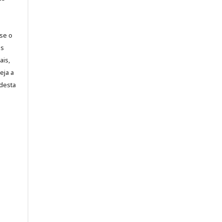
-se o
es
ais,
eja a
desta