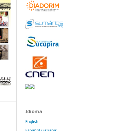
Idioma
English
Español (España)