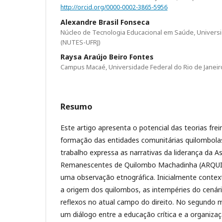
http://orcid.org/0000-0002-3865-5956
Alexandre Brasil Fonseca
Núcleo de Tecnologia Educacional em Saúde, Universi
(NUTES-UFRJ)
Raysa Araújo Beiro Fontes
Campus Macaé, Universidade Federal do Rio de Janeiro
Resumo
Este artigo apresenta o potencial das teorias fre
formação das entidades comunitárias quilombolas
trabalho expressa as narrativas da liderança da A
Remanescentes de Quilombo Machadinha (ARQUIM
uma observação etnográfica. Inicialmente contex
a origem dos quilombos, as intempéries do cenári
reflexos no atual campo do direito. No segun
um diálogo entre a educação crítica e a organiza