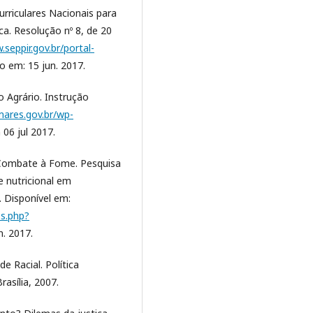
riculares Nacionais para
a. Resolução nº 8, de 20
.seppir.gov.br/portal-
o em: 15 jun. 2017.
 Agrário. Instrução
mares.gov.br/wp-
06 jul 2017.
 Combate à Fome. Pesquisa
e nutricional em
. Disponível em:
-s.php?
n. 2017.
e Racial. Política
asília, 2007.