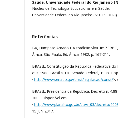
Saúde, Universidade Federal do Rio Janeiro (
Núcleo de Tecnologia Educacional em Saúde,
Universidade Federal do Rio Janeiro (NUTES-UFRJ)
Referências
BÂ, Hampate Amadou. A tradição viva. In: ZERBO, J
África. São Paulo: Ed. África. 1982, p. 167-211.
BRASIL. Constituição da República Federativa do 
out. 1988. Brasília, DF: Senado Federal, 1988. Dis
<
http://www.senado.gov.br/sf/legislacao/const/
>.
BRASIL. Presidência da República. Decreto n. 4.8
2003. Disponível em:
<
http://www.planalto.gov.br/ccivil_03/decreto/20
15 jun. 2017.