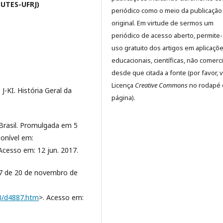
NUTES-UFRJ)
periódico como o meio da publicação
original. Em virtude de sermos um
periódico de acesso aberto, permite
uso gratuito dos artigos em aplicaçõ
educacionais, científicas, não comerci
desde que citada a fonte (por favor, v
Licença
Creative Commons
no rodapé 
-KI. História Geral da
página).
Brasil. Promulgada em 5
ponível em:
 Acesso em: 12 jun. 2017.
87 de 20 de novembro de
03/d4887.htm
>. Acesso em: