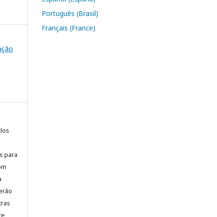
Português (Brasil)
Français (France)
cação
elos
is para
com
a
erão
tras
te