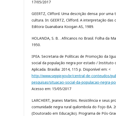
17/05/2017
GEERTZ, Clifford. Uma descrição densa: por uma te
cultura. In: GEERTZ, Clifford. A interpretação das c
Editora Guanabara Koogan AS, 1989.
HOLANDA, S. B. . Africanos no Brasil. Folha da M
1950.
IPEA. Secretaria de Políticas de Promoção da Igua
social da população negra por estado / Instituto
Aplicada. Brasília: 2014, 115 p. Disponível em: <
http://www.seppir.gov.br/central-de-conteudos/pu
pesquisas/situacao-social-da-populacao-negra-po
Acesso em: 15/05/2017
LARCHERT, Jeanes Martins. Resistência e seus pr
comunidade negra rural quilombola do Fojo-BA. 2
(Doutorado em Educação). Programa de Pós-Gra