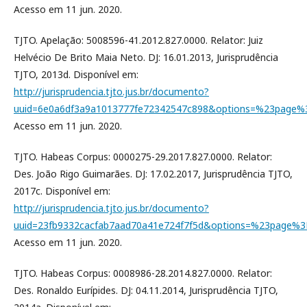
Acesso em 11 jun. 2020.
TJTO. Apelação: 5008596-41.2012.827.0000. Relator: Juiz
Helvécio De Brito Maia Neto. DJ: 16.01.2013, Jurisprudência
TJTO, 2013d. Disponível em:
http://jurisprudencia.tjto.jus.br/documento?
uuid=6e0a6df3a9a1013777fe72342547c898&options=%23page
Acesso em 11 jun. 2020.
TJTO. Habeas Corpus: 0000275-29.2017.827.0000. Relator:
Des. João Rigo Guimarães. DJ: 17.02.2017, Jurisprudência TJTO,
2017c. Disponível em:
http://jurisprudencia.tjto.jus.br/documento?
uuid=23fb9332cacfab7aad70a41e724f7f5d&options=%23page%
Acesso em 11 jun. 2020.
TJTO. Habeas Corpus: 0008986-28.2014.827.0000. Relator:
Des. Ronaldo Eurípides. DJ: 04.11.2014, Jurisprudência TJTO,