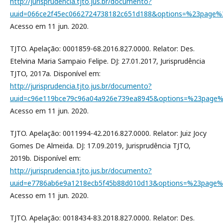
http://jurisprudencia.tjto.jus.br/documento?
uuid=066ce2f45ec0662724738182c651d188&options=%23page
Acesso em 11 jun. 2020.
TJTO. Apelação: 0001859-68.2016.827.0000. Relator: Des.
Etelvina Maria Sampaio Felipe. DJ: 27.01.2017, Jurisprudência
TJTO, 2017a. Disponível em:
http://jurisprudencia.tjto.jus.br/documento?
uuid=c96e119bce79c96a04a926e739ea8945&options=%23page
Acesso em 11 jun. 2020.
TJTO. Apelação: 0011994-42.2016.827.0000. Relator: Juiz Jocy
Gomes De Almeida. DJ: 17.09.2019, Jurisprudência TJTO,
2019b. Disponível em:
http://jurisprudencia.tjto.jus.br/documento?
uuid=e7786ab6e9a1218ecb5f45b88d010d13&options=%23page
Acesso em 11 jun. 2020.
TJTO. Apelação: 0018434-83.2018.827.0000. Relator: Des.