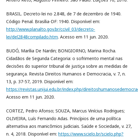
BRASIL. Decreto-lei no 2.848, de 7 de dezembro de 1940.
Código Penal. Brasília-DF: 1940. Disponível em:
http://www.planalto.gov.br/ccivil_03/decreto-
lei/del2848compilado.htm
. Acesso em 11 jun. 2020.
BUDÓ, Marília De Nardin; BONGIORNO, Marina Rocha.
Cidadãos de Segunda Categoria: o sofrimento mental nas
decisões do superior tribunal de justiça sobre as medidas de
segurança. Revista Direitos Humanos e Democracia, v. 7, n.
13, p. 37-57, 2019. Disponível em:
https://revistas.unijui.edu.br/index.php/direitoshumanosedemocra
Acesso em 11 jun. 2020.
CORTEZ, Pedro Afonso; SOUZA, Marcus Vinícius Rodrigues;
OLIVEIRA, Luís Fernando Adas. Princípios de uma política
alternativa aos manicômios judiciais. Saúde e Sociedade, v. 27,
n. 4, 2018. Disponível em:
https://www.scielo.br/scielo.php?