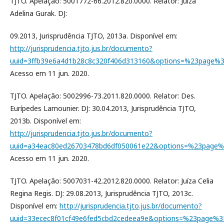
TJTO. Apelação: 5001772-66.2012.820.0000. Relator: Juíza
Adelina Gurak. DJ:
09.2013, Jurisprudência TJTO, 2013a. Disponível em:
http://jurisprudencia.tjto.jus.br/documento?
uuid=3ffb39e6a4d1b28c8c320f406d313160&options=%23page%
Acesso em 11 jun. 2020.
TJTO. Apelação: 5002996-73.2011.820.0000. Relator: Des.
Eurípedes Lamounier. DJ: 30.04.2013, Jurisprudência TJTO,
2013b. Disponível em:
http://jurisprudencia.tjto.jus.br/documento?
uuid=a34eac80ed26703478bd6df050061e22&options=%23page
Acesso em 11 jun. 2020.
TJTO. Apelação: 5007031-42.2012.820.0000. Relator: Juíza Celia
Regina Regis. DJ: 29.08.2013, Jurisprudência TJTO, 2013c.
Disponível em:
http://jurisprudencia.tjto.jus.br/documento?
uuid=33ecec8f01cf49e6fed5cbd2cedeea9e&options=%23page%