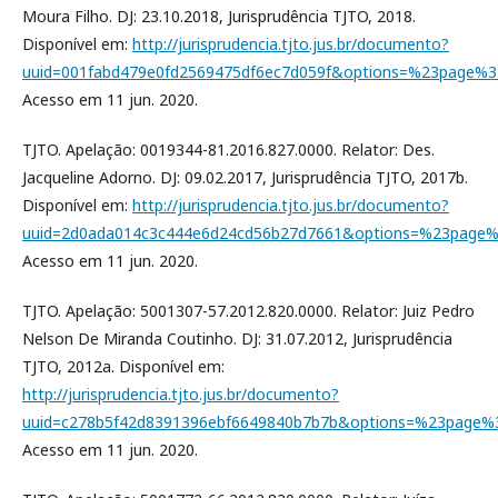
Moura Filho. DJ: 23.10.2018, Jurisprudência TJTO, 2018.
Disponível em:
http://jurisprudencia.tjto.jus.br/documento?
uuid=001fabd479e0fd2569475df6ec7d059f&options=%23page%
Acesso em 11 jun. 2020.
TJTO. Apelação: 0019344-81.2016.827.0000. Relator: Des.
Jacqueline Adorno. DJ: 09.02.2017, Jurisprudência TJTO, 2017b.
Disponível em:
http://jurisprudencia.tjto.jus.br/documento?
uuid=2d0ada014c3c444e6d24cd56b27d7661&options=%23page
Acesso em 11 jun. 2020.
TJTO. Apelação: 5001307-57.2012.820.0000. Relator: Juiz Pedro
Nelson De Miranda Coutinho. DJ: 31.07.2012, Jurisprudência
TJTO, 2012a. Disponível em:
http://jurisprudencia.tjto.jus.br/documento?
uuid=c278b5f42d8391396ebf6649840b7b7b&options=%23page
Acesso em 11 jun. 2020.