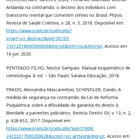
Andando na contramão: o destino dos indivíduos com
transtorno mental que cometem crimes no Brasil. Physis:
Revista de Saúde Coletiva, v. 28, n. 3, 2018. Disponível em:
https://www.scielo.br/scielo.php?
script=sci_abstract&pid=S0103-
73312018000300600&lng=pt&nrm=iso&tlng=pt
. Acesso em
16 jun. 2020.
PENTEADO FILHO, Nestor Sampaio. Manual esquemático de
criminologia. 8. ed. – São Paulo: Saraiva Educação, 2018.
PRADO, Alessandra Mascarenhas; SCHINDLER, Danilo. A
medida de segurança na contramão da Lei de Reforma
Psiquiátrica: sobre a dificuldade de garantia do direito à
liberdade a pacientes judiciários. Revista Direito GV, v. 13, n. 2,
p. 628-652, 2017. Disponível em:
https://www.scielo.br/scielo.php?pid=S1808-
24322017000200628&script=sci_arttext&tlng=pt
. Acesso em