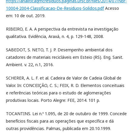
https://analiticaqmcresiduos.paginas.ufsc.br/files/2014/07/Nbr-
10004-2004-Classificacao-De-Residuos-Solidos.pdf
Acesso
em: 10 de out. 2019.
RIBEIRO, E. A. A perspectiva da entrevista na investigação
qualitativa. Evidência, Araxá, n. 4, p. 129-148, 2008.
SABEDOT, S. NETO, T. J. P. Desempenho ambiental dos
catadores de materiais recicláveis em Esteio (RS). Eng. Sanit.
Ambient. v. 22, n.1, 2016.
SCHERER, A. L. F. et al. Cadeira de Valor de Cadeia Global de
Valor. In: CONCEIÇÃO, C. S.; FEIX, R. D. Elementos conceituais
e referências teóricas para o estudo de aglomerações
produtivas locais. Porto Alegre: FEE, 2014. 101 p.
TOCANTINS. Lei n.º 1.095, de 20 de outubro de 1999. Concede
benefícios fiscais para as operações que específica e dá
outras providências. Palmas, publicada em 20.10.1999.