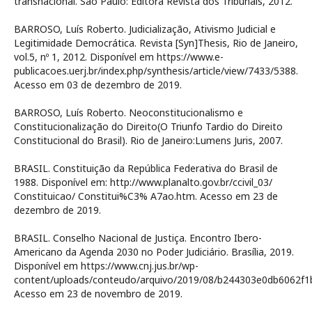
transnacional. São Paulo: Editora Revista dos Tribunais, 2012.
BARROSO, Luís Roberto. Judicialização, Ativismo Judicial e
Legitimidade Democrática. Revista [Syn]Thesis, Rio de Janeiro,
vol.5, nº 1, 2012. Disponível em https://www.e-
publicacoes.uerj.br/index.php/synthesis/article/view/7433/5388.
Acesso em 03 de dezembro de 2019.
BARROSO, Luís Roberto. Neoconstitucionalismo e
Constitucionalização do Direito(O Triunfo Tardio do Direito
Constitucional do Brasil). Rio de Janeiro:Lumens Juris, 2007.
BRASIL. Constituição da República Federativa do Brasil de
1988. Disponível em: http://www.planalto.gov.br/ccivil_03/
Constituicao/ Constitui%C3% A7ao.htm. Acesso em 23 de
dezembro de 2019.
BRASIL. Conselho Nacional de Justiça. Encontro Ibero-
Americano da Agenda 2030 no Poder Judiciário. Brasília, 2019.
Disponível em https://www.cnj.jus.br/wp-
content/uploads/conteudo/arquivo/2019/08/b244303e0db6062f1
Acesso em 23 de novembro de 2019.