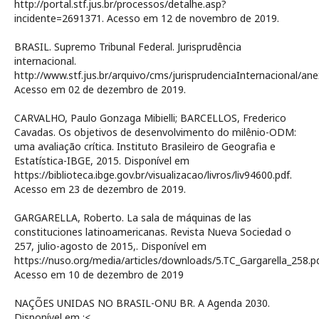
http://portal.stf.jus.br/processos/detalhe.asp?
incidente=2691371. Acesso em 12 de novembro de 2019.
BRASIL. Supremo Tribunal Federal. Jurisprudência
internacional.
http://www.stf.jus.br/arquivo/cms/jurisprudenciaInternacional/ane
Acesso em 02 de dezembro de 2019.
CARVALHO, Paulo Gonzaga Mibielli; BARCELLOS, Frederico
Cavadas. Os objetivos de desenvolvimento do milênio-ODM:
uma avaliação crítica. Instituto Brasileiro de Geografia e
Estatística-IBGE, 2015. Disponível em
https://biblioteca.ibge.gov.br/visualizacao/livros/liv94600.pdf.
Acesso em 23 de dezembro de 2019.
GARGARELLA, Roberto. La sala de máquinas de las
constituciones latinoamericanas. Revista Nueva Sociedad o
257, julio-agosto de 2015,. Disponível em
https://nuso.org/media/articles/downloads/5.TC_Gargarella_258.pd
Acesso em 10 de dezembro de 2019
NAÇÕES UNIDAS NO BRASIL-ONU BR. A Agenda 2030.
Disponível em :<