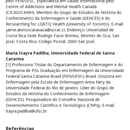
pelo PEN/UFSC. Especialista em Saúde Internacional pelo
Centre of Addictions and Mental Health-Canadá
(CICAD/CAMH). Membro do Grupo de Estudos de História do
Conhecimento da Enfermagem e Saúde (GEHCES) e do
Re:searching for LGBTQ Health (University of Toronto). E-mail:
jaime.alonsocaravaca@ucr.ac.cr. Endereço: Universidad de
Costa Rica Sede Rodrigo Facio Brenes, Montes de Oca, San
José, Costa Rica. Código Postal: 2060-San José.
Maria Itayra Padilha,
Universidade Federal de Santa
Catarina
[1] Professora Titular do Departamento de Enfermagem e do
Programa de Pós Graduação em Enfermagem da Universidade
Federal Santa Catarina-Brasil (PEN/UFSC)-Brasil. Doutora em
Enfermagem pela Escola de Enfermagem Anna Nery da
Universidade Federal do Rio de Janeiro. Líder do Grupo de
Estudos da História do Conhecimento de Enfermagem
(GEHCES). Pesquisadora do Conselho Nacional de
Desenvolvimento Científico e Tecnológico (CNPq). E-mail:
itayra.padilha@ufsc.br
Referências