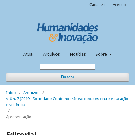
Cadastro
Acesso
Atual
Arquivos
Notícias
Sobre
Buscar
Início
/
Arquivos
/
v. 6 n. 7 (2019): Sociedade Contemporânea: debates entre educação
e violência
/
Apresentação
Editorial