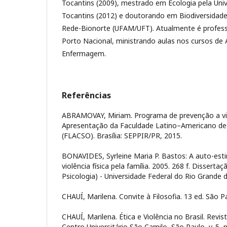
Tocantins (2009), mestrado em Ecologia pela Univ
Tocantins (2012) e doutorando em Biodiversidade
Rede-Bionorte (UFAM/UFT). Atualmente é profess
Porto Nacional, ministrando aulas nos cursos de
Enfermagem.
Referências
ABRAMOVAY, Miriam. Programa de prevenção a vio
Apresentação da Faculdade Latino–Americano de 
(FLACSO). Brasília: SEPPIR/PR, 2015.
BONAVIDES, Syrleine Maria P. Bastos: A auto-esti
violência física pela família. 2005. 268 f. Dissert
Psicologia) - Universidade Federal do Rio Grande 
CHAUÍ, Marilena. Convite à Filosofia. 13 ed. São Pa
CHAUÍ, Marilena. Ética e Violência no Brasil. Revis
Centro Universitário São Camilo, São Paulo, v. 5, n