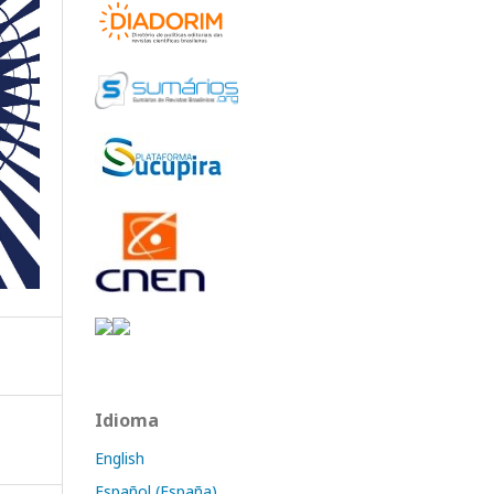
Idioma
English
Español (España)