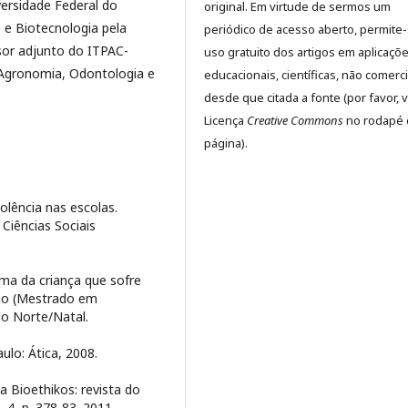
ersidade Federal do
original. Em virtude de sermos um
 e Biotecnologia pela
periódico de acesso aberto, permite
or adjunto do ITPAC-
uso gratuito dos artigos em aplicaçõ
 Agronomia, Odontologia e
educacionais, científicas, não comerci
desde que citada a fonte (por favor, v
Licença
Creative Commons
no rodapé 
página).
lência nas escolas.
Ciências Sociais
ma da criança que sofre
ação (Mestrado em
do Norte/Natal.
ulo: Ática, 2008.
ta Bioethikos: revista do
. 4, p. 378-83. 2011.