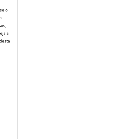
-se o
es
ais,
eja a
desta