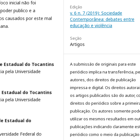
co inicial não foi
Edição
poder publico e a
v. 6 n. 7 (2019): Sociedade
zos causados por este mal
Contemporânea: debates entre
educação e violência
mana.
Seção
Artigos
A submissão de originais para este
e Estadual do Tocantins
a pela Universidade
periódico implica na transferência, p
autores, dos direitos de publicação
impressa e digital. Os direitos autora
 Estadual do Tocantins
os artigos publicados são do autor, 
a pela Universidade
direitos do periódico sobre a primeir
publicação. Os autores somente pod
utilizar os mesmos resultados em ou
de Estadual do
publicações indicando claramente es
versidade Federal do
periódico como o meio da publicação