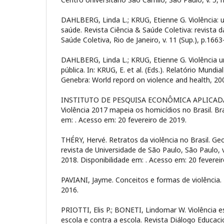
DAHLBERG, Linda L.; KRUG, Etienne G. Violência:
saúde. Revista Ciência & Saúde Coletiva: revista d
Saúde Coletiva, Rio de Janeiro, v. 11 (Sup.), p.1663
DAHLBERG, Linda L.; KRUG, Etienne G. Violência
pública. In: KRUG, E. et al. (Eds.). Relatório Mundia
Genebra: World repord on violence and health, 200
INSTITUTO DE PESQUISA ECONÔMICA APLICADA –
Violência 2017 mapeia os homicídios no Brasil. Bra
em:
. Acesso em: 20 fevereiro de 2019.
THÉRY, Hervé. Retratos da violência no Brasil. G
revista de Universidade de São Paulo, São Paulo, v.
2018. Disponibilidade em:
. Acesso em: 20 feverei
PAVIANI, Jayme. Conceitos e formas de violência. 2
2016.
PRIOTTI, Elis P.; BONETI, Lindomar W. Violência es
escola e contra a escola. Revista Diálogo Educaci