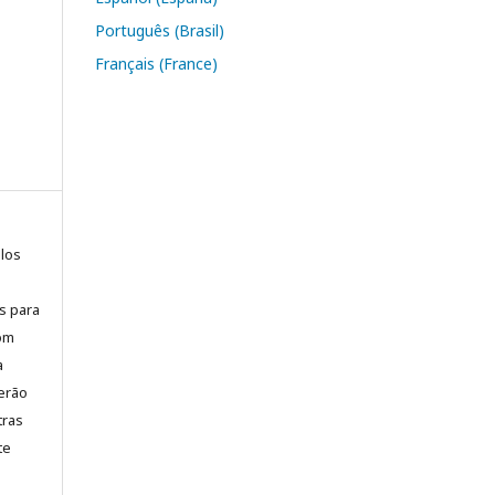
Português (Brasil)
Français (France)
elos
is para
com
a
erão
tras
te