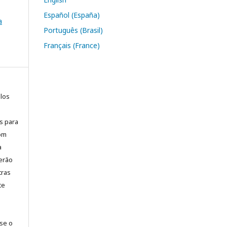
Español (España)
a
Português (Brasil)
Français (France)
elos
is para
com
a
erão
tras
te
-se o