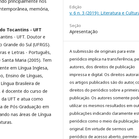
ando principalmente nos
Edição
 contemporânea, memória,
v. 6 n. 3 (2019): Literatura e Cultur
Seção
 do Tocantins - UFT
Apresentação
antins - UFT. Doutor e
o Grande do Sul (UFRGS).
A submissão de originais para este
ras e Letras - Português,
periódico implica na transferência, p
e Santa Maria (2005). Tem
autores, dos direitos de publicação
mente em Língua Inglesa,
impressa e digital. Os direitos autora
o, Ensino de Línguas,
os artigos publicados são do autor, 
íngua Brasileira de
direitos do periódico sobre a primeir
, é docente do curso de
publicação. Os autores somente pod
as da UFT e atua como
utilizar os mesmos resultados em ou
a de Pós-Graduação em
publicações indicando claramente es
ando nas áreas de Língua
periódico como o meio da publicação
aturas.
original. Em virtude de sermos um
periódico de acesso aberto, permite