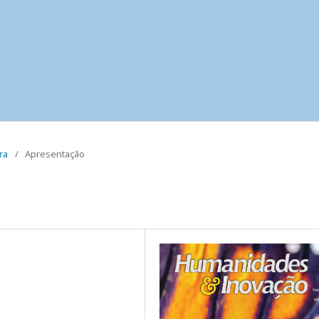
ura
/
Apresentação