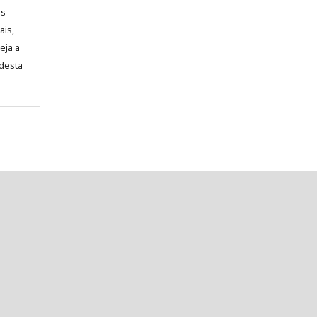
es
ais,
eja a
desta