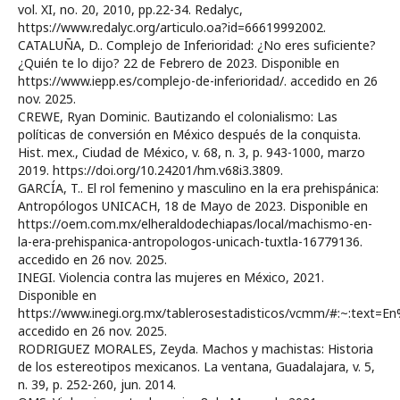
vol. XI, no. 20, 2010, pp.22-34. Redalyc,
https://www.redalyc.org/articulo.oa?id=66619992002.
CATALUÑA, D.. Complejo de Inferioridad: ¿No eres suficiente?
¿Quién te lo dijo? 22 de Febrero de 2023. Disponible en
https://www.iepp.es/complejo-de-inferioridad/. accedido en 26
nov. 2025.
CREWE, Ryan Dominic. Bautizando el colonialismo: Las
políticas de conversión en México después de la conquista.
Hist. mex., Ciudad de México, v. 68, n. 3, p. 943-1000, marzo
2019. https://doi.org/10.24201/hm.v68i3.3809.
GARCÍA, T.. El rol femenino y masculino en la era prehispánica:
Antropólogos UNICACH, 18 de Mayo de 2023. Disponible en
https://oem.com.mx/elheraldodechiapas/local/machismo-en-
la-era-prehispanica-antropologos-unicach-tuxtla-16779136.
accedido en 26 nov. 2025.
INEGI. Violencia contra las mujeres en México, 2021.
Disponible en
https://www.inegi.org.mx/tablerosestadisticos/vcmm/#:~:tex
accedido en 26 nov. 2025.
RODRIGUEZ MORALES, Zeyda. Machos y machistas: Historia
de los estereotipos mexicanos. La ventana, Guadalajara, v. 5,
n. 39, p. 252-260, jun. 2014.