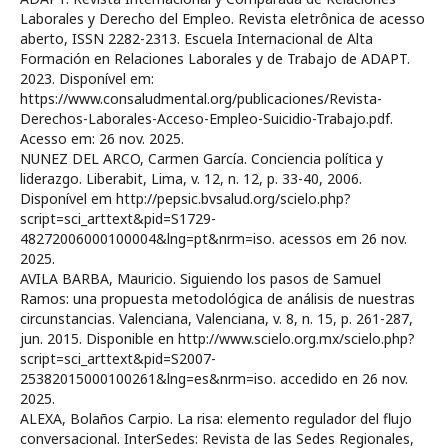
Laborales y Derecho del Empleo. Revista eletrônica de acesso
aberto, ISSN 2282-2313. Escuela Internacional de Alta
Formación en Relaciones Laborales y de Trabajo de ADAPT.
2023. Disponível em:
https://www.consaludmental.org/publicaciones/Revista-
Derechos-Laborales-Acceso-Empleo-Suicidio-Trabajo.pdf.
Acesso em: 26 nov. 2025.
NUNEZ DEL ARCO, Carmen García. Conciencia política y
liderazgo. Liberabit, Lima, v. 12, n. 12, p. 33-40, 2006.
Disponível em http://pepsic.bvsalud.org/scielo.php?
script=sci_arttext&pid=S1729-
48272006000100004&lng=pt&nrm=iso. acessos em 26 nov.
2025.
AVILA BARBA, Mauricio. Siguiendo los pasos de Samuel
Ramos: una propuesta metodológica de análisis de nuestras
circunstancias. Valenciana, Valenciana, v. 8, n. 15, p. 261-287,
jun. 2015. Disponible en http://www.scielo.org.mx/scielo.php?
script=sci_arttext&pid=S2007-
25382015000100261&lng=es&nrm=iso. accedido en 26 nov.
2025.
ALEXA, Bolaños Carpio. La risa: elemento regulador del flujo
conversacional. InterSedes: Revista de las Sedes Regionales,