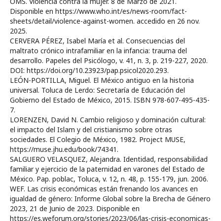
OMS. Violencia contra la mujer. 8 de Marzo de 2021.
Disponible en https://www.who.int/es/news-room/fact-
sheets/detail/violence-against-women. accedido en 26 nov.
2025.
CERVERA PÉREZ, Isabel María et al. Consecuencias del
maltrato crónico intrafamiliar en la infancia: trauma del
desarrollo. Papeles del Psicólogo, v. 41, n. 3, p. 219-227, 2020.
DOI: https://doi.org/10.23923/pap.psicol2020.293.
LEÓN-PORTILLA, Miguel. El México antiguo en la historia
universal. Toluca de Lerdo: Secretaría de Educación del
Gobierno del Estado de México, 2015. ISBN 978-607-495-435-
7.
LORENZEN, David N. Cambio religioso y dominación cultural:
el impacto del Islam y del cristianismo sobre otras
sociedades. El Colegio de México, 1982. Project MUSE,
https://muse.jhu.edu/book/74341.
SALGUERO VELASQUEZ, Alejandra. Identidad, responsabilidad
familiar y ejercicio de la paternidad en varones del Estado de
México. Pap. poblac, Toluca, v. 12, n. 48, p. 155-179, jun. 2006.
WEF. Las crisis económicas están frenando los avances en
igualdad de género: Informe Global sobre la Brecha de Género
2023, 21 de Junio de 2023. Disponible en
https://es.weforum.org/stories/2023/06/las-crisis-economicas-