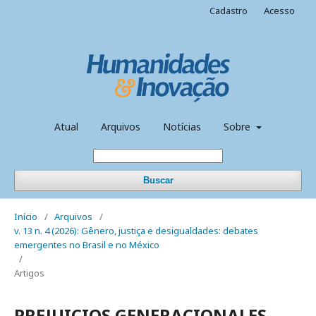
Cadastro
Acesso
Atual
Arquivos
Notícias
Sobre
Buscar
Início
/
Arquivos
/
v. 13 n. 4 (2026): Gênero, justiça e desigualdades: debates
emergentes no Brasil e no México
/
Artigos
PREJUICIOS GENERACIONALES