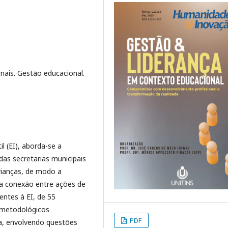
onais. Gestão educacional.
 (EI), aborda-se a
das secretarias municipais
rianças, de modo a
Na conexão entre ações de
entes à EI, de 55
-metodológicos
PDF
sa, envolvendo questões