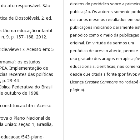
direitos do periódico sobre a primeir
a do ato responsável. São
publicação. Os autores somente pod
ca de Dostoiévski. 2. ed.
utilizar os mesmos resultados em ou
publicações indicando claramente es
tão na educação infantil
periódico como o meio da publicação
, n. 9, p. 157–168, 2012.
original. Em virtude de sermos um
icle/view/17. Acesso em: 5
periódico de acesso aberto, permite
uso gratuito dos artigos em aplicaçõ
omania”: os estudos
educacionais, científicas, não comerci
: IPEA. Implementação de
desde que citada a fonte (por favor, v
cias recentes das políticas
 p. 23-44.
Licença
Creative Commons
no rodapé 
blica Federativa do Brasil
página).
 de outubro de 1988.
o/constituicao.htm. Acesso
prova o Plano Nacional de
a União: seção 1, Brasília,
e-educacao/543-plano-