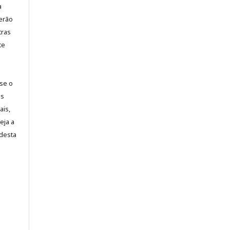
a
erão
tras
te
-se o
es
ais,
eja a
desta