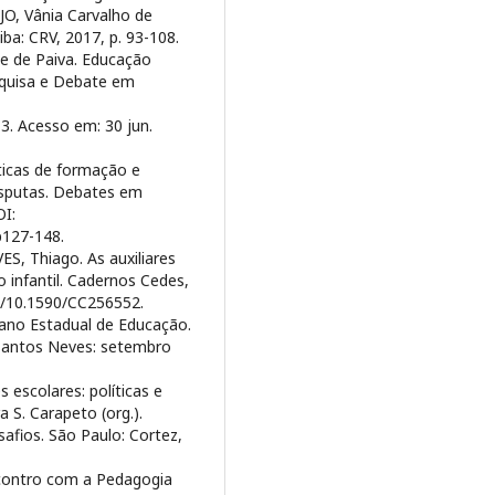
JO, Vânia Carvalho de
iba: CRV, 2017, p. 93-108.
ce de Paiva. Educação
esquisa e Debate em
3. Acesso em: 30 jun.
ticas de formação e
disputas. Debates em
OI:
p127-148.
S, Thiago. As auxiliares
 infantil. Cadernos Cedes,
org/10.1590/CC256552.
no Estadual de Educação.
 Santos Neves: setembro
 escolares: políticas e
 S. Carapeto (org.).
afios. São Paulo: Cortez,
ncontro com a Pedagogia