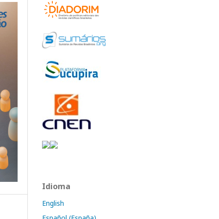
Idioma
English
Español (España)