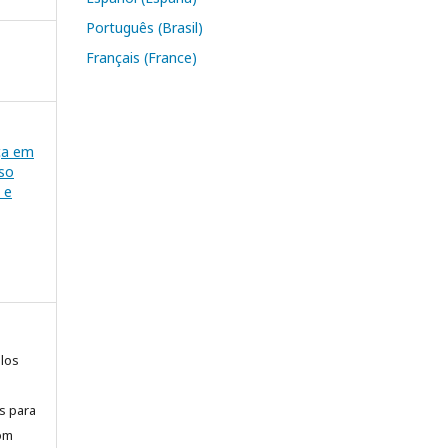
Português (Brasil)
Français (France)
nça em
so
 e
elos
is para
com