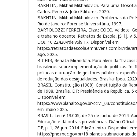
BAKHTIN, Mikhail Mikhailovich. Para uma filosofi
Carlos: Pedro & João Editores, 2020.
BAKHTIN, Mikhail Mikhailovich. Problemas da Poéti
Rio de Janeiro: Forense Universitária, 1997.
BARTOLOZZI FERREIRA, Eliza.; COCO, Valdete. Ges
e trabalho docente. Retratos da Escola, [S. l.], v. 5
DOI: 10.22420/rde.v5i9.17. Disponível em:
https://retratosdaescola.emnuvens.com.br/rde/art
ago. 2025.
BICHIR, Renata Mirandola. Para além da “fracass
brasileiros sobre implementação de políticas. In
políticas e atuação de gestores públicos: experiên
de redução das desigualdades. Brasília: Ipea, 2020,
BRASIL. Constituição (1988). Constituição da Repú
de 1988. Brasília, DF: Presidência da República, 5
Disponível em:
https://www.planalto.gov.br/ccivil_03/constituica
em: maio 2025.
BRASIL. Lei nº 13.005, de 25 de junho de 2014. A
Educação e dá outras providências. Diário Oficial d
DF, p. 1, 26 jun. 2014. Edição extra. Disponível em:
https://pne.mec.gov.br/18-planos-subnacionais-d