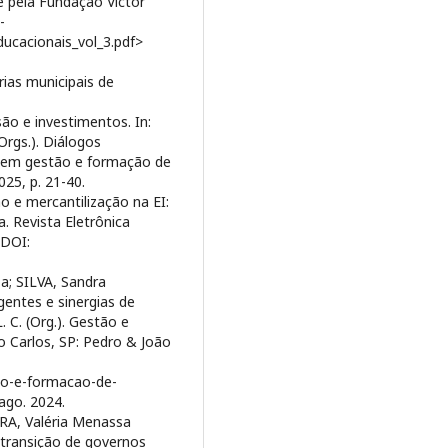
e pela Fundação Victor
-
ucacionais_vol_3.pdf>
rias municipais de
são e investimentos. In:
Orgs.). Diálogos
s em gestão e formação de
025, p. 21-40.
o e mercantilização na EI:
a. Revista Eletrônica
 DOI:
a; SILVA, Sandra
gentes e sinergias de
. C. (Org.). Gestão e
 Carlos, SP: Pedro & João
ao-e-formacao-de-
ago. 2024.
RA, Valéria Menassa
: transição de governos