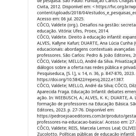
de pesquisa. São Paulo: Fundação Carlos Chagas 
Civita, 2012. Disponível em: < https://fvc.org.br/wp
content/uploads/2018/04/estudos_e_pesquisas_ed
Acesso em: 06 jul. 2025.
CÔCO, Valdete (org.). Desafios na gestão: secreta
educação. Vitória: Ufes, Proex, 2014.
CÔCO, Valdete. Direito à educação infantil: expan
ALVES, Kallyne Kafuri; DUARTE, Ana Lúcia Cunha (
educacionais: abordagens contextuais avançada
professores. São Carlos: Pedro & João Editores, 2
CÔCO, Valdete; MELLO, André da Silva. Privatizaçã
diálogos sobre a oferta nas redes pública e privad
Pesquiseduca, [S. l.], v. 14, n. 36, p. 847-870, 2023.
https://doi.org/10.58422/repesq.2022.e1387.
CÔCO, Valdete; MELLO, André da Silva; CÔCO, Dilz
Aparecida Fraga. Educação Infantil: debates emer
ação. In: WIEBUSCH, A.; ALVES, K. K.; DUARTE, A. L
formação de professores na Educação Básica. São
Editores, 2023. p. 27-76. Disponível em:
https://pedroejoaoeditores.com.br/produto/gest
professores-na-educacao-basica/. Acesso em: 27 
CÔCO, Valdete; REIS, Marcela Lemos Leal; OLIVEI
Zucolotto. Políticas públicas de educação infantil