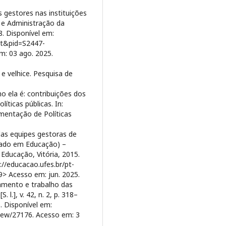
 gestores nas instituições
ca e Administração da
18. Disponível em:
ext&pid=S2447-
: 03 ago. 2025.
e velhice. Pesquisa de
o ela é: contribuições dos
íticas públicas. In:
ementação de Políticas
as equipes gestoras de
trado em Educação) –
 Educação, Vitória, 2015.
://educacao.ufes.br/pt-
> Acesso em: jun. 2025.
amento e trabalho das
 l.], v. 42, n. 2, p. 318–
. Disponível em:
/view/27176. Acesso em: 3