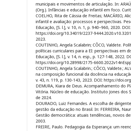
municipais e movimentos de articulação. In: ARAÚ
(Org.). Infâncias e educação infantil em foco. Curit
COELHO, Rita de Cássia de Freitas; MACÁRIO, Ali
infantil e avaliação: processos e perspectivas. P
Educação, [S. l.], v. 10, n. 1, p. 940–960, 2020. DOI:
https://doi.org/10.34019/2237-9444.2020.v10.3201
2023.
COUTINHO, Angela Scalabrin; CÔCO, Valdete. Polí
políticas curriculares para a EI: perspectivas em 
Educação, [S. l.], v. 14, n. esp., p. 127-148, 2022. D
https://doi.org/10.28998/2175-6600.2022v14nEsp
COUTINHO, Angela Scalabrin.; CÔCO, Valdete.; ALVE
na composição funcional da docência na educação
v. 43, n. 119, p. 130-143, 2023. DOI: https://doi.
DEMURA, Kiara de Deus. Acompanhamento do Pla
Vitória. Núcleo de educação. Instituto Jones dos
de 2024.
DOURADO, Luiz Fernandes. A escolha de dirigentes
gestão da educação no Brasil. In: FERREIRA, Naura
Gestão democrática: atuais tendências, novos des
2003.
FREIRE, Paulo. Pedagogia da Esperança: um ree