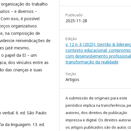
 organização do trabalho
itos – e diversos –
Publicado
Com isso, é possível
2025-11-28
forços organizativos
te, na composição de
Edição
videncie reinvindicações de
v. 12 n. 6 (2025): Gestão & lidera
ntes (até mesmo,
contexto educacional: compromis
 o papel da EI – um
com desenvolvimento profissional
transformação da realidade
ca, dos vínculos entre as
ão das crianças e suas
Seção
Artigos
A submissão de originais para este
periódico implica na transferência, p
autores, dos direitos de publicação
 verbal. 6. ed. São Paulo:
impressa e digital. Os direitos autora
ia da linguagem. 13. ed.
os artigos publicados são do autor, 