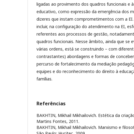
ligadas ao provimento dos quadros funcionais e à
educativo, como expressão da emergência dos mu
dizeres que instam comprometimentos com a EI. 
incluir, na configuração do atendimento na EI, es
referentes aos processos de gestão, notadamen
quadros funcionais. Nesse âmbito, ainda que se e
várias ordens, está se construindo – com difere
contrastantes) abordagens e formas de conceber
percurso de fortalecimento da mediação pedagógi
equipes e do reconhecimento do direito à educaç
famílias.
Referências
BAKHTIN, Mikhail Mikhailovich. Estética da criação
Martins Fontes, 2011.
BAKHTIN, Mikhail Mikhailovich. Marxismo e filosof
São Paulo: Hucitec, 2009.