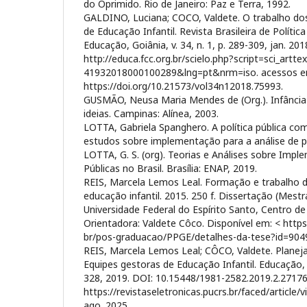
do Oprimido. Rio de Janeiro: Paz e Terra, 1992.
GALDINO, Luciana; COCO, Valdete. O trabalho dos
de Educação Infantil. Revista Brasileira de Políti
Educação, Goiânia, v. 34, n. 1, p. 289-309, jan. 20
http://educa.fcc.org.br/scielo.php?script=sci_artt
41932018000100289&lng=pt&nrm=iso. acessos em
https://doi.org/10.21573/vol34n12018.75993.
GUSMÃO, Neusa Maria Mendes de (Org.). Infância 
ideias. Campinas: Alínea, 2003.
LOTTA, Gabriela Spanghero. A política pública com
estudos sobre implementação para a análise de pol
LOTTA, G. S. (org). Teorias e Análises sobre Impl
Públicas no Brasil. Brasília: ENAP, 2019.
REIS, Marcela Lemos Leal. Formação e trabalho d
educação infantil. 2015. 250 f. Dissertação (Mes
Universidade Federal do Espírito Santo, Centro de
Orientadora: Valdete Côco. Disponível em: < https
br/pos-graduacao/PPGE/detalhes-da-tese?id=9049
REIS, Marcela Lemos Leal; CÔCO, Valdete. Planej
Equipes gestoras de Educação Infantil. Educação, [S.
328, 2019. DOI: 10.15448/1981-2582.2019.2.27176
https://revistaseletronicas.pucrs.br/faced/article
ago. 2025.