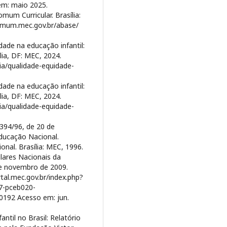
em: maio 2025.
um Curricular. Brasília:
comum.mec.gov.br/abase/
dade na educação infantil:
ília, DF: MEC, 2024.
ia/qualidade-equidade-
dade na educação infantil:
ília, DF: MEC, 2024.
ia/qualidade-equidade-
9394/96, de 20 de
Educação Nacional.
onal. Brasília: MEC, 1996.
ulares Nacionais da
de novembro de 2009.
rtal.mec.gov.br/index.php?
7-pceb020-
192 Acesso em: jun.
til no Brasil: Relatório