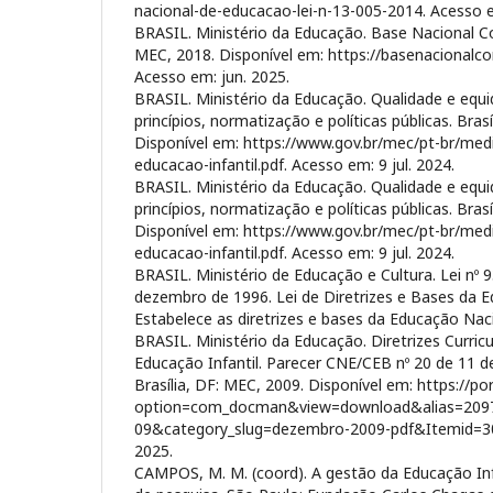
nacional-de-educacao-lei-n-13-005-2014. Acesso 
BRASIL. Ministério da Educação. Base Nacional Com
MEC, 2018. Disponível em: https://basenacional
Acesso em: jun. 2025.
BRASIL. Ministério da Educação. Qualidade e equi
princípios, normatização e políticas públicas. Bras
Disponível em: https://www.gov.br/mec/pt-br/med
educacao-infantil.pdf. Acesso em: 9 jul. 2024.
BRASIL. Ministério da Educação. Qualidade e equi
princípios, normatização e políticas públicas. Bras
Disponível em: https://www.gov.br/mec/pt-br/med
educacao-infantil.pdf. Acesso em: 9 jul. 2024.
BRASIL. Ministério de Educação e Cultura. Lei nº 
dezembro de 1996. Lei de Diretrizes e Bases da 
Estabelece as diretrizes e bases da Educação Naci
BRASIL. Ministério da Educação. Diretrizes Curric
Educação Infantil. Parecer CNE/CEB nº 20 de 11 
Brasília, DF: MEC, 2009. Disponível em: https://po
option=com_docman&view=download&alias=209
09&category_slug=dezembro-2009-pdf&Itemid=30
2025.
CAMPOS, M. M. (coord). A gestão da Educação Infan