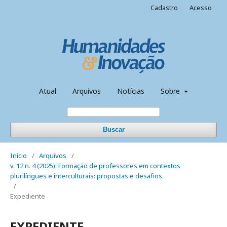
Cadastro
Acesso
Atual
Arquivos
Notícias
Sobre
Buscar
Início
/
Arquivos
/
v. 12 n. 4 (2025): Formação de professores em contextos
plurilíngues e interculturais: propostas e desafios
/
Expediente
EXPEDIENTE