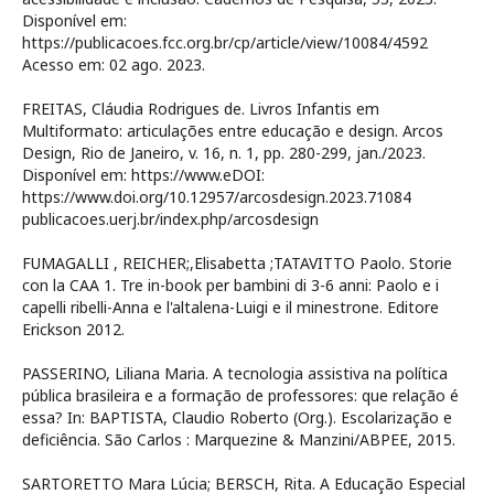
Disponível em:
https://publicacoes.fcc.org.br/cp/article/view/10084/4592
Acesso em: 02 ago. 2023.
FREITAS, Cláudia Rodrigues de. Livros Infantis em
Multiformato: articulações entre educação e design. Arcos
Design, Rio de Janeiro, v. 16, n. 1, pp. 280-299, jan./2023.
Disponível em: https://www.eDOI:
https://www.doi.org/10.12957/arcosdesign.2023.71084
publicacoes.uerj.br/index.php/arcosdesign
FUMAGALLI , REICHER;,Elisabetta ;TATAVITTO Paolo. Storie
con la CAA 1. Tre in-book per bambini di 3-6 anni: Paolo e i
capelli ribelli-Anna e l'altalena-Luigi e il minestrone. Editore
Erickson 2012.
PASSERINO, Liliana Maria. A tecnologia assistiva na política
pública brasileira e a formação de professores: que relação é
essa? In: BAPTISTA, Claudio Roberto (Org.). Escolarização e
deficiência. São Carlos : Marquezine & Manzini/ABPEE, 2015.
SARTORETTO Mara Lúcia; BERSCH, Rita. A Educação Especial