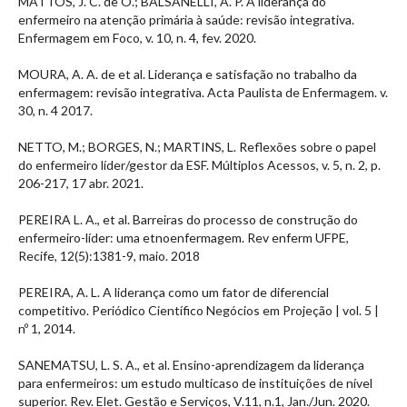
MATTOS, J. C. de O.; BALSANELLI, A. P. A liderança do
enfermeiro na atenção primária à saúde: revisão integrativa.
Enfermagem em Foco, v. 10, n. 4, fev. 2020.
MOURA, A. A. de et al. Liderança e satisfação no trabalho da
enfermagem: revisão integrativa. Acta Paulista de Enfermagem. v.
30, n. 4 2017.
NETTO, M.; BORGES, N.; MARTINS, L. Reflexões sobre o papel
do enfermeiro líder/gestor da ESF. Múltiplos Acessos, v. 5, n. 2, p.
206-217, 17 abr. 2021.
PEREIRA L. A., et al. Barreiras do processo de construção do
enfermeiro-líder: uma etnoenfermagem. Rev enferm UFPE,
Recife, 12(5):1381-9, maio. 2018
PEREIRA, A. L. A liderança como um fator de diferencial
competitivo. Periódico Científico Negócios em Projeção | vol. 5 |
nº 1, 2014.
SANEMATSU, L. S. A., et al. Ensino-aprendizagem da liderança
para enfermeiros: um estudo multicaso de instituições de nível
superior. Rev. Elet. Gestão e Serviços, V.11, n.1, Jan./Jun. 2020.