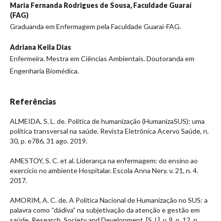
Maria Fernanda Rodrigues de Sousa,
Faculdade Guaraí
(FAG)
Graduanda em Enfermagem pela Faculdade Guaraí-FAG.
Adriana Keila Dias
Enfermeira. Mestra em Ciências Ambientais. Doutoranda em
Engenharia Biomédica.
Referências
ALMEIDA, S. L. de. Política de humanização (HumanizaSUS): uma
política transversal na saúde. Revista Eletrônica Acervo Saúde, n.
30, p. e786, 31 ago. 2019.
AMESTOY, S. C. et al. Liderança na enfermagem: do ensino ao
exercício no ambiente Hospitalar. Escola Anna Nery. v. 21, n. 4.
2017.
AMORIM, A. C. de. A Política Nacional de Humanização no SUS: a
palavra como “dádiva” na subjetivação da atenção e gestão em
saúde. Research, Society and Development, [S. l.], v. 9, n. 12, p.,