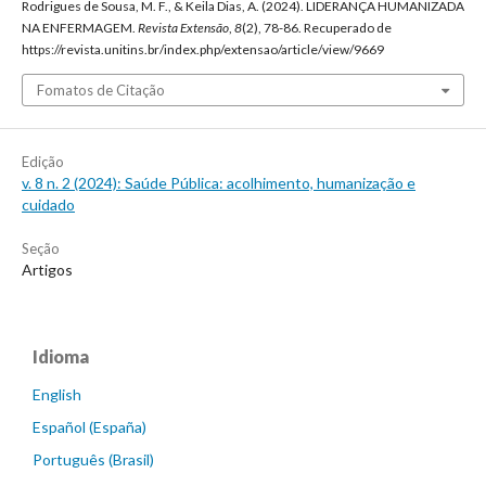
Rodrigues de Sousa, M. F., & Keila Dias, A. (2024). LIDERANÇA HUMANIZADA
NA ENFERMAGEM.
Revista Extensão
,
8
(2), 78-86. Recuperado de
https://revista.unitins.br/index.php/extensao/article/view/9669
Fomatos de Citação
Edição
v. 8 n. 2 (2024): Saúde Pública: acolhimento, humanização e
cuidado
Seção
Artigos
Idioma
English
Español (España)
Português (Brasil)