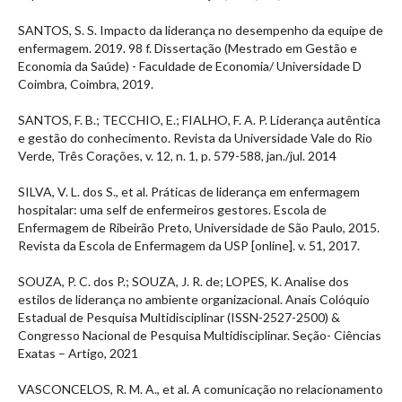
SANTOS, S. S. Impacto da liderança no desempenho da equipe de
enfermagem. 2019. 98 f. Dissertação (Mestrado em Gestão e
Economia da Saúde) - Faculdade de Economia/ Universidade D
Coimbra, Coimbra, 2019.
SANTOS, F. B.; TECCHIO, E.; FIALHO, F. A. P. Liderança autêntica
e gestão do conhecimento. Revista da Universidade Vale do Rio
Verde, Três Corações, v. 12, n. 1, p. 579-588, jan./jul. 2014
SILVA, V. L. dos S., et al. Práticas de liderança em enfermagem
hospitalar: uma self de enfermeiros gestores. Escola de
Enfermagem de Ribeirão Preto, Universidade de São Paulo, 2015.
Revista da Escola de Enfermagem da USP [online]. v. 51, 2017.
SOUZA, P. C. dos P.; SOUZA, J. R. de; LOPES, K. Analise dos
estilos de liderança no ambiente organizacional. Anais Colóquio
Estadual de Pesquisa Multidisciplinar (ISSN-2527-2500) &
Congresso Nacional de Pesquisa Multidisciplinar. Seção- Ciências
Exatas – Artigo, 2021
VASCONCELOS, R. M. A., et al. A comunicação no relacionamento