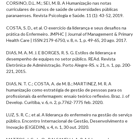
CORSINO, D.L. M.; SEI, M. B. A Humanização nas notas
curriculares de cursos de saúde de universidades públicas
paranaenses. Revista Psicologia e Saúde. 11 (1): 43-52, 2019.
COSTA, S. D., et al. O exercício da liderança e seus desafios na
prática do Enfermeiro. JMPHC | Journal of Management & Primary
Health Care | ISSN 2179-6750, v. 8, n. 1, p. 49-65, 20 ago. 2017.
DIAS, M. A. M. J. E BORGES, R. S. G. Estilos de liderança e
desempenho de equipes no setor público. REAd. Revista
Eletrônica de Administração. Porto Alegre-RS. v. 21, n. 1, pp. 200-
221, 2015.
DIAS, N. T. C.; COSTA, A. de M. B.; MARTINEZ, M. R. A
humanização como estratégia de gestão de pessoas para os
profissionais da enfermagem: ensaio teórico reflexivo. Braz. J. of
Develop. Curitiba, v. 6, n. 2, p.7762-7775 feb. 2020.
LUZ, S. R. C.; et al. A liderança do enfermeiro na gestão do serviço
público. Encontro Internacional de Gestão, Desenvolvimento e
Inovação (EIGEDIN), v. 4, n. 1, 30 out. 2020.