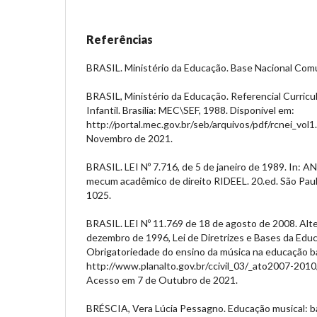
Referências
BRASIL. Ministério da Educação. Base Nacional Comum
BRASIL, Ministério da Educação. Referencial Curricu
Infantil. Brasília: MEC\SEF, 1988. Disponível em:
http://portal.mec.gov.br/seb/arquivos/pdf/rcnei_vol1
Novembro de 2021.
BRASIL. LEI Nº 7.716, de 5 de janeiro de 1989. In:
mecum acadêmico de direito RIDEEL. 20.ed. São Paul
1025.
BRASIL. LEI Nº 11.769 de 18 de agosto de 2008. Alte
dezembro de 1996, Lei de Diretrizes e Bases da Educ
Obrigatoriedade do ensino da música na educação bá
http://www.planalto.gov.br/ccivil_03/_ato2007-2010
Acesso em 7 de Outubro de 2021.
BRÉSCIA, Vera Lúcia Pessagno. Educação musical: ba