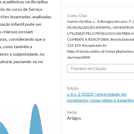
as acadêmicas na disciplina
ão do curso de Serviço
Como Citar
estões levantadas, analisadas
Gomes Da Silva, L., & Benigno de Lima , F. 
zação infantil pode ser
MUSICALIZAÇÃO INFANTIL: UM INSTR
s crianças possam
UTILIZADO PELO PEDAGOGO (A) PARA O
uras, considerando que a
COMBATE A XENOFOBIA.
Revista Extensã
113-119. Recuperado de
a, como também a
https://revista.unitins.br/index.php/extens
nto e subjetividade, no
cle/view/6909
cultural, pautando-se no
Fomatos de Citação
Edição
v. 6 n. 2 (2022): Universidade em
movimento: novas ideias e experiênc
Seção
Artigos