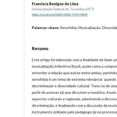
Francisca Benigno de Lima
Universidade Federal do Tocantins (UFT)
https://orcid.org/0000-0002-7559-9893
Xenofobia. Musicalização. Diversida
Palavras-chave:
Resumo
Este artigo foi elaborado com a finalidade de fazer u
musicalização infantil no Brasil, assim como a compr
entender a relação que existe entre ambas, partind
xenofobia é um tema de extrema relevância quando 
discriminação e diversidade cultural. Trata-se de uma
partir de autores (a) que discutem a temática. Assi
aspectos culturais e regionais, adentrando a discus
discriminação, e finalizando com a discussão da music
instrumento utilizado pelo pedagogo (a) no process