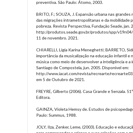
preventiva. São Paulo: Átomo, 2003.
BRITO, F.; SOUZA, J. Expansão urbana nas grandes m
das migrações intrametropolitanas e da mobilidade 
pobreza. Revista Perspectiva, Fundação Seade, jan. 
http://produtos.seade.gov.br/produtos/spp/v19n04
11 de novembro. 2021.
CHIARELLI, Ligia Karina Meneghetti; BARRETO, Sidi
importância da musicalização na educação infantil e 
música como meio de desenvolver a inteligência e a i
Santiago de Compostela, jun. 2005. Disponível em:
http://www.iacat.com/revista/recrearte/recrearte0
em 5 de Outubro de 2021.
FREYRE, Gilberto (2006). Casa Grande e Senzala. 51ª 
Editora.
GAINZA, Violeta Hemsy de. Estudos de psicopedagog
Paulo: Summus, 1988.
JOLY, Ilza, Zenker, Leme, (2003). Educação e educa
para compreender a criança e suas relações com a m