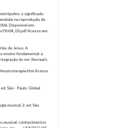
etrópoles: o significado
pendular na reprodução da
2006. Disponível em:
/v19n04_03.pdf Acesso em:
rley de Jesus. A
no ensino fundamental: a
ntegração do ser. Recreart,
3/musicoterapia.htm Acesso
ed. São - Paulo. Global
ia musical. 2. ed. São
ção musical: conhecimentos
úsica. In:____. HENTSCHKE,