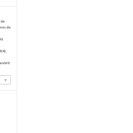
o de
omes de
AS
4
(4),
ao/arti