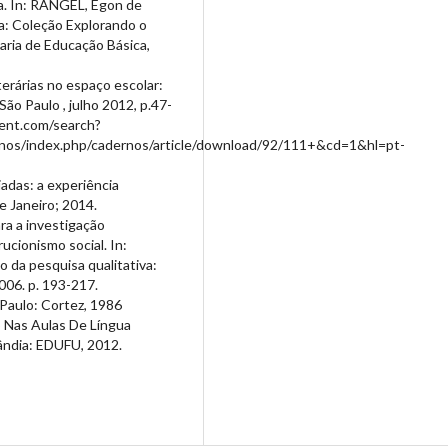
a. In: RANGEL, Egon de
a: Coleção Explorando o
taria de Educação Básica,
rárias no espaço escolar:
São Paulo , julho 2012, p.47-
tent.com/search?
rnos/index.php/cadernos/article/download/92/111+&cd=1&hl=pt-
adas: a experiência
de Janeiro; 2014.
a a investigação
ucionismo social. In:
o da pesquisa qualitativa:
006. p. 193-217.
Paulo: Cortez, 1986
 Nas Aulas De Língua
ândia: EDUFU, 2012.