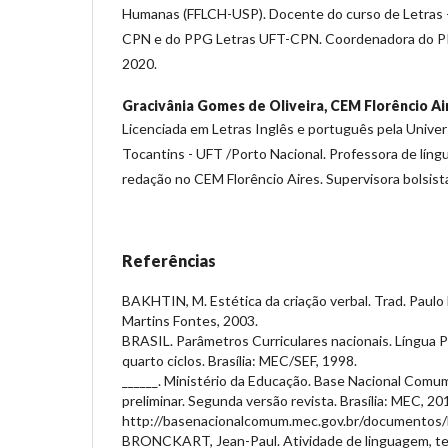
Humanas (FFLCH-USP). Docente do curso de Letras -
CPN e do PPG Letras UFT-CPN. Coordenadora do P
2020.
Gracivânia Gomes de Oliveira,
CEM Florêncio Ai
Licenciada em Letras Inglês e português pela Univer
Tocantins - UFT /Porto Nacional. Professora de língu
redação no CEM Florêncio Aires. Supervisora bolsis
Referências
BAKHTIN, M. Estética da criação verbal. Trad. Paulo 
Martins Fontes, 2003.
BRASIL. Parâmetros Curriculares nacionais. Língua P
quarto ciclos. Brasília: MEC/SEF, 1998.
______. Ministério da Educação. Base Nacional Comum
preliminar. Segunda versão revista. Brasília: MEC, 20
http://basenacionalcomum.mec.gov.br/documentos/b
BRONCKART, Jean-Paul. Atividade de linguagem, tex