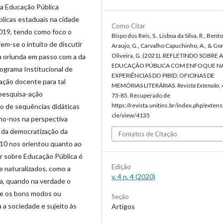
da Educação Pública
licas estaduais na cidade
Como Citar
2019, tendo como foco o
Bispo dos Reis, S., Lisboa da Silva, R., Bent
em-se o intuito de discutir
Araujo, G., Carvalho Capuchinho, A., & G
Oliveira, G. (2021). REFLETINDO SOBRE A
a oriunda em passo com a da
EDUCAÇÃO PÚBLICA COM ENFOQUE N
ograma Institucional de
EXPERIÊNCIAS DO PIBID: OFICINAS DE
ação docente para tal
MEMÓRIAS LITERÁRIAS.
Revista Extensão
,
pesquisa-ação
73-85. Recuperado de
https://revista.unitins.br/index.php/extens
o de sequências didáticas
cle/view/4135
mo-nos na perspectiva
 da democratização da
Fomatos de Citação
010 nos orientou quanto ao
ir sobre Educação Pública é
Edição
 naturalizados, como a
v. 4 n. 4 (2020)
a, quando na verdade o
ue os bons modos ou
Seção
a sociedade e sujeito às
Artigos