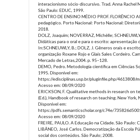
interacionismo sócio-discursivo. Trad. Anna Rachel 
São Paulo: EDUC, 1999.
CENTRO DE ENSINO MÉDIO PROF. FLORÊNCIO AIRES
pedagógico. Porto Nacional: Porto Nacional: Diretor
2018.
DOLZ, Joaquim; NOVERRAZ, Michèlle; SCHNEUWLY,
Didáticas para o oral e para o escrito: apresentaçã
In:SCHNEUWLY, B.; DOLZ, J. Gêneros orais e escrito
organização Roxane Rojo e Glaís Sales Cordeiro. Ca
Mercado de Letras,2004. p. 95–128.
DEMO, Pedro. Metodologia científica em Ciências Soc
1995. Disponivel em:
https://edisciplinas.usp.br/pluginfile.php/46138
Acesso em: 08/09/2020
ERICKSON, F. Qualitative methods in research on te
(Ed.), Handbook of research on teaching. New York, N
Disponivel em:
https://pdfs.semanticscholar.org/c74e/735826d5
Acesso em: 08/09/2020
FREIRE, PAULO. A Educação na Cidade. São Paulo: C
LIBÂNEO, José Carlos. Democratização da Escola Púb
social dos conteúdos. São Paulo; 2008.