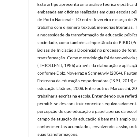
Este artigo apresenta uma análise teórica e prática 
embasada em oficinas realizadas em duas escolas púb
de Porto Nacional - TO entre fevereiro e março de 
trabalho com o gênero textual: memórias literárias. T
a necessidade da transformação da educação públic
sociedade, como também a importância do PIBID (Pr
Bolsas de Iniciação à Docência) no processo de form
transformação. Como metodologia foi desenvolvida 
(THIOLLENT, 1986) através da elaboração e aplicaçã
conforme Dolz, Noverraz e Schneuwly (2004). Pauta
Freireana da educação empoderadora (1991, 2014) e
educação Libâneo, 2008. Entre outros Marcuschi, 2
trabalhar a escrita na escola. Entendendo que reflet
permitir-se desconstruir conceitos equivocadamente
percepção de que educação é papel apenas da escol
campo de atuação da educação é bem mais amplo q
conhecimentos acumulados, envolvendo, assim, toda 
suas transformações.