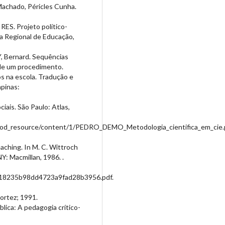
Machado, Péricles Cunha.
. Projeto político-
ia Regional de Educação,
 Bernard. Sequências
o de um procedimento.
s na escola. Tradução e
mpinas:
iais. São Paulo: Atlas,
08/mod_resource/content/1/PEDRO_DEMO_Metodologia_cientifica_em_cie.
aching. In M. C. Wittroch
Y: Macmillan, 1986. .
0018235b98dd4723a9fad28b3956.pdf.
ortez; 1991.
lica: A pedagogia crítico-