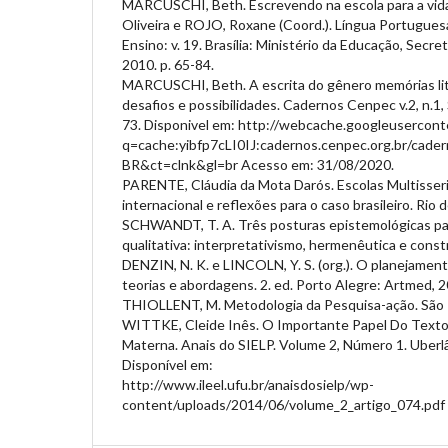
MARCUSCHI, Beth. Escrevendo na escola para a vid
Oliveira e ROJO, Roxane (Coord.). Língua Portugues
Ensino: v. 19. Brasília: Ministério da Educação, Secre
2010. p. 65-84.
MARCUSCHI, Beth. A escrita do gênero memórias lite
desafios e possibilidades. Cadernos Cenpec v.2, n.1, 
73. Disponivel em: http://webcache.googleusercon
q=cache:yibfp7cLI0IJ:cadernos.cenpec.org.br/cade
BR&ct=clnk&gl=br Acesso em: 31/08/2020.
PARENTE, Cláudia da Mota Darós. Escolas Multisseri
internacional e reflexões para o caso brasileiro. Rio 
SCHWANDT, T. A. Três posturas epistemológicas par
qualitativa: interpretativismo, hermenêutica e constr
DENZIN, N. K. e LINCOLN, Y. S. (org.). O planejament
teorias e abordagens. 2. ed. Porto Alegre: Artmed, 2
THIOLLENT, M. Metodologia da Pesquisa-ação. São 
WITTKE, Cleide Inês. O Importante Papel Do Texto
Materna. Anais do SIELP. Volume 2, Número 1. Uberl
Disponível em:
http://www.ileel.ufu.br/anaisdosielp/wp-
content/uploads/2014/06/volume_2_artigo_074.pdf