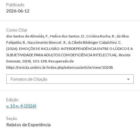
Publicado
2026-06-12
Como Citar
dos Santos de Almeida, F., Helise dos Santos, D., Cristina Rocha, R., da Silva
Felipetto, R., Nascimento Stencel , R., & Cibele Bitdinger Cobalchini, C.
(2026). EMOÇÕES E INCLUSÃO: INTERDEPENDÊNCIA ENTRE O LÚDICO E A
SUBJETIVIDADE PARA ADULTOS COM DEFICIÊNCIA INTELECTUAL.
Revista
Extensão
,
10
(4), 131-138. Recuperado de
https://revista.unitins.br/index.php/extensao/article/view/10208
Fomatos de Citação
Edição
v. 10 n. 4 (2026)
Seção
Relatos de Experiência