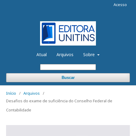
Acesso
Atual
Arquivos
Sobre
Buscar
Início
/
Arquivos
/
Desafios do exame de suficiência do Conselho Federal de
Contabilidade