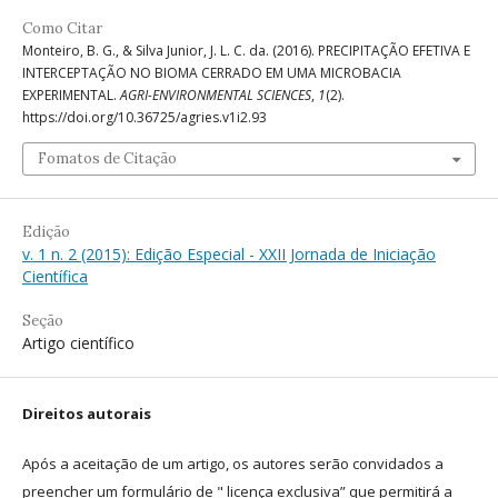
Como Citar
Monteiro, B. G., & Silva Junior, J. L. C. da. (2016). PRECIPITAÇÃO EFETIVA E
INTERCEPTAÇÃO NO BIOMA CERRADO EM UMA MICROBACIA
EXPERIMENTAL.
AGRI-ENVIRONMENTAL SCIENCES
,
1
(2).
https://doi.org/10.36725/agries.v1i2.93
Fomatos de Citação
Edição
v. 1 n. 2 (2015): Edição Especial - XXII Jornada de Iniciação
Científica
Seção
Artigo científico
Direitos autorais
Após a aceitação de um artigo, os autores serão convidados a
preencher um formulário de " licença exclusiva” que permitirá a