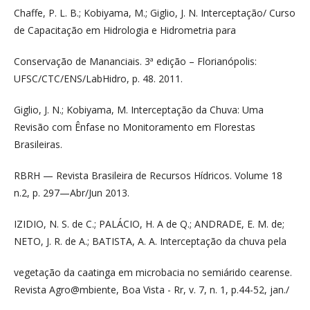
Chaffe, P. L. B.; Kobiyama, M.; Giglio, J. N. Interceptação/ Curso
de Capacitação em Hidrologia e Hidrometria para
Conservação de Mananciais. 3ª edição – Florianópolis:
UFSC/CTC/ENS/LabHidro, p. 48. 2011.
Giglio, J. N.; Kobiyama, M. Interceptação da Chuva: Uma
Revisão com Ênfase no Monitoramento em Florestas
Brasileiras.
RBRH — Revista Brasileira de Recursos Hídricos. Volume 18
n.2, p. 297—Abr/Jun 2013.
IZIDIO, N. S. de C.; PALÁCIO, H. A de Q.; ANDRADE, E. M. de;
NETO, J. R. de A.; BATISTA, A. A. Interceptação da chuva pela
vegetação da caatinga em microbacia no semiárido cearense.
Revista Agro@mbiente, Boa Vista - Rr, v. 7, n. 1, p.44-52, jan./