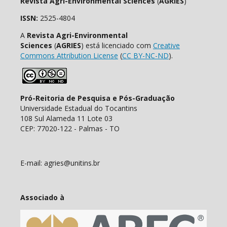
Revista Agri-Environmental Sciences
(
AGRIES
)
ISSN:
2525-4804
A
Revista Agri-Environmental
Sciences
(
AGRIES
) está licenciado com
Creative
Commons Attribution License
(
CC BY-NC-ND
).
Pró-Reitoria de Pesquisa e Pós-Graduação
Universidade Estadual do Tocantins
108 Sul Alameda 11 Lote 03
CEP: 77020-122 - Palmas - TO
E-mail: agries@unitins.br
Associado à